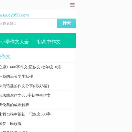
//wap.dy090.com
小学作文大全
初高中作文
关作文
心愿》600字作文(记叙文)七年级10篇
一我的班长学生写作
味为话题的作文分享(模板5篇)
从未缺席作文600字初中生作文
麦兔葵的成语解释
来我也很幸福初一记叙文600字
国梦，民族魂