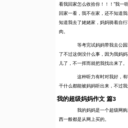
看我回家怎么收拾你！！！”我一
回家一看，我不在家，还不知道我
知道我去了姥姥家，妈妈骑着自行
肉。
等考完试妈妈带我去公园玩
了不过这倒没什么事，因为我妈妈
儿了，不一挥而就把我找出来了。
这种听力有时对我好，有时
干什么都能被妈妈听出来，不过我
我的超级妈妈作文 篇3
我的妈妈是一个超级网购王
西一般都是从网上买的。