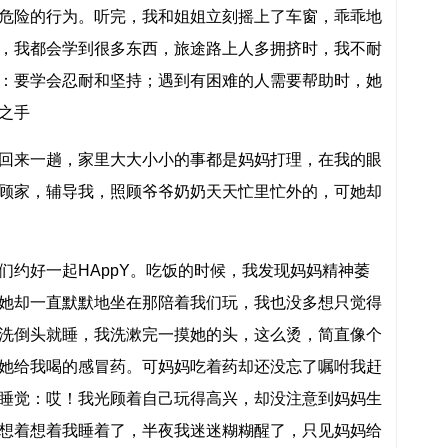
危险的行为。听完，我和姐姐立刻摇上了车窗，乖乖地
，我都会学到很多东西，旅途路上人多拥挤时，我不耐
：要学会忍耐和坚持；遇到有困难的人需要帮助时，她
之手
来一趟，家里大大小小的事都是妈妈打理，在我的眼
顾家，辅导我，照顾爷爷奶奶天天忙里忙外的，可她却
好一起HAppY。吃饭的时候，我发现妈妈精神萎
她却一直默默地坐在那陪着我们玩，我也没多想只觉得
洗倒头就睡，我洗漱完一摸她的头，这么烫，简直像个
她给我喝的感冒药。可妈妈吃着药却还没忘了嘱咐我赶
睡觉：哎！我光顾着自己玩得高兴，却没注意到妈妈生
想着想着我睡着了，半夜我迷迷糊糊醒了，只见妈妈给