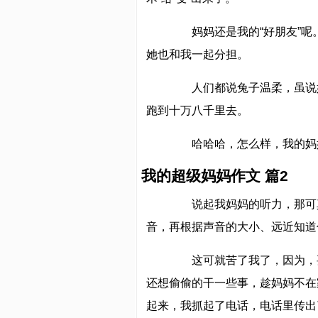
妈妈还是我的“好朋友”呢
她也和我一起分担。
人们都说兔子温柔，虽说妈
跑到十万八千里去。
哈哈哈，怎么样，我的妈
我的超级妈妈作文 篇2
说起我妈妈的听力，那可真
音，再根据声音的大小、远近知道
这可就苦了我了，因为，要
还想偷偷的干一些事，趁妈妈不在
起来，我抓起了电话，电话里传出