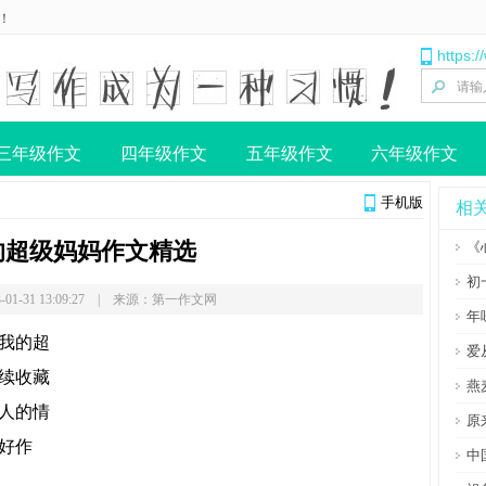
！
https:
三年级作文
四年级作文
五年级作文
六年级作文
手机版
相
的超级妈妈作文精选
《
初
-01-31 13:09:27 | 来源：第一作文网
年
我的超
爱
续收藏
燕
人的情
原
好作
中