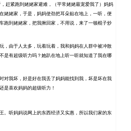
听，赶紧跑到姥姥家避难，（平常姥姥最宠爱我了）妈妈
在姥姥家，于是，妈妈使劲把耳朵贴在地上，一听，便
车跑到姥姥家，把我揪回家，不用说，来了一顿棍子炒
，由于人太多，玩着玩着，我和妈妈在人群中被冲散
不是有超级听力吗？她趴在地上听一听就知道了我在哪
对我坏，好是好在我丢了妈妈能找到我，坏是坏在我
还是喜欢妈妈的超级听力！
。听妈妈说网上的东西经济又实惠，所以我们家的东