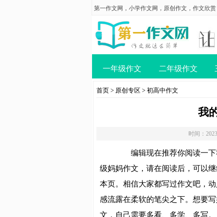
第一作文网
，
小学作文网
，
原创作文
，
作文欣赏
一年级作文
二年级作文
首页
>
原创专区
>
初高中作文
我
时间：2023
编辑现在推荐你阅读一下
级妈妈作文，请在阅读后，可以继
本页。相信大家都写过作文吧，动
感流露在柔软的笔尖之下。想要写
文，自己需要多看、多学、多写。