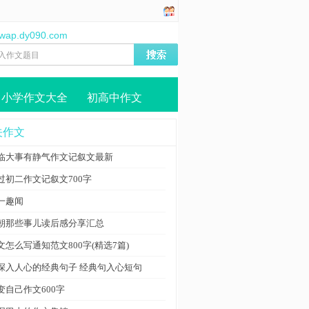
//wap.dy090.com
小学作文大全
初高中作文
关作文
临大事有静气作文记叙文最新
过初二作文记叙文700字
一趣闻
朝那些事儿读后感分享汇总
文怎么写通知范文800字(精选7篇)
深入人心的经典句子 经典句入心短句
变自己作文600字