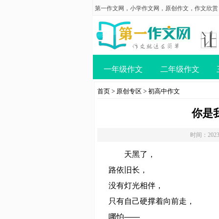
第一作文网
，
小学作文网
，
原创作文
，
作文欣赏
一年级作文
二年级作文
首页
>
原创专区
>
初高中作文
你是
时间：2023
天黑了，
路依旧长，
没有灯光相伴，
只有自己硬撑着向前走，
哪怕——