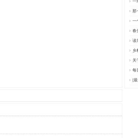
一
那
一
春
读
乡
关
每
[