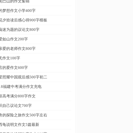
泥巴山的作文集锦
的梦想作文小学400字
花夕拾读后感心得900字模板
痴迷为题的议论文800字
爱如山作文200字
亲爱的老师作文800字
无作文100字
言的爱作文600字
星照耀中国观后感500字初二
018福建中考满分作文充电
新高考满分800字作文
识自己议论文700字
奇的探险之旅作文500字左右
西龟说明文作文5篇最新