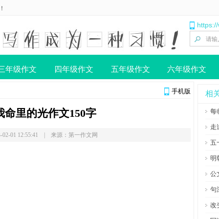
！
https:
三年级作文
四年级作文
五年级作文
六年级作文
手机版
相
我命里的光作文150字
每
走
-02-01 12:55:41 | 来源：第一作文网
五
明
公
句
改