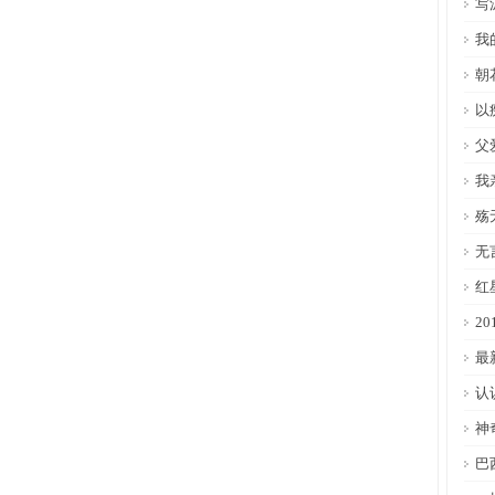
写
我
朝
以
父
我
殇
无
红
2
最
认
神
巴