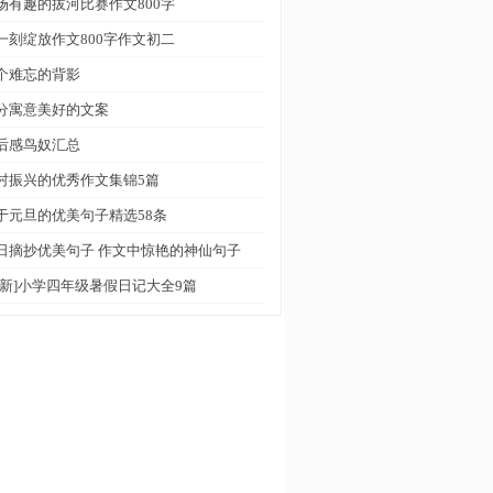
场有趣的拔河比赛作文800字
一刻绽放作文800字作文初二
个难忘的背影
分寓意美好的文案
后感鸟奴汇总
村振兴的优秀作文集锦5篇
于元旦的优美句子精选58条
日摘抄优美句子 作文中惊艳的神仙句子
最新]小学四年级暑假日记大全9篇