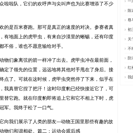
一
啦啦队，它们的欢呼声与尖叫声也为比赛增添了不少
陈
尊
的是百米赛跑。那可是真正的速度的对决。参赛者真
初
，有地面上的虎甲虫，有来自沙漠里的蜥蜴，还有印度
关
都不俗，谁也不愿意输给对手。
不
防
物们象离弦的箭一样冲了出去。虎甲虫冲在最前面，
红
确定了领先的位置，远远地将其他对手甩在了身后。接
我
终点了。可就在这时候，虎甲虫突然停了下来，似乎在
，我真替它捏了把汗！这时印度豹已经快接近它了，可
里替它跑。就在印度豹即将追上它和它不相上下时，虎
冠军。我终于松了一口气。
我们展示了人类的朋友---动物王国里那些有趣的故
动物们和谐相处。篇二：运动会观后感