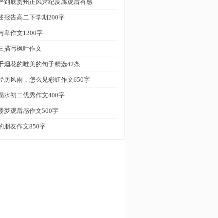
严到底贵州正风肃纪反腐观后有感
述报告高二下学期200字
与卑作文1200字
三描写枫叶作文
于烟花的唯美的句子精选42条
经历风雨，怎么见彩虹作文650字
溺水初二优秀作文400字
楼梦观后感作文500字
的朋友作文850字