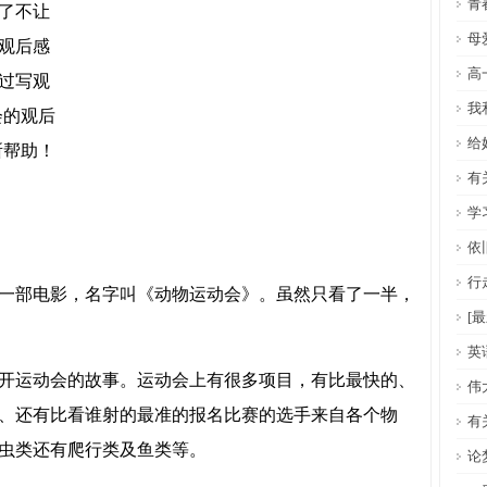
青
了不让
母
观后感
高
过写观
我
会的观后
给
所帮助！
有
学
依
行
部电影，名字叫《动物运动会》。虽然只看了一半，
[
英
运动会的故事。运动会上有很多项目，有比最快的、
伟
、还有比看谁射的最准的报名比赛的选手来自各个物
有
虫类还有爬行类及鱼类等。
论