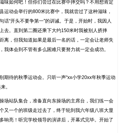
味如何吧！但你们尝过在比赛中摔交吗？不用想肯定
县运动会举行的800米比赛中，我就尝过了这种滋味，
句话“开头不要争第一”的训诫。于是，开始时，我因人
上去。直到第二圈还乘下大约150米时我被别人挤摔
距离，但我知道如果是最后一名的话，一定会让老师失
，我体会到不管有多么困难只要努力就一定会成功。
待的秋季运动会。只听一声“xx小学20xx年秋季运动
起来。
场站队集合，准备直向东操场的主席台，我们练一会
个又一个的班级走过去了，终于轮到我六年级八班大显
多响亮！听完学校领导的演讲后，开幕式完毕。开始了