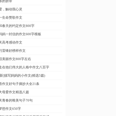
春的脐带
爱，触动我心灵
一生命赞歌作文
和春天的约定作文800字
妈妈一封信的作文600字模板
关高考感动作文
习雷锋好榜样作文
旧美丽作文800字左右
走在他们伟大的人格中作文八百字
最新]描写妈妈的小作文(精选5篇)
语作文好句子摘抄大全21条
大母爱作文精选八篇
关青春的唯美句子70句
梦想作文650字