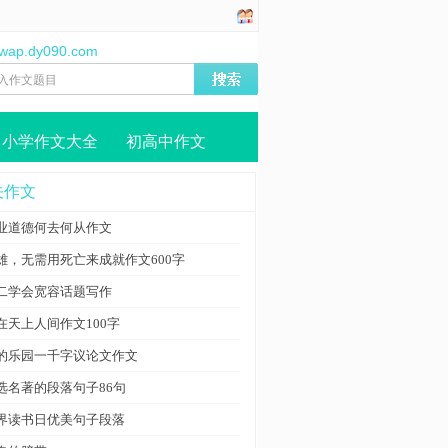
//wap.dy090.com
小学作文大全
初高中作文
关作文
业道德何去何从作文
雄，无需用死亡来成就作文600字
二学会宽容话题写作
在天上人间作文100字
的乐园一千字议论文作文
选名著的段落句子86句
界读书日优美句子段落