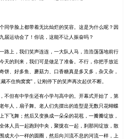
同学脸上都带着无比灿烂的笑容。这是为什么呢？因
九届运动会了！你说，这能不让人振奋吗？
路上，我们笑声连连，一大队人马，浩浩荡荡地前行
今天的到来，我们可是做足了准备。不行，你把手放近
奇饼、好多鱼、蘑菇力、口香糖真是多又多，杂又杂，
里藏不住狗窝窝”，让刚停下的笑声再次起伏不断。
不但有中学生还有小学与高中的。开幕式开始了，第
老年人，扇子舞。老人们先摆出的造型是无数只花蝴蝶
上下飞舞；然后又变换成一朵朵的花苞，一瓣瓣绽放，
全体人员一起跑到中央，聚拢在一起，刹那间绽放，散
围成大小一样的圆圈，然后向川流不息的河流一样，上