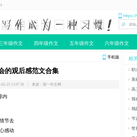
！
https:
三年级作文
四年级作文
五年级作文
六年级作文
手机版
相
会的观后感范文合集
职
英
-02-25 13:07:56 | 来源：第一作文网
高
荐内
我
我
节
情节去
世
心感动