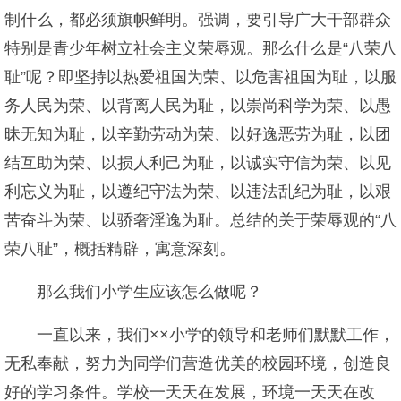
制什么，都必须旗帜鲜明。强调，要引导广大干部群众
特别是青少年树立社会主义荣辱观。那么什么是“八荣八
耻”呢？即坚持以热爱祖国为荣、以危害祖国为耻，以服
务人民为荣、以背离人民为耻，以崇尚科学为荣、以愚
昧无知为耻，以辛勤劳动为荣、以好逸恶劳为耻，以团
结互助为荣、以损人利己为耻，以诚实守信为荣、以见
利忘义为耻，以遵纪守法为荣、以违法乱纪为耻，以艰
苦奋斗为荣、以骄奢淫逸为耻。总结的关于荣辱观的“八
荣八耻”，概括精辟，寓意深刻。
那么我们小学生应该怎么做呢？
一直以来，我们××小学的领导和老师们默默工作，
无私奉献，努力为同学们营造优美的校园环境，创造良
好的学习条件。学校一天天在发展，环境一天天在改