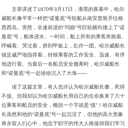
文章讲述了1870年3月17日，漆黑的夜幕中，哈尔
威船长像平常一样把“诺曼底”号轮船从南安普敦开往格
恩西岛。突然，全速前进的“玛丽”号巨轮横向撞上了“诺
曼底”号，船体进水。一时间，船上所有的乘客奔跑着、
呼喊着、哭泣着，挤到甲板上，乱作一团。哈尔威船长
镇定威严地指挥着，转移乘客的工作安全、迅速、有序
地进行着。当最后一名船员安全撤离时，哈尔威船长
和“诺曼底”号一起徐徐沉入了大海——
读了这篇文章，有人也许认为哈尔威船长傻，死得
不值。但我却以为哈尔威船长用自己的生命换来了六十
位乘客和船员的安全，概括一个字就是“值”！哈尔威船
长虽然和他的“诺曼底”号一起沉没了，但他的高大形象
将永留人们心中，他忠于职守的伟大人格值得我们学习