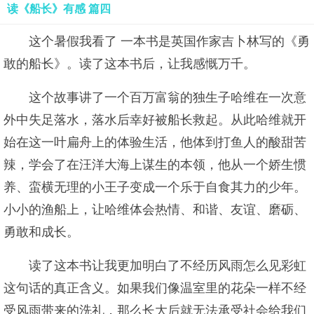
读《船长》有感 篇四
这个暑假我看了 一本书是英国作家吉卜林写的《勇
敢的船长》。读了这本书后，让我感慨万千。
这个故事讲了一个百万富翁的独生子哈维在一次意
外中失足落水，落水后幸好被船长救起。从此哈维就开
始在这一叶扁舟上的体验生活，他体到打鱼人的酸甜苦
辣，学会了在汪洋大海上谋生的本领，他从一个娇生惯
养、蛮横无理的小王子变成一个乐于自食其力的少年。
小小的渔船上，让哈维体会热情、和谐、友谊、磨砺、
勇敢和成长。
读了这本书让我更加明白了不经历风雨怎么见彩虹
这句话的真正含义。如果我们像温室里的花朵一样不经
受风雨带来的洗礼，那么长大后就无法承受社会给我们