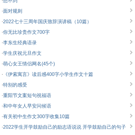
·
想不到
·
面对规则
·
2022七十三周年国庆致辞演讲稿（10篇）
·
你无比珍贵作文700字
·
李东生经典语录
·
学生庆祝元旦作文
·
萌心女王情侣网名(45个)
·
《伊索寓言》读后感400字小学生作文十篇
·
特别的感受
·
重阳节文案短句祝福语
·
和中年女人早安问候语
·
有关初中生作文300字收集10篇
·
2022学生开学鼓励自己的励志语说说 开学鼓励自己的句子