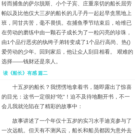
转而捕鱼的萨尔脱斯、小个子宾、庄重亲切的船长屈劳
帕以及比他仅大三岁的船长的儿子丹一起起早贪黑地上
班，同甘共苦，毫不畏惧。在捕鱼季节结束后，哈维已
在劳动的磨练中由一颗石子成长为了一粒闪亮的珍珠，
由1个品行恶劣的纨绔子弟转变成了1个品行高尚、热()
爱劳动的少年。回到家后，他让众人刮目相看。 艰难的
选择——钱财还是亲人。
读《船长》有感 篇二
十五岁的船长？我愣愣地拿着书，随即露出了惊喜
的目光：这书一定很好“吃”！迫不及待地翻开书，不一
会儿我就沦陷在了精彩的故事中：
故事讲述了一个年仅十五岁的实习水手迪克参与了
一次远航。但天有不测风云，船长和船员都因为意外去