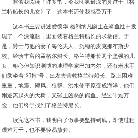
寒假我阅读了许多书，令我印象最深的莫过于《格
兰特船长的儿女》了。这本书还使我感受万千。
这本书主要讲述爱德华·格利纳凡爵士在鲨鱼肚中发
现了一个漂流瓶，里面装着格兰特船长的求救信。于
是，爵士与他的妻子海伦夫人、沉稳的麦克那布斯少
校、经验丰富的孟格尔船长、格兰特船长两个坚强的儿
女、粗心但知识渊博的地理学家巴加内尔，还有老水手
们乘坐着“邓肯”号，出发去营救格兰特船长。路上困难
重重，地震、飓风、狼群。洪水使平原变成海洋，他们
刚逃离起火的大树，又碰上凶恶的鳄鱼。经过千难万
险，他们终于找到了格兰特船长。
读完这本书，我明白了做事要坚持到底，即使过程
艰难万千，也不要轻易放弃。