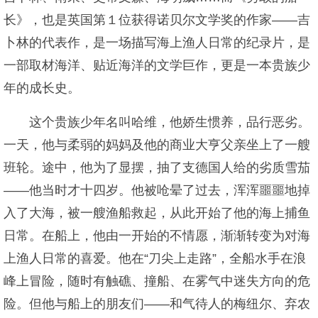
长》，也是英国第１位获得诺贝尔文学奖的作家——吉
卜林的代表作，是一场描写海上渔人日常的纪录片，是
一部取材海洋、贴近海洋的文学巨作，更是一本贵族少
年的成长史。
这个贵族少年名叫哈维，他娇生惯养，品行恶劣。
一天，他与柔弱的妈妈及他的商业大亨父亲坐上了一艘
班轮。途中，他为了显摆，抽了支德国人给的劣质雪茄
——他当时才十四岁。他被呛晕了过去，浑浑噩噩地掉
入了大海，被一艘渔船救起，从此开始了他的海上捕鱼
日常。在船上，他由一开始的不情愿，渐渐转变为对海
上渔人日常的喜爱。他在“刀尖上走路”，全船水手在浪
峰上冒险，随时有触礁、撞船、在雾气中迷失方向的危
险。但他与船上的朋友们——和气待人的梅纽尔、弃农