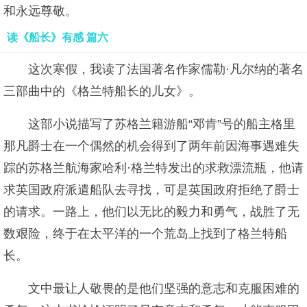
和永远尊敬。
读《船长》有感 篇六
这次寒假，我读了法国著名作家儒勒·凡尔纳的著名
三部曲中的《格兰特船长的儿女》。
这部小说描写了苏格兰籍游船“邓肯”号的船主格里
那凡爵士在一个偶然的机会得到了两年前因海事遇难失
踪的苏格兰航海家哈利·格兰特发出的求救漂流瓶，他请
求英国政府派遣船队去寻找，可是英国政府拒绝了爵士
的请求。一路上，他们以无比的毅力和勇气，战胜了无
数艰险，终于在太平洋的一个荒岛上找到了格兰特船
长。
文中最让人敬畏的是他们坚强的意志和克服困难的