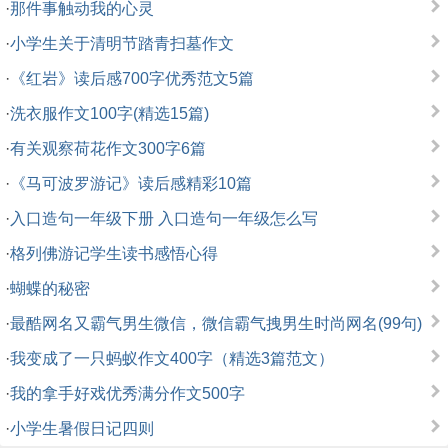
·
那件事触动我的心灵
·
小学生关于清明节踏青扫墓作文
·
《红岩》读后感700字优秀范文5篇
·
洗衣服作文100字(精选15篇)
·
有关观察荷花作文300字6篇
·
《马可波罗游记》读后感精彩10篇
·
入口造句一年级下册 入口造句一年级怎么写
·
格列佛游记学生读书感悟心得
·
蝴蝶的秘密
·
最酷网名又霸气男生微信，微信霸气拽男生时尚网名(99句)
·
我变成了一只蚂蚁作文400字（精选3篇范文）
·
我的拿手好戏优秀满分作文500字
·
小学生暑假日记四则