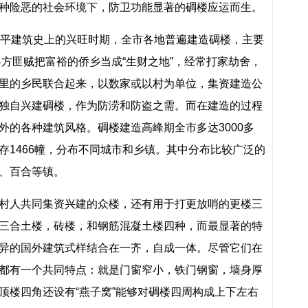
种险恶的社会环境下，防卫功能显著的碉楼应运而生。
开平建筑史上的兴旺时期，全市各地普遍建造碉楼，主要
。各方匪贼把富裕的侨乡当成“生财之地”，经常打家劫舍，
里的乡民联合起来，以数家或以村为单位，集资建造公
独自兴建碉楼，作为防涝和防盗之需。而在建造的过程
外的各种建筑风格。碉楼建造高峰期全市多达3000多
存1466幢，分布不同城市和乡镇。其中分布比较广泛的
、百合等镇。
村人共同集资兴建的众楼，还有用于打更放哨的更楼三
三合土楼，砖楼，和钢筋混凝土楼四种，而最显著的特
异的国外建筑式样结合在一齐，自成一体。尽管它们在
都有一个共同特点：就是门窗窄小，铁门钢窗，墙身厚
顶楼四角还设有“燕子窝”能够对碉楼四周构成上下左右