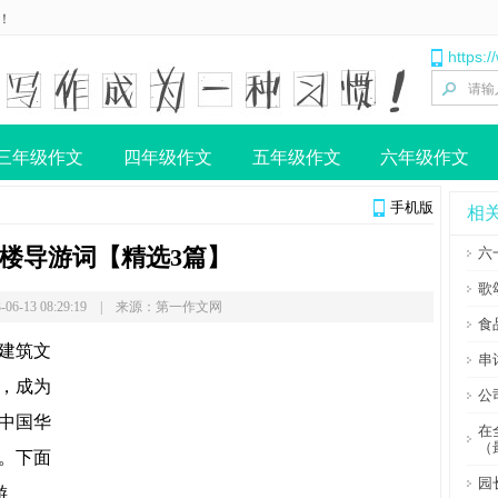
！
https:
三年级作文
四年级作文
五年级作文
六年级作文
手机版
相
楼导游词【精选3篇】
六
歌
-06-13 08:29:19 | 来源：第一作文网
食
建筑文
串
，成为
公
中国华
在
（
。下面
园
游