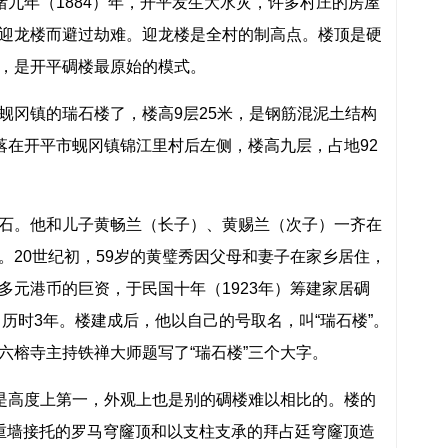
绪九年（1884）年，开平发生大水灾，许多村庄的房屋
迎龙楼而避过劫难。迎龙楼是全村的制高点。楼顶是硬
，是开平碉楼最原始的模式。
蚬冈镇的瑞石楼了，楼高9层25米，是钢筋混泥土结构
落在开平市蚬冈镇锦江里村后左侧，楼高九层，占地92
石。他和儿子黄畅兰（长子）、黄赐兰（次子）一齐在
。20世纪初，59岁的黄璧秀因父母和妻子在家乡居住，
多元港币的巨资，于民国十年（1923年）筹建家居碉
，历时3年。楼建成后，他以自己的号取名，叫“瑞石楼”。
六榕寺主持铁禅大师题写了“瑞石楼”三个大字。
仅是高度上第一，外观上也是别的碉楼难以相比的。楼的
重墙接托的罗马穹窿顶和以支柱支承的拜占廷穹窿顶造