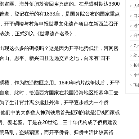
御盗匪、海外侨胞筹资回乡兴建的。在鼎盛时期达3300
大
普查，登记在册的有1833座，是国务院公布的国家重点
口
8日，开平碉楼与村落申报世界文化遗产项目在新西兰召开
过
过表决，正式列入《世界遗产名录》。
升
九
出现这么多的碉楼吗？这是因为开平地势低洼，河网密
幼
台山、恩平、新兴四县边远交界之地，向来有“四不
长
小
碉楼，作为防涝防匪之用。1840年鸦片战争以后，开平
飞
自危。此时，恰遇西方国家在我国沿海地区招募华工去
为了生计背井离乡远赴外洋，开平逐步成为一个侨
结使他们中的大多数人挣到钱后首先想到的就是汇钱回家或
房、娶老婆。于是在20世纪二三十年代构成了侨房建设
荒马乱，盗贼猖獗，而开平侨眷、归侨生活比较富裕，