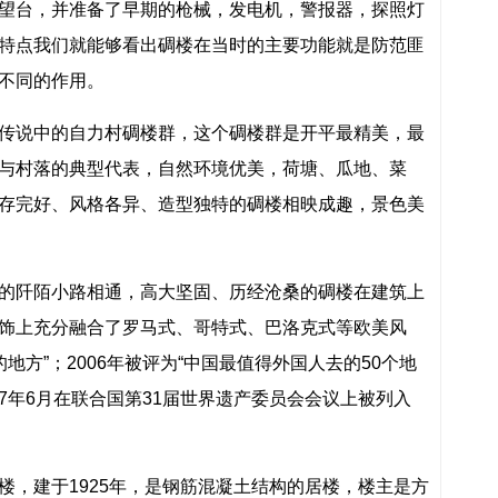
望台，并准备了早期的枪械，发电机，警报器，探照灯
特点我们就能够看出碉楼在当时的主要功能就是防范匪
不同的作用。
传说中的自力村碉楼群，这个碉楼群是开平最精美，最
与村落的典型代表，自然环境优美，荷塘、瓜地、菜
存完好、风格各异、造型独特的碉楼相映成趣，景色美
的阡陌小路相通，高大坚固、历经沧桑的碉楼在建筑上
饰上充分融合了罗马式、哥特式、巴洛克式等欧美风
的地方”；2006年被评为“中国最值得外国人去的50个地
07年6月在联合国第31届世界遗产委员会会议上被列入
楼，建于1925年，是钢筋混凝土结构的居楼，楼主是方