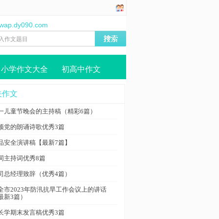
//wap.dy090.com
小学作文大全
初高中作文
关作文
一儿童节晚会的主持稿（精彩6篇）
颂党的朗诵诗歌优秀3篇
品安全演讲稿【最新7篇】
词主持词优秀8篇
司总经理致辞（优秀4篇）
全市2023年防汛抗旱工作会议上的讲话
最新3篇）
长学期末发言稿优秀3篇