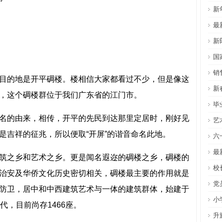
新
最
新
国
销
目的地是开平碉楼。楼相信大家都看过不少，但是像这
新
，这个碉楼群位于我们广东省的江门市。
毕
名的由来，相传，开平的先民到达那里定居时，刚好见
艺
是吉祥的征兆，所以便取“开屏”的谐音命名此地。
六
最
筑之乡和艺术之乡。更是闻名遐迩的碉楼之乡，碉楼的
校
治安及华侨文化历史密切相关，碉楼最主要的作用就是
党
防卫，居中和中西建筑艺术与一体的建筑群体，始建于
小
代，目前尚存1466座。
升