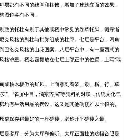
每层都有不同的线脚和柱饰，增加了建筑立面的效果。
构图也各有不同。
别致的托柱有别于其他碉楼中常见的卷草托脚，循序渐
尼克风格的列柱与拱券组成的柱廊。七层是平台，四角
到巴洛克风格的山花图案。八层平台中，有一座西式的
风格浓重。楼名匾额放在七层上部正中的位置，上写“瑞
甸或柚木板做的屏风，上面雕刻着篆、隶、楷、行、草
安”、“雀屏中目，鸿案齐眉”等资料的对联，传统文化气
房均有生活用品的摆设，这又是其他碉楼难以比拟的。
原貌保存得最好的一座碉楼，堪称开平碉楼之最。
层是客厅，分为大厅和偏听。大厅正面挂的这幅合照是