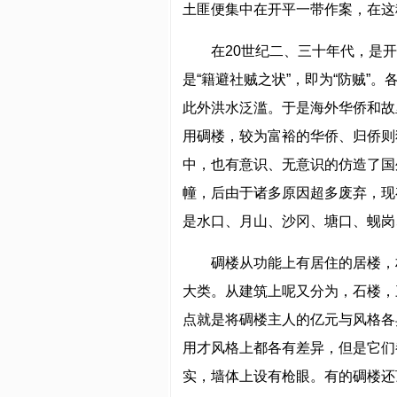
土匪便集中在开平一带作案，在这
在20世纪二、三十年代，是
是“籍避社贼之状”，即为“防贼”
此外洪水泛滥。于是海外华侨和故
用碉楼，较为富裕的华侨、归侨则
中，也有意识、无意识的仿造了国
幢，后由于诸多原因超多废弃，现
是水口、月山、沙冈、塘口、蚬岗
碉楼从功能上有居住的居楼，
大类。从建筑上呢又分为，石楼，
点就是将碉楼主人的亿元与风格各
用才风格上都各有差异，但是它们
实，墙体上设有枪眼。有的碉楼还