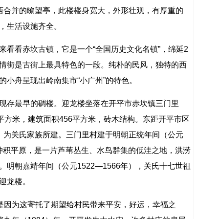
西合并的瞭望亭，此楼楼身宽大，外形壮观，有厚重的
，生活设施齐全。
来看看赤坎古镇，它是一个“全国历史文化名镇”，绵延2
情街是古街上最具特色的一段。纯朴的民风，独特的西
的小舟呈现出岭南集市“小广州”的特色。
现存最早的碉楼。迎龙楼坐落在开平市赤坎镇三门里
平方米，建筑面积456平方米，砖木结构。东距开平市区
，为关氏家族所建。三门里村建于明朝正统年间（公元
下游冲积平原，是一片芦苇丛生、水鸟群集的低洼之地，洪涝
明朝嘉靖年间（公元1522—1566年），关氏十七世祖
迎龙楼。
，是因为这寄托了期望给村民带来平安，好运，幸福之