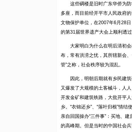
这些碉楼是旧时广东华侨为防
多座，而目前经开平市人民政府的
文物保护单位，在2007年6月2
的第31届世界遗产大会上顺利透
大家明白为什么在明后清初会
布，常有洪涝之忧，其所辖新会、
管”之称，社会秩序较为混乱。
因此，明朝后期就有乡民建筑
又爆发了大规模的土客械斗，人人
开发金矿和建筑铁路，大批开平人
乡。“衣锦还乡”、“落叶归根”情
亲自回国操办“三件事”：买地、建
的高峰期。但是当时的中国社会兵