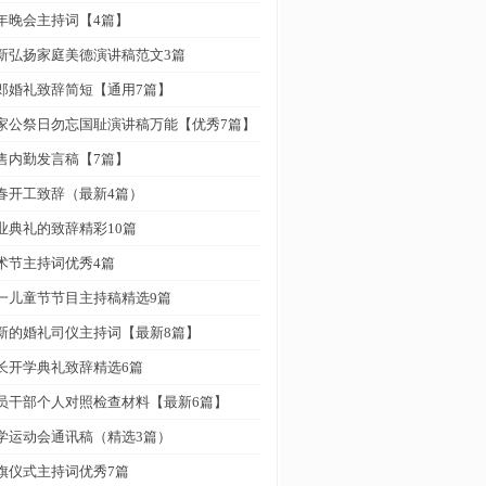
年晚会主持词【4篇】
新弘扬家庭美德演讲稿范文3篇
郎婚礼致辞简短【通用7篇】
家公祭日勿忘国耻演讲稿万能【优秀7篇】
售内勤发言稿【7篇】
春开工致辞（最新4篇）
业典礼的致辞精彩10篇
术节主持词优秀4篇
一儿童节节目主持稿精选9篇
新的婚礼司仪主持词【最新8篇】
长开学典礼致辞精选6篇
员干部个人对照检查材料【最新6篇】
学运动会通讯稿（精选3篇）
旗仪式主持词优秀7篇