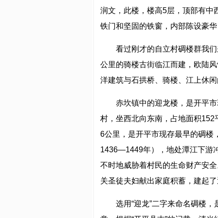
润文，此楼，楼高5层，顶部有中
铁门和坚固的铁窗，内部陈设豪华
看过刚才的自立村碉楼群我们
公里的骑楼古街临江而建，欧陆风
洋建筑与石拱桥、骑楼、江上休闲
赤坎镇中的迎龙楼，是开平市
村，坐西北向东南，占地面积152
6公里，是开平市现存最早的碉楼
1436—1449年），地处潭江
不时地威胁着村民的生命财产安全。
关圣徒夫妇献出家庭积蓄，建起了
选用“迎龙”二字来命名碉楼