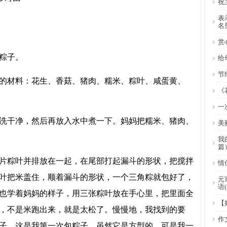
祝
表
名
赏
粽子。
给
节
的材料：花生、香菇、猪肉、糯米、粽叶、咸蛋黄、
《
一
洗干净，然后再放入水中煮一下。妈妈把糯米、猪肉、
美
我
篇
片粽叶并排放在一起，在尾部打起漏斗的形状，把搅拌
情
叶把米盖住，顺着漏斗的形状，一个三角粽就包好了，
元
语(
也学着妈妈的样子，用三张粽叶放在手心里，把里面全
【
，不是米跑出来，就是太松了。慢慢地，我找到的要
作
子。这是我第一次包粽子，虽然它是方型的，可是我一