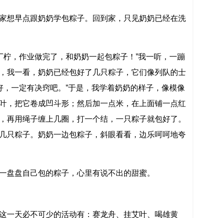
家想早点跟奶奶学包粽子。回到家，只见奶奶已经在洗
“丁柠，作业做完了，和奶奶一起包粽子！”我一听，一蹦
，我一看，奶奶已经包好了几只粽子，它们像列队的士
么好，一定有决窍吧。”于是，我学着奶奶的样子，像模像
叶，把它卷成凹斗形；然后加一点米，在上面铺一点红
，再用绳子缠上几圈，打一个结，一只粽子就包好了。
几只粽子。奶奶一边包粽子，斜眼看看，边乐呵呵地夸
一盘盘自己包的粽子，心里有说不出的甜蜜。
这一天必不可少的活动有：赛龙舟、挂艾叶、喝雄黄