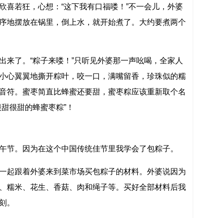
欣喜若狂，心想：“这下我有口福喽！”不一会儿，外婆
序地摆放在锅里，倒上水，就开始煮了。大约要煮两个
出来了。“粽子来喽！”只听见外婆那一声吆喝，全家人
小心翼翼地撕开粽叶，咬一口，满嘴留香，珍珠似的糯
音符。蜜枣简直比蜂蜜还要甜，蜜枣粽应该重新取个名
很甜很甜的蜂蜜枣粽”！
午节。因为在这个中国传统佳节里我学会了包粽子。
一起跟着外婆来到菜市场买包粽子的材料。外婆说因为
、糯米、花生、香菇、肉和绳子等。买好全部材料后我
刻。