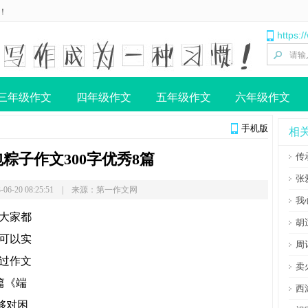
！
https:
三年级作文
四年级作文
五年级作文
六年级作文
手机版
相
粽子作文300字优秀8篇
传
张
-06-20 08:25:51 | 来源：第一作文网
我
大家都
胡
可以实
周
过作文
卖
篇《端
西
够对困