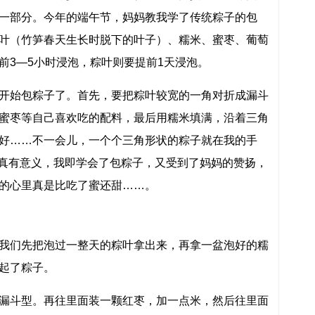
一部分。今年的端午节，妈妈教我学了传统粽子的包
叶（竹笋春天生长时脱下的叶子）、糯米、蜜枣、葡萄
前3—5小时浸泡，粽叶则要提前1天浸泡。
开始包粽子了。首先，要把粽叶较宽的一角对折成漏斗
蜜枣等自己喜欢吃的配料，最后用糯米填满，沿着三角
好……不一会儿，一个个三角形状的粽子就在我的手
过的真有意义，我即学会了包粽子，又受到了妈妈的赞扬，
的心里真是比吃了蜜还甜……。
我们先把泡过一整天的粽叶拿出来，再拿一盆泡好的糯
起了粽子。
漏斗型。再往里面装一颗红枣，加一点米，然后往里面