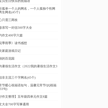
宝贝生日快乐的祝福语
示孤单一个人的网名，一个人孤独个性网
男生网名(45个)
心只需三两枝
母亲写一封信500字大全
约作文400字六篇
花季雨季》读书感想
次家庭游戏日记
丽的百花园
的暑假生活作文（2022我的暑假生活作文3
）
侣非主流三个字网名(45个)
宵节暖心祝福语短句，温馨元宵节QQ祝福
33句)
好作文整理】五年级四单元作文8篇
文大全700字写事通用