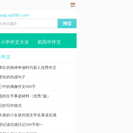
//wap.dy090.com
小学作文大全
初高中作文
关作文
承红岩精神争做时代新人优秀作文
爱玲的伤感句子
心中的偶像作文600字
适的生平事迹材料（优秀7篇）
记的写作格式
火柴的小女孩外国文学名著读后感
游记读后感日记500字初一