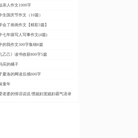
似亲人作文1000字
中生国庆节作文（10篇）
学会了画画作文【精彩3篇】
中七年级写人写事作文(4篇)
中的我作文300字集锦6篇
孔乙己》读书收获800字5篇
妈买的橘子
于夏洛的网读后感600字
味童年
爱老婆的情话说说 惯媳妇宠媳妇霸气语录