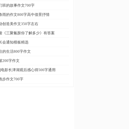
们班的故事作文700字
春雨的作文800字高中借景抒情
动创造美作文350字左右
读《三聚氰胺你了解多少》有答案
长会通知模板精选
往的生活800字作文
破200字作文
荐]电影长津湖观后感心得500字通用
跑步作文700字