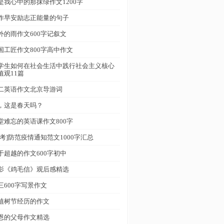
是我心中的那抹绿作文1200字
作早安励志正能量的句子
外的雨作文600字记叙文
国工匠作文800字高中作文
学生如何在社会生活中践行社会主义核心
值观11篇
二英语作文北京导游词
，这是春天吗？
堂难忘的英语课作文800字
参考]防范疫情通知范文1000字汇总
于超越的作文600字初中
影《鸡毛信》观后感精选
三600字写景作文
植树节经历的作文
恩的父母作文精选