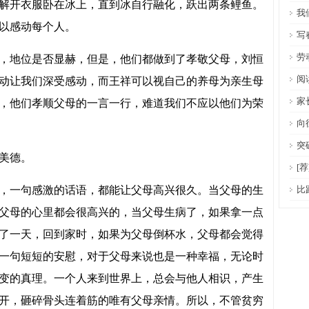
解开衣服卧在冰上，直到冰自行融化，跃出两条鲤鱼。
我
以感动每个人。
写
劳
，地位是否显赫，但是，他们都做到了孝敬父母，刘恒
阅
动让我们深受感动，而王祥可以视自己的养母为亲生母
家
，他们孝顺父母的一言一行，难道我们不应以他们为荣
向
突
美德。
[
，一句感激的话语，都能让父母高兴很久。当父母的生
比
父母的心里都会很高兴的，当父母生病了，如果拿一点
了一天，回到家时，如果为父母倒杯水，父母都会觉得
一句短短的安慰，对于父母来说也是一种幸福，无论时
变的真理。一个人来到世界上，总会与他人相识，产生
开，砸碎骨头连着筋的唯有父母亲情。所以，不管贫穷