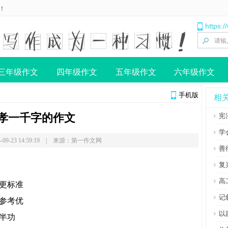
！
https:
三年级作文
四年级作文
五年级作文
六年级作文
手机版
相
孝一千字的作文
宪
学
-09-23 14:59:19 | 来源：第一作文网
善
复
高
更标准
记
参考优
以
半功