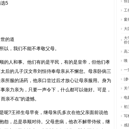
你
选5
工
窗
大
大
处世的道
价
所以，我们不能不孝敬父母。
高
咦
顺的人和事。他们有的是平民，有的是皇帝，但他们孝
一
薄太后的儿子汉文帝刘恒侍奉母亲从不懈怠。母亲卧病三
[
母亲所服的汤药，他亲口尝过后才放心让母亲服用。身为
关
事事亲力亲为，只要一声令下，什么都可以做好。可是，
电
而亲不在”的遗憾。
初
是呢?王祥生母早丧，继母朱氏多次在他父亲面前说他
写
抱怨，总是恭顺对待。父母患病，他衣不解带侍候，继
感