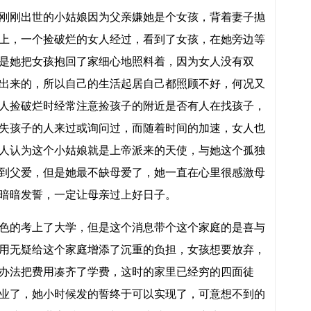
刚刚出世的小姑娘因为父亲嫌她是个女孩，背着妻子抛
上，一个捡破烂的女人经过，看到了女孩，在她旁边等
是她把女孩抱回了家细心地照料着，因为女人没有双
出来的，所以自己的生活起居自己都照顾不好，何况又
人捡破烂时经常注意捡孩子的附近是否有人在找孩子，
失孩子的人来过或询问过，而随着时间的加速，女人也
人认为这个小姑娘就是上帝派来的天使，与她这个孤独
到父爱，但是她最不缺母爱了，她一直在心里很感激母
暗暗发誓，一定让母亲过上好日子。
色的考上了大学，但是这个消息带个这个家庭的是喜与
用无疑给这个家庭增添了沉重的负担，女孩想要放弃，
办法把费用凑齐了学费，这时的家里已经穷的四面徒
业了，她小时候发的誓终于可以实现了，可意想不到的