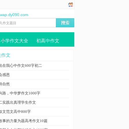
//wap.dy090.com
小学作文大全
初高中作文
关作文
法在我心中作文600字初二
会感恩
待自然
兴路，中华梦作文1000字
二实践出真理学生作文
叙文范文高中800字
故事的力量为题高考作文10篇