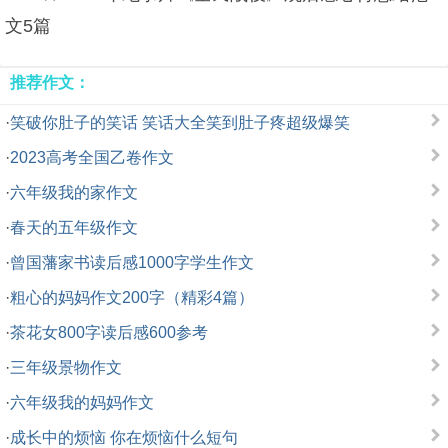
文5篇
推荐作文：
·
笑破你肚子的笑话 笑话大全笑到肚子疼超级爆笑
·
2023高考全国乙卷作文
·
六年级我的家作文
·
春天的五年级作文
·
曾国藩家书读后感1000字学生作文
·
粗心的妈妈作文200字（精彩4篇）
·
茶花女800字读后感600参考
·
三年级景物作文
·
六年级我的妈妈作文
·
成长中的烦恼 你在烦恼什么短句