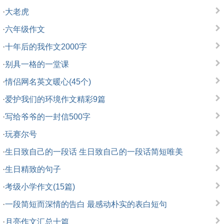
·
大老虎
·
六年级作文
·
十年后的我作文2000字
·
别具一格的一堂课
·
情侣网名英文暖心(45个)
·
爱护我们的环境作文精彩9篇
·
写给爷爷的一封信500字
·
玩赛尔号
·
生日致自己的一段话 生日致自己的一段话简短唯美
·
生日精致的句子
·
考级小学作文(15篇)
·
一段简短而深情的告白 最感动朴实的表白短句
·
月亮作文汇总十篇