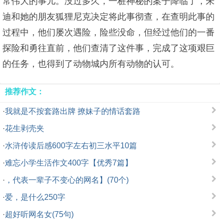
常伟大的事儿。没过多久，一桩神秘的案子降临了，朱
迪和她的朋友狐狸尼克决定将此事彻查，在查明此事的
过程中，他们屡次遇险，险些没命，但经过他们的一番
探险和勇往直前，他们查清了这件事，完成了这项艰巨
的任务，也得到了动物城内所有动物的认可。
推荐作文：
·
我就是不按套路出牌 撩妹子的情话套路
·
花生剥壳夹
·
水浒传读后感600字左右初三水平10篇
·
难忘小学生活作文400字【优秀7篇】
·
，代表一辈子不变心的网名】(70个)
·
爱，是什么250字
·
超好听网名女(75句)