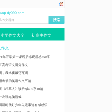
//wap.dy090.com
小学作文大全
初高中作文
关作文
021年开学第一课观后感观后感550字
江高考语文满分作文
啊，我比窦娥还冤啊
绍春节的英语作文五篇
著《稻草人》读后感400字10篇
一次玩电脑游戏
国新时代好少年先进事迹有感感悟