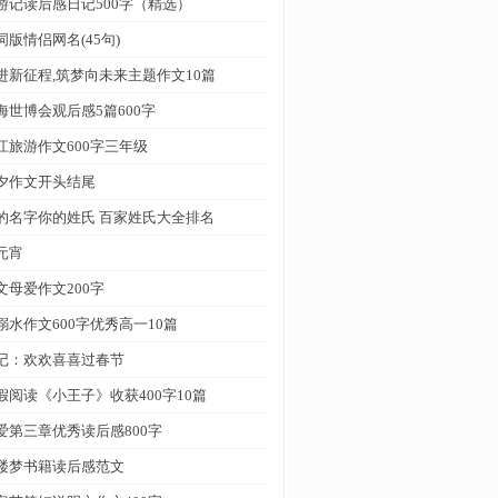
游记读后感日记500字（精选）
词版情侣网名(45句)
进新征程,筑梦向未来主题作文10篇
海世博会观后感5篇600字
江旅游作文600字三年级
夕作文开头结尾
的名字你的姓氏 百家姓氏大全排名
元宵
文母爱作文200字
溺水作文600字优秀高一10篇
记：欢欢喜喜过春节
假阅读《小王子》收获400字10篇
爱第三章优秀读后感800字
楼梦书籍读后感范文