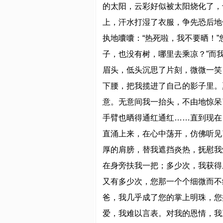
的太阳，云彩好似被太阳烧化了，
上，汗水打湿了衣服，争先恐后地
执地囔囔：“热死啦，我不要晒！
子，也没有树，哪里去乘凉？”而
眉头，低头沉思了片刻，微微一笑
下腰，把我揽进了自己的影子里。
意。无意间我一抬头，不由地惊呆
手臂也晒得通红通红……直到现在
直涌上来，在心中荡开，仿佛听见
厚的肩膀，替我遮挡炎热，抚慰我
在身旁扶我一把；多少次，我获得
又有多少次，您那一个个细微而不
爸，我几乎成了您的掌上明珠，您
爱，我难以言表。对我的恩情，我