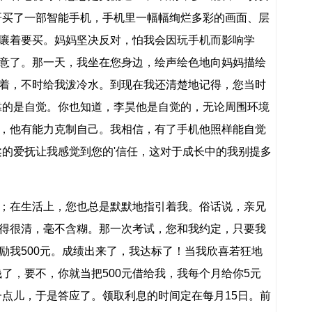
哥买了一部智能手机，手机里一幅幅绚烂多彩的画面、层
嚷着要买。妈妈坚决反对，怕我会因玩手机而影响学
意了。那一天，我坐在您身边，绘声绘色地向妈妈描绘
着，不时给我泼冷水。到现在我还清楚地记得，您当时
靠的是自觉。你也知道，李昊他是自觉的，无论周围环境
，他有能力克制自己。我相信，有了手机他照样能自觉
柔的爱抚让我感觉到您的'信任，这对于成长中的我别提多
在生活上，您也总是默默地指引着我。俗话说，亲兄
得很清，毫不含糊。那一次考试，您和我约定，只要我
励我500元。成绩出来了，我达标了！当我欣喜若狂地
了，要不，你就当把500元借给我，我每个月给你5元
一点儿，于是答应了。领取利息的时间定在每月15日。前