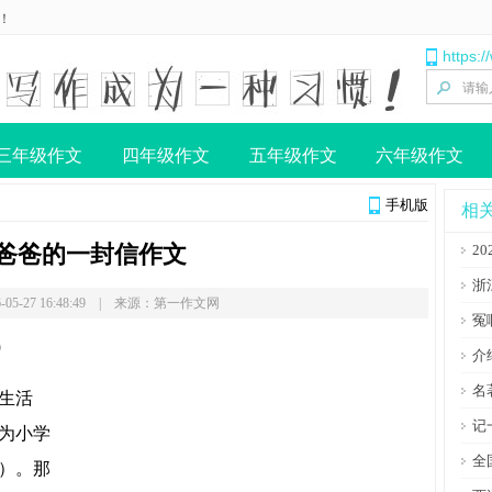
！
https:
三年级作文
四年级作文
五年级作文
六年级作文
手机版
相
爸爸的一封信作文
2
浙
-05-27 16:48:49 | 来源：第一作文网
冤
)
介
名
生活
记
为小学
全
）。那