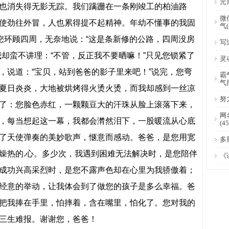
元
也消失得无影无踪。我们蹒跚在一条刚竣工的柏油路
微
使劲往外冒，人也累得提不起精神。年幼不懂事的我固
气(
”您环顾四周，无奈地说：“这是条新修的公路，四周没房
写
我却蛮不讲理：“不管，反正我不要晒嘛！”只见您锁紧了
灵
，说道：“宝贝，站到爸爸的影子里来吧！”说完，您弯
霸
气
夏日炎炎，大地被烘烤得火烫火烫，而我却感到一丝凉
努
了：您脸色赤红，一颗颗豆大的汗珠从脸上滚落下来，
网
，每当想起这一幕，我都会潸然泪下，一股暖流从心底
(4
了天使弹奏的美妙歌声，惬意而感动。爸爸，是您用宽
多
燥热的.心。多少次，我遇到困难无法解决时，是您陪伴
《
成功兴高采烈时，是您不露声色却在心里为我骄傲着；
经意的举动，让我体会到了做您的孩子是多么幸福。爸
把我捧在手里，怕摔着，含在嘴里，怕化了。您对我的
三生难报。谢谢您，爸爸！