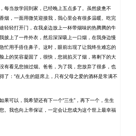
每当放学回到家，已经晚上五点多了。虽然疲惫不
香烟，一面用微笑迎接我，我心里会有很多温暖。吃完
途轻轻打开门，在我桌边放上一杯带烟味的热腾腾的牛
我披上了一件外衣，然后深深吸上一口烟，在我身边慢
急忙用手捂住鼻子。这时，眼前出现了让我终生难忘的
脸上的笑容凝固了，很快，您就掐灭了烟，将剩下的大
没有看见您抽过烟。爸爸，为了我，您放弃了很多，也
得了：“在人生的筵席上，只有父母之爱的酒杯是常满不
果可以，我希望还有下一个“三生”，再下一个，生生
您。我也向上帝保证，一定会让您成为这个世上最幸福