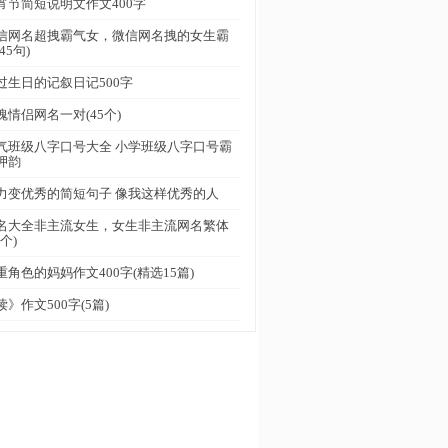
宵节简短说明文作文400字
信网名超拽霸气女，微信网名拽的女生霸
45句)
过生日的记叙日记500字
魂情侣网名一对(45个)
气班级八字口号大全 小学班级八字口号霸
押韵
力变优秀的简短句子 像我这样优秀的人
名大全非主流女生，女生非主流网名繁体
5个)
重角色的妈妈作文400字(精选15篇)
读》作文500字(5篇)