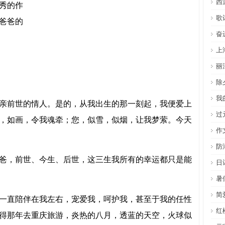
西
秀的作
歌
爸爸的
奋
上
丽
除
我
前世的情人。是的，从我出生的那一刻起，我便爱上
过
，如画，令我魂牵；您，似雪，似烟，让我梦萦。今天
作
防
，前世、今生、后世，这三生我所有的幸运都只是能
日
暑
简
直陪伴在我左右，宠爱我，呵护我，甚至于我的任性
红
得那年去重庆旅游，炎热的八月，透蓝的天空，火球似