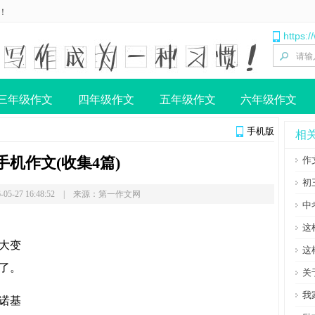
！
https:
三年级作文
四年级作文
五年级作文
六年级作文
手机版
相
手机作文(收集4篇)
作
初
-05-27 16:48:52 | 来源：第一作文网
中
这
大变
这
了。
关
我
诺基