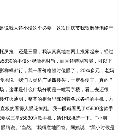
是说我人还小没这个必要，这次国庆节我软磨硬泡终于
托罗拉，还是三星，我认真真地在网上搜索起来，经过
5830的不仅外观漂亮时尚，而且还特别智能，可以下
影样样都行，我一看价格顿时傻眼了，20xx多元，老妈
慢地说，我们去灵桥广场四楼买，一定很便宜。真的？
场，这哪是什么广场分明是一幢写字楼，看上去还很
楼灯火通明，整齐的柜台里陈列着各式各样的手机，方
直板的看得人眼花缭乱。我一眼就看见了s5830这款手
要买三星s5830这款手机，请让我挑选一下。”“小朋
眼睛说。“当然。”我得意地回答。阿姨说：“我小时候是