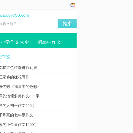
//wap.dy090.com
小学作文大全
初高中作文
关作文
文将红色传奇进行到底
三家乡的槐花写作
考优秀《我眼中的色彩》
样的池塘多美作文650字
样的人初一作文500字
于月亮的七年级作文
家的小金鱼作文1000字