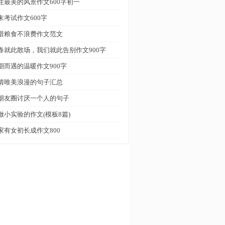
住最美的风景作文600字初一
末考试作文600字
惜粮食不浪费作文范文
春就此散场，我们就此告别作文900字
期而遇的温暖作文900字
情唯美浪漫的句子汇总
朋友圈讨厌一个人的句子
做小实验的作文(模板8篇)
家有女初长成作文800