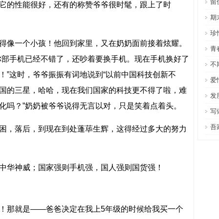
留
它的性能很好，还有的称赞爷爷很时髦，跟上了时
期
珍
得像一个小孩！他回到家里，又在奶奶面前接着炫耀。
青
你部手机已经不错了，还吵着要换手机。现在手机换好了
不
！”这时，爷爷振振有词地说到“以前中国科技创新不
爱
国的三星，哈哈，现在我们国家的科技更不得了啦，难
发
化吗？”奶奶被爷爷说得无言以对，只是笑着点着头。
写
吾
困，落后，到现在到处蓬荜生辉，这得经过多大的努力
中华神威；国家强则手机强，国人强则国货强！
！那就是——爸爸决定在我上5年级的时候给我买一个