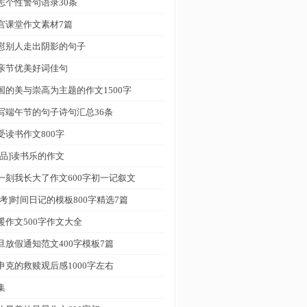
志个性警句语录30条
宫课堂作文素材7篇
慰别人走出阴影的句子
亲节优美好词佳句
国的美与崇高为主题的作文1500字
写端午节的句子诗句汇总36条
受读书作文800字
精品]读书乐的作文
一刻我长大了作文600字初一记叙文
参考]时间日记的模板800字精选7篇
暖作文500字作文大全
旦放假通知范文400字模板7篇
申克的救赎观后感1000字左右
集