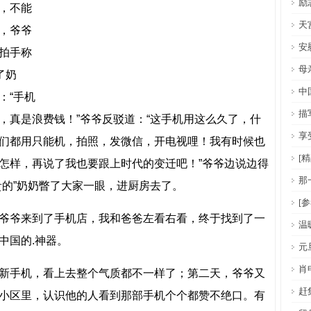
励
，不能
天
，爷爷
安
拍手称
母
了奶
中
：“手机
描
，真是浪费钱！”爷爷反驳道：“这手机用这么久了，什
享
们都用只能机，拍照，发微信，开电视哩！我有时候也
[
怎样，再说了我也要跟上时代的变迁吧！”爷爷边说边得
那
贵的”奶奶瞥了大家一眼，进厨房去了。
[
爷爷来到了手机店，我和爸爸左看右看，终于找到了一
温
中国的.神器。
元
肖
新手机，看上去整个气质都不一样了；第二天，爷爷又
赶
小区里，认识他的人看到那部手机个个都赞不绝口。有