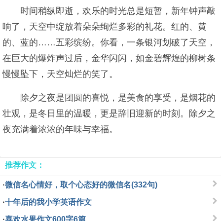
时间稍纵即逝，欢乐的时光总是短暂，新年钟声敲
响了，天空中绽放着朵朵绚烂多彩的礼花。红的、黄
的、蓝的……五彩缤纷。你看，一条银河划破了天空，
在巨大的爆炸声过后，金华闪闪，如金碧辉煌的柳树条
慢慢坠下，天空灿烂的笑了。
除夕之夜是团圆的喜悦，是美食的享受，是烟花的
壮观，是冬日里的温暖，更是辞旧迎新的时刻。除夕之
夜充满着浓浓的年味与幸福。
推荐作文：
·
微信名心情好，取个心态好的微信名(332句)
·
十年后的我小学英语作文
·
喜欢水果作文600字6篇