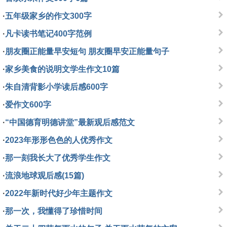
·
五年级家乡的作文300字
·
凡卡读书笔记400字范例
·
朋友圈正能量早安短句 朋友圈早安正能量句子
·
家乡美食的说明文学生作文10篇
·
朱自清背影小学读后感600字
·
爱作文600字
·
“中国德育明德讲堂”最新观后感范文
·
2023年形形色色的人优秀作文
·
那一刻我长大了优秀学生作文
·
流浪地球观后感(15篇)
·
2022年新时代好少年主题作文
·
那一次，我懂得了珍惜时间