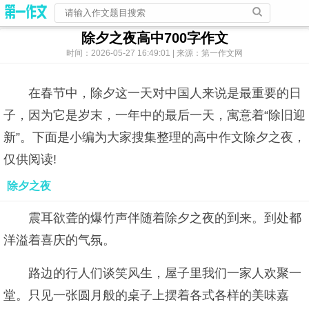
除夕之夜高中700字作文
时间：2026-05-27 16:49:01 | 来源：第一作文网
在春节中，除夕这一天对中国人来说是最重要的日
子，因为它是岁末，一年中的最后一天，寓意着“除旧迎
新”。下面是小编为大家搜集整理的高中作文除夕之夜，
仅供阅读!
除夕之夜
震耳欲聋的爆竹声伴随着除夕之夜的到来。到处都
洋溢着喜庆的气氛。
路边的行人们谈笑风生，屋子里我们一家人欢聚一
堂。只见一张圆月般的桌子上摆着各式各样的美味嘉