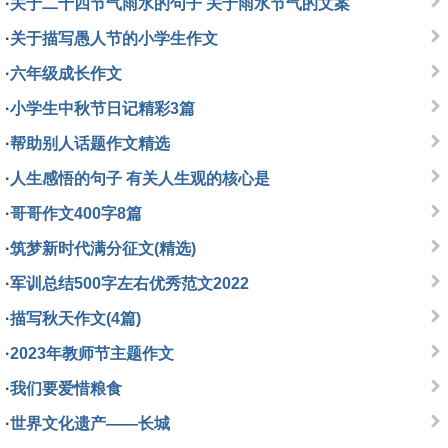
·
关于二十四节气雨水的句子 关于雨水节气的文案
·
关于描写愚人节的小学生作文
·
六年级成长作文
·
小学生中秋节日记精彩3篇
·
帮助别人话题作文精选
·
人生感悟的句子 有关人生观的核心是
·
哥哥作文400字8篇
·
筑梦新时代满分征文(精选)
·
军训总结500字左右优秀范文2022
·
描写秋天作文(4篇)
·
2023年教师节主题作文
·
我们要爱惜粮食
·
世界文化遗产——长城