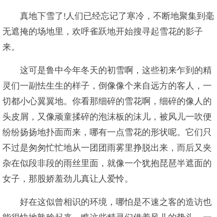
真地下雪了!人们已经忘记了寒冷，不断地聚集到毫
无遮掩的场地里，欢呼雀跃地开始搜寻起雪花的影子
来。
这可是鲁中今年冬天的初雪啊，这些初来乍到的精
灵们一副怯生生的样子，倒像像个来自远方的客人，一
切都小心翼翼地。你看那细碎的雪花啊，细碎的像人的
头皮屑，又像顽童揉碎的泡沫板的沫儿，被风儿一吹便
纷纷扬扬地扑面而来，哪有一点雪花的形状呢。它们只
不过是匆匆忙忙地从一团团雨雾里挣脱出来，而后又夹
杂在似段非段的雨丝里面，就像一个犹抱琵琶半遮面的
女子，那股娇羞劲儿真让人爱怜。
好在这似曾相识的环境，哪怕是不速之客的造访也