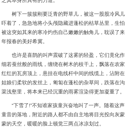
乏其本身所具有的力道。
树下一簇簇刚要泛青的野草儿，被这一股股冷风儿
吓着了，急急地将小头颅隐藏进蓬松的枯草丛里，生怕
被这突如其来的寒冷灼伤自己嫩嫩的触角儿，耽误了来
年报春的美好希冀。
也许是喜鹊的叫声震破了这雾的轻盈，它们竟化作
细若蚕丝般的雨线，缠绕在树木的枝干上，飘落在农家
红红的瓦房顶上，悬挂在电线杆中间的线缆上，沾附在
姑娘们柔软的发丝上，匍匐在蓬松的杂草间，跌落在沟
渠浅壑里，将本来已经沉重的雨雾渲染得更加凝重了。
“下雪了!”不知谁家孩童兴奋地叫了一声。随着这声
童音的落地，附近的路人都不由自主地将目光投向灰蒙
蒙的天空，暖暖的脸上顿觉三两点冰凉划过。