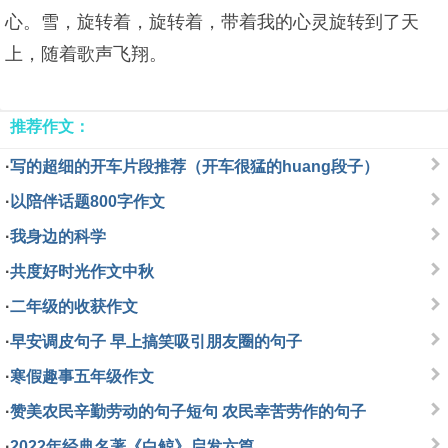
心。雪，旋转着，旋转着，带着我的心灵旋转到了天
上，随着歌声飞翔。
推荐作文：
·
写的超细的开车片段推荐（开车很猛的huang段子）
·
以陪伴话题800字作文
·
我身边的科学
·
共度好时光作文中秋
·
二年级的收获作文
·
早安调皮句子 早上搞笑吸引朋友圈的句子
·
寒假趣事五年级作文
·
赞美农民辛勤劳动的句子短句 农民幸苦劳作的句子
·
2022年经典名著《白鲸》启发六篇