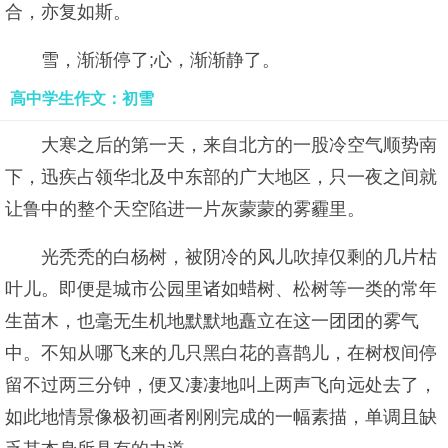
合，亦复如斯。
雪，渐渐停了;心，渐渐静了。
高中学生作文：初雪
大寒之后的第一天，来自北方的一股冷空气顺势南
下，迅疾占领华北及中东部的广大地区，只一夜之间就
让鲁中的整个天空陷进一片灰蒙蒙的雾霾里。
光秃秃的白杨树，被阴冷的风儿吹掉仅剩的几片枯
叶儿。即便是城市公园里诸如蜡树、松树等一类的常年
生苗木，也毫无生机地默默地矗立在这一团团的雾气
中。不知从哪飞来的几只黑白花的喜鹊儿，在树杈间停
留不过两三分钟，便又凄凄地叫上两声飞向远处去了，
如此地情景像极初画者刚刚完成的一幅素描，单调且缺