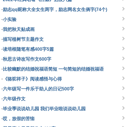
·
励志qq昵称大全女生两字，励志网名女生俩字(74个)
·
小实验
·
我把秋天贴成画
·
描写植树节主题作文
·
读培根随笔有感400字5篇
·
秋思古诗改写作文600字
·
比较幽默的结婚祝福语简短 一句简短的结婚祝福语
·
《骆驼祥子》阅读感悟与心得
·
六年级写一件乐于助人的日记500字
·
六年级作文
·
毕业季说说幼儿园 我们毕业啦说说幼儿园
·
哎，放假的苦恼