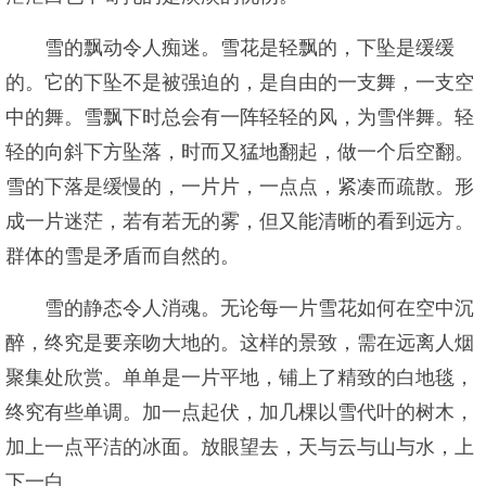
雪的飘动令人痴迷。雪花是轻飘的，下坠是缓缓
的。它的下坠不是被强迫的，是自由的一支舞，一支空
中的舞。雪飘下时总会有一阵轻轻的风，为雪伴舞。轻
轻的向斜下方坠落，时而又猛地翻起，做一个后空翻。
雪的下落是缓慢的，一片片，一点点，紧凑而疏散。形
成一片迷茫，若有若无的雾，但又能清晰的看到远方。
群体的雪是矛盾而自然的。
雪的静态令人消魂。无论每一片雪花如何在空中沉
醉，终究是要亲吻大地的。这样的景致，需在远离人烟
聚集处欣赏。单单是一片平地，铺上了精致的白地毯，
终究有些单调。加一点起伏，加几棵以雪代叶的树木，
加上一点平洁的冰面。放眼望去，天与云与山与水，上
下一白。