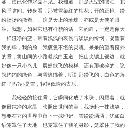
容，便已化作水晶不见。我知道，那是天空的眼泪。北
风呼啸间。转身看，那被雪染红的梅花，开的正艳。纷
纷扬扬的撒着。。这是天上的珍珠，亦或是天使的眼
泪。我想，如果它也有样貌的话，它的眸，一定是像天
一样澄净的蓝，带着浅浅的哀伤与淡淡的怜悯，凝望着
我的眸，我的脸，我疲惫不堪的灵魂。呆呆的望着窗外
的雪，将山间的小路凝成白玉道，把山尖镶上银边，就
好像一只小鸟儿，展翅欲飞的模样。还有那破碎的，隐
隐约约的绿色，与雪缠绵着，听到那纷飞的，白色的落
红了吗?那是雪，轻轻低吟的古乐。
我轻轻的接住雪，它瞬间化成了水珠，闪耀着，就
像最纯净的水晶，映照出世间的美，我扬起一抹浅笑，
想要在它的世界中留下一抹印记。雪纷纷洒洒，犹如白
纱笼罩住了天地，也笼罩住了我的身影，笼罩住了我的