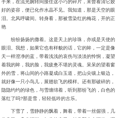
手来，在流光婉转间接住这小巧的碎片，未曾看清它姣
好的姿容，便已化作水晶不见。我知道，那是天空的眼
泪。北风呼啸间。转身看，那被雪染红的梅花，开的正
艳
纷纷扬扬的撒着。这是天上的珍珠，亦或是天使的
眼泪。我想，如果它也有样貌的话，它的眸，一定是像
天一样澄净的蓝，带着浅浅的哀伤与淡淡的怜悯，凝望
着我的眸，我的脸，我疲惫不堪的灵魂。呆呆的望着窗
外的雪，将山间的小路凝成白玉道，把山尖镶上银边，
就好像一只小鸟儿，展翅欲飞的模样。还有那破碎的，
隐隐约约的绿色，与雪缠绵着，听到那纷飞的，白色的
落红了吗?那是雪，轻轻低吟的古乐。
下雪了，雪静静的飘着，舞着，带着一丝倔强，几