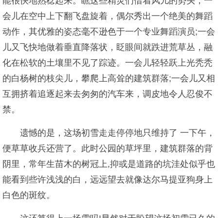
能很快地熟稔起来。瞧这些精灵们借着风儿的势头，一
会儿在空中上下翻飞盘旋着，偶尔秀出一个绝美的舞蹈
动作，其优雅的姿态毫不逊色于一个专业舞蹈演员;一会
儿又飞快地做着垂直降落状，眨眼间就跌进荒草丛，融
化在松软的土壤里不见了踪迹。一会儿轻轻跃上光秃秃
的白杨树的枝尖儿，攀爬上高耸的建筑群落;一会儿又相
互拥挤着追逐起来去匆匆的汽车来，调皮地令人忍俊不
禁。
遗憾的是，这场初雪走走停停地只维持了 一下午，
便草草收兵还营了。此时公园的草坪里，建筑群落的背
阴里，常年生苗木的树冠上,抑或是道路的坑洼处似乎也
能看到些许浅浅的白，远远望去就像达尔马提亚狗身上
白色的斑纹。