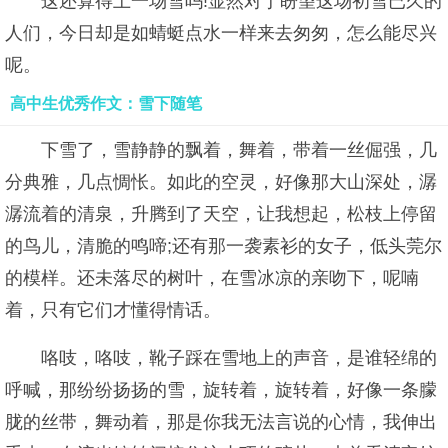
这还算得上一场雪吗!显然对于盼望这场初雪已久的
人们，今日却是如蜻蜓点水一样来去匆匆，怎么能尽兴
呢。
高中生优秀作文：雪下随笔
下雪了，雪静静的飘着，舞着，带着一丝倔强，几
分典雅，几点惆怅。如此的空灵，好像那大山深处，潺
潺流着的清泉，升腾到了天空，让我想起，松枝上停留
的鸟儿，清脆的鸣啼;还有那一袭素衫的女子，低头莞尔
的模样。还未落尽的树叶，在雪冰凉的亲吻下，呢喃
着，只有它们才懂得情话。
咯吱，咯吱，靴子踩在雪地上的声音，是谁轻绵的
呼喊，那纷纷扬扬的雪，旋转着，旋转着，好像一条朦
胧的丝带，舞动着，那是你我无法言说的心情，我伸出