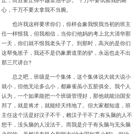
止，而且要止得不越雷池半步。 千万不要试验我的耐
心，千万不要太拿我不当腕。
也许我这样要求你们，你样会象我恨我当初的班主
任一样恨我，但我相信，当你们他妈的考上北大清华那
一天，你们就不恨我老头子了。到那时，高兴的是你们
这帮兔崽子，我还不是仍象磨道里的驴，永远也走不出
那三尺讲台?
总之吧，班级是一个集体，这个集体说大就大说小
就小，但他无论多么小，都麻雀虽小五脏俱全。我个人
认为，一个如果能把一个班级管理好，那他就能治国安
邦了，就是将才，就能经天纬地了。但大家都知道，班
主任这个活是好汉子不干，赖汉子干不了;有头脑的人不
想干，没头脑的人没法干。而我是介于有头脑与无头脑