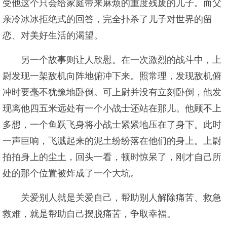
受他这个只会给家庭带来麻烦的重度残废的儿子。而父
亲冷冰冰拒绝式的回答，完全扑杀了儿子对世界的留
恋、对美好生活的渴望。
另一个故事则让人欣慰。在一次激烈的战斗中，上
尉发现一架敌机向阵地俯冲下来。照常理，发现敌机俯
冲时要毫不犹豫地卧倒。可上尉并没有立刻卧倒，他发
现离他四五米远处有一个小战士还站在那儿。他顾不上
多想，一个鱼跃飞身将小战士紧紧地压在了身下。此时
一声巨响，飞溅起来的泥土纷纷落在他们的身上。上尉
拍拍身上的尘土，回头一看，顿时惊呆了，刚才自己所
处的那个位置被炸成了一个大坑。
关爱别人就是关爱自己，帮助别人解除痛苦、救急
救难，就是帮助自己摆脱痛苦，争取幸福。