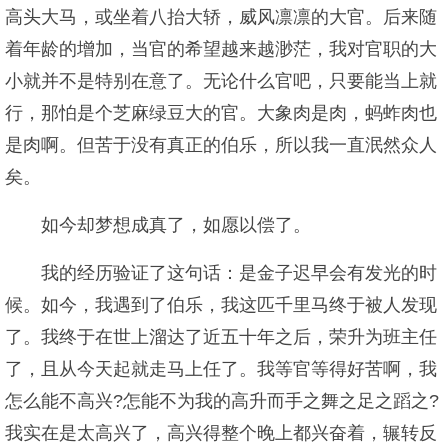
高头大马，或坐着八抬大轿，威风凛凛的大官。后来随
着年龄的增加，当官的希望越来越渺茫，我对官职的大
小就并不是特别在意了。无论什么官吧，只要能当上就
行，那怕是个芝麻绿豆大的官。大象肉是肉，蚂蚱肉也
是肉啊。但苦于没有真正的伯乐，所以我一直泯然众人
矣。
如今却梦想成真了，如愿以偿了。
我的经历验证了这句话：是金子迟早会有发光的时
候。如今，我遇到了伯乐，我这匹千里马终于被人发现
了。我终于在世上溜达了近五十年之后，荣升为班主任
了，且从今天起就走马上任了。我等官等得好苦啊，我
怎么能不高兴?怎能不为我的高升而手之舞之足之蹈之?
我实在是太高兴了，高兴得整个晚上都兴奋着，辗转反