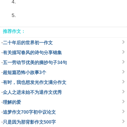
4.
5.
推荐作文：
·
二十年后的世界初一作文
·
有关描写春风的诗句分享锦集
·
五一劳动节优美的摘抄句子34句
·
超短篇恐怖小故事3个
·
有时，我也想发光作文满分作文
·
众人之进未始不为退作文优秀
·
理解的爱
·
追梦作文700字初中议论文
·
只是因为那背影作文500字