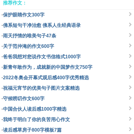
推荐作文：
·
保护眼睛作文300字
·
佛系短句干净治愈 佛系人生经典语录
·
雨天抒情的唯美句子47条
·
关于范仲淹的作文600字
·
爸爸我想对您说作文书信格式1000字
·
新青年敢作为，成就新的中国梦作文750字
·
2022冬奥会开幕式观后感400字优秀精选
·
祝福元宵节的优美句子图片文案精选
·
守候唠叨作文600字
·
中国合伙人读后感1000字精选
·
我终于明白了你的良苦用心作文
·
读后感草房子800字模板7篇