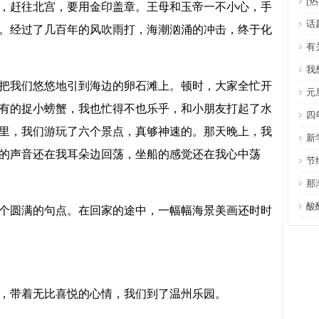
[
，赶往北宫，要用金印盖章。王母和玉帝一不小心，手
话
。经过了几百年的风吹雨打，海潮汹涌的冲击，终于化
有
我
把我们悠悠地引到海边的卵石滩上。顿时，大家全忙开
元
有的捉小螃蟹，我也忙得不也乐乎，和小朋友打起了水
四
里，我们游玩了六个景点，真够神速的。那天晚上，我
新
的声音还在我耳朵边回荡，坐船的感觉还在我心中荡
节
那
酸
个圆满的句点。在回家的途中，一幅幅海景美画还时时
，带着无比喜悦的心情，我们到了温州乐园。