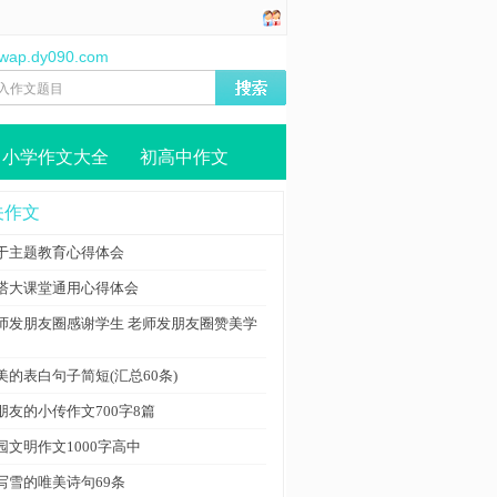
//wap.dy090.com
小学作文大全
初高中作文
关作文
于主题教育心得体会
塔大课堂通用心得体会
师发朋友圈感谢学生 老师发朋友圈赞美学
美的表白句子简短(汇总60条)
朋友的小传作文700字8篇
园文明作文1000字高中
写雪的唯美诗句69条