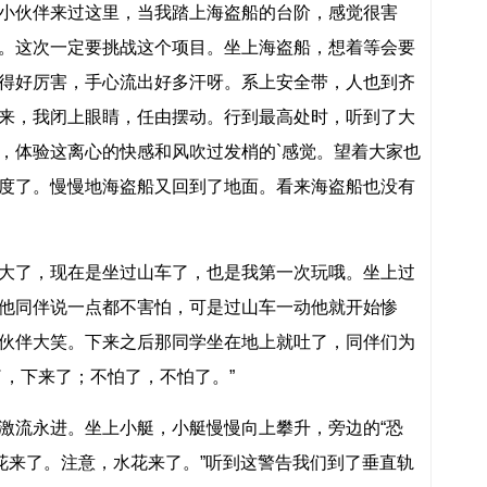
小伙伴来过这里，当我踏上海盗船的台阶，感觉很害
。这次一定要挑战这个项目。坐上海盗船，想着等会要
得好厉害，手心流出好多汗呀。系上安全带，人也到齐
来，我闭上眼睛，任由摆动。行到最高处时，听到了大
，体验这离心的快感和风吹过发梢的`感觉。望着大家也
度了。慢慢地海盗船又回到了地面。看来海盗船也没有
大了，现在是坐过山车了，也是我第一次玩哦。坐上过
他同伴说一点都不害怕，可是过山车一动他就开始惨
伙伴大笑。下来之后那同学坐在地上就吐了，同伴们为
了，下来了；不怕了，不怕了。”
激流永进。坐上小艇，小艇慢慢向上攀升，旁边的“恐
水花来了。注意，水花来了。”听到这警告我们到了垂直轨