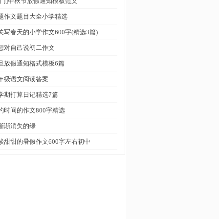
热门]中秋节放假通知模板范文
题作文题目大全小学精选
关写春天的小学作文600字(精选3篇)
想对自己说初二作文
旦放假通知格式模板6篇
年级语文阅读答案
学期打算日记精选7篇
约时间的作文800字精选
渐渐消失的绿
酸甜甜的暑假作文600字左右初中