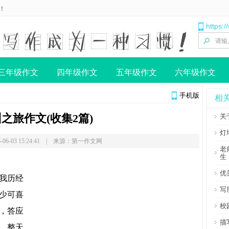
！
https:
三年级作文
四年级作文
五年级作文
六年级作文
手机版
相
之旅作文(收集2篇)
关
灯
-06-03 15:24:41 | 来源：第一作文网
老
生
优
我历经
写
少可喜
校
，答应
描
，整天