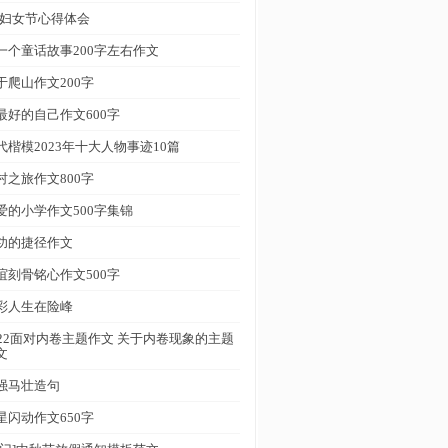
.8妇女节心得体会
一个童话故事200字左右作文
于爬山作文200字
最好的自己作文600字
代楷模2023年十大人物事迹10篇
村之旅作文800字
爱的小学作文500字集锦
功的捷径作文
谊刻骨铭心作文500字
彩人生在险峰
022面对内卷主题作文 关于内卷现象的主题
文
强马壮造句
星闪动作文650字