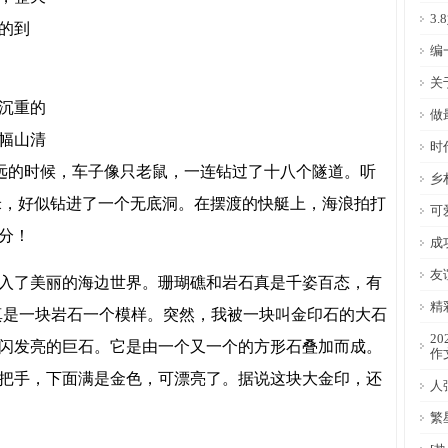
3
的到
编
关
沉重的
做
幅山清
时
不远的时候，车子像只老鼠，一连钻过了十八个隧道。听
乡
7米，好似钻进了一个无底洞。在摆渡的快艇上，海浪拍打
可
分！
成
友
入了美丽的海边世界。珊瑚礁和岩石真是千姿百态，有
精
真是一块岩石一个模样。突然，我被一块叫金印石的大石
2
闪发亮的巨石。它是由一个又一个的方形石叠加而成。
作
把手，下面满是金色，可漂亮了。据说这块大金印，还
人
繁