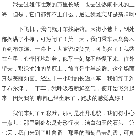
我去过雄伟壮观的万里长城，也去过热闹非凡的上
海，但是，它们都算不上什么，最让我难忘却是新疆啊!
一下飞机，我们就开车找旅馆。大街小巷上，到处
都摆满了小摊，可热闹了！第一天，我们乘车从乌鲁木
齐到布尔津。一路上，大家说说笑笑，可高兴了！我乘
在车里，心怦怦地跳着，似乎一刻都不能慢下来。往外
望去，那绿油油的草原上，简直是牛羊成群。这个场面
真是美丽如画。经过十一小时的长途乘车，我们终于到
了布尔津，一下车，我呼吸着新鲜空气，便开始飞奔起
来，因为我的`脚都已经坐麻了，跑步的感觉真好！
我们来到了五彩滩。那可是雅丹地貌，我们得小心
一点儿！那里到处都是奇形怪状，洁白如玉的石头。第
七天，我们来到了吐鲁番。那里的葡萄晶莹剔透，可真