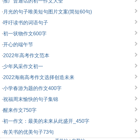
·
推广普通话的初一作文大全
·
月光的句子唯美短句图片文案(简短60句)
·
呼吁读书的词语句子
·
初一状物作文600字
·
开心的端午节
·
2022年高考作文范本
·
少年风采作文初一
·
2022海南高考作文选择创造未来
·
小学春游为题的作文400字
·
祝福周末愉快的句子集锦
·
醒来作文750字
·
初一作文：最美的未来从此盛开_450字
·
有关书的优美句子73句