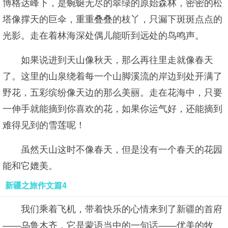
博格达峰下，是蜿蜒无尽的翠绿的原始森林，密密的松
塔像撑天的巨伞，重重叠叠的枝丫，只漏下斑斑点点的
光影。走在着林海深处偶儿能听到远处的鸟鸣声。
如果说进到天山像秋天，那么再往里走就像春天
了。这里的山泉绕着每一个山脚溪流的岸边到处开满了
野花，五彩缤纷像天边的那么美丽。走在花海中，只要
一伸手就能摘到你喜欢的花，如果你运气好，还能摘到
难得见到的雪莲呢！
虽然天山这时不像春天，但是没有一个春天的花园
能和它媲美。
新疆之旅作文篇4
我们乘着飞机，带着快乐的心情来到了新疆的首府
——乌鲁木齐，它是蒙语当中的一句话——优美的牧