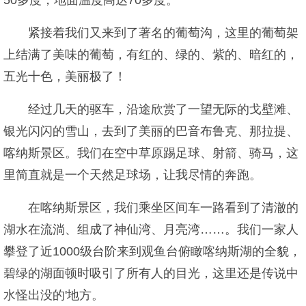
50多度，地面温度高达70多度。
紧接着我们又来到了著名的葡萄沟，这里的葡萄架
上结满了美味的葡萄，有红的、绿的、紫的、暗红的，
五光十色，美丽极了！
经过几天的驱车，沿途欣赏了一望无际的戈壁滩、
银光闪闪的雪山，去到了美丽的巴音布鲁克、那拉提、
喀纳斯景区。我们在空中草原踢足球、射箭、骑马，这
里简直就是一个天然足球场，让我尽情的奔跑。
在喀纳斯景区，我们乘坐区间车一路看到了清澈的
湖水在流淌、组成了神仙湾、月亮湾……。我们一家人
攀登了近1000级台阶来到观鱼台俯瞰喀纳斯湖的全貌，
碧绿的湖面顿时吸引了所有人的目光，这里还是传说中
水怪出没的'地方。