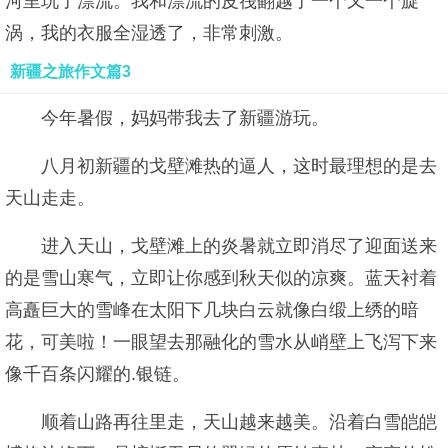
河里玩了漂流。我和漂流的皮筏翻越了一个又一个旋
涡，我的衣服全湿透了，非常刺激。
新疆之旅作文篇3
今年暑假，妈妈带我去了新疆游玩。
八月初新疆的戈壁滩热的逼人，这时最理想的是去
天山走走。
进入天山，戈壁滩上的炎暑就立即消尽了迎面送来
的是雪山寒气，立即让你感到秋天似的凉爽。蓝天衬着
高矗巨大的雪峰在太阳下几块白云就像白缎上绣的暗
花，可美啦！一眼望去那融化的雪水从峭壁上飞泻下来
像千百条闪耀的.银链。
顺着山路再往里走，天山越来越美。沿着白雪皑皑