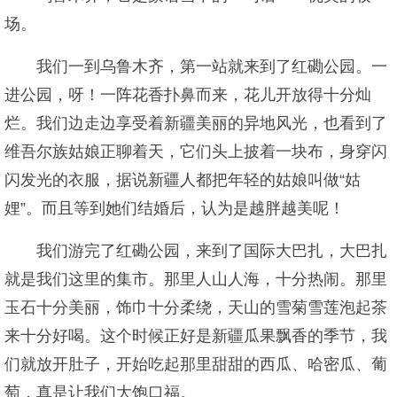
场。
我们一到乌鲁木齐，第一站就来到了红磡公园。一
进公园，呀！一阵花香扑鼻而来，花儿开放得十分灿
烂。我们边走边享受着新疆美丽的异地风光，也看到了
维吾尔族姑娘正聊着天，它们头上披着一块布，身穿闪
闪发光的衣服，据说新疆人都把年轻的姑娘叫做“姑
娌”。而且等到她们结婚后，认为是越胖越美呢！
我们游完了红磡公园，来到了国际大巴扎，大巴扎
就是我们这里的集市。那里人山人海，十分热闹。那里
玉石十分美丽，饰巾十分柔绕，天山的雪菊雪莲泡起茶
来十分好喝。这个时候正好是新疆瓜果飘香的季节，我
们就放开肚子，开始吃起那里甜甜的西瓜、哈密瓜、葡
萄，真是让我们大饱口福。