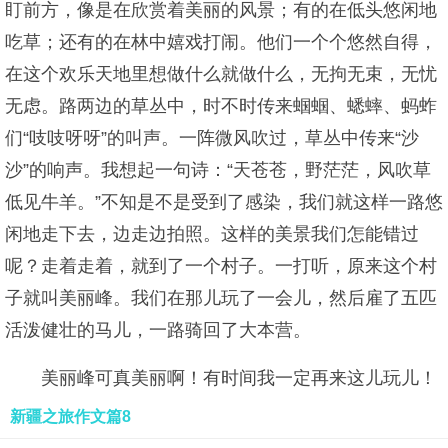
盯前方，像是在欣赏着美丽的风景；有的在低头悠闲地
吃草；还有的在林中嬉戏打闹。他们一个个悠然自得，
在这个欢乐天地里想做什么就做什么，无拘无束，无忧
无虑。路两边的草丛中，时不时传来蝈蝈、蟋蟀、蚂蚱
们“吱吱呀呀”的叫声。一阵微风吹过，草丛中传来“沙
沙”的响声。我想起一句诗：“天苍苍，野茫茫，风吹草
低见牛羊。”不知是不是受到了感染，我们就这样一路悠
闲地走下去，边走边拍照。这样的美景我们怎能错过
呢？走着走着，就到了一个村子。一打听，原来这个村
子就叫美丽峰。我们在那儿玩了一会儿，然后雇了五匹
活泼健壮的马儿，一路骑回了大本营。
美丽峰可真美丽啊！有时间我一定再来这儿玩儿！
新疆之旅作文篇8