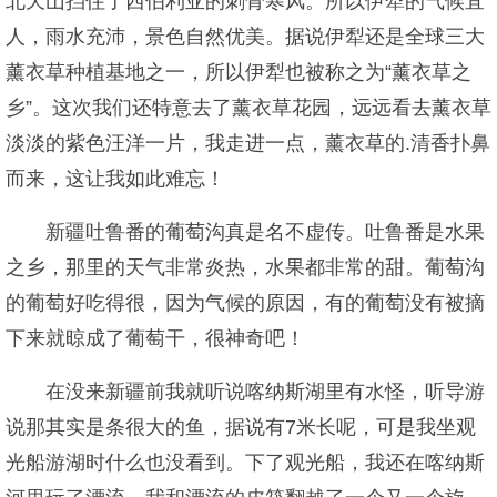
北天山挡住了西伯利亚的刺骨寒风。所以伊犁的气候宜
人，雨水充沛，景色自然优美。据说伊犁还是全球三大
薰衣草种植基地之一，所以伊犁也被称之为“薰衣草之
乡”。这次我们还特意去了薰衣草花园，远远看去薰衣草
淡淡的紫色汪洋一片，我走进一点，薰衣草的.清香扑鼻
而来，这让我如此难忘！
新疆吐鲁番的葡萄沟真是名不虚传。吐鲁番是水果
之乡，那里的天气非常炎热，水果都非常的甜。葡萄沟
的葡萄好吃得很，因为气候的原因，有的葡萄没有被摘
下来就晾成了葡萄干，很神奇吧！
在没来新疆前我就听说喀纳斯湖里有水怪，听导游
说那其实是条很大的鱼，据说有7米长呢，可是我坐观
光船游湖时什么也没看到。下了观光船，我还在喀纳斯