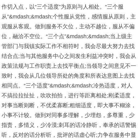
作切入点，以“三个适度”为原则与人相处。“三个服
从”&mdash;&mdash;个性服从党性，感情服从原则，主
观服从客观。做到服务不欠位，主动不越位，服从不偏
位，融洽不空位。“三个点”&mdash;&mdash;当上级主
管部门与我镇实际工作不相符时，我会尽最大努力去找
结合点;当与其他服务中心之间发生利益冲突时，我会从
政策法规与工作职责上去找平衡点;当领导之间意见不一
致时，我会从几位领导所处的角度和所表达意图上去找
相同点。“三个适度”&mdash;&mdash;冷热适度，对人
不搞拉拉扯扯，吹吹拍拍，进行等距离相处;刚柔适度，
对事当断则断，不优柔寡断;粗细适度，即大事不糊涂，
小事不计较。做到对同事多理解，少埋怨，多尊重，少
指责，多情义，少冷漠;刺耳的话冷静听，奉承的话警惕
听，反对的话分析听，批评的话虚心听;力争在服务中显