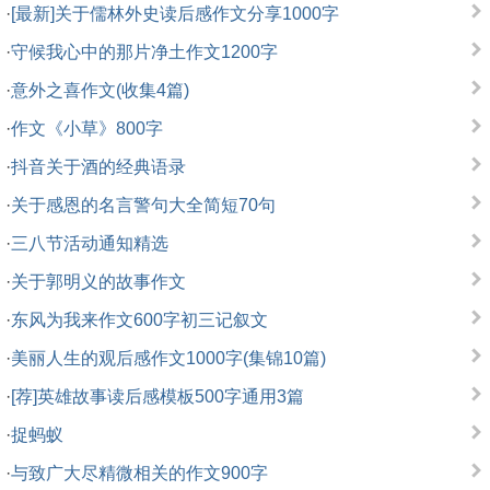
·
[最新]关于儒林外史读后感作文分享1000字
·
守候我心中的那片净土作文1200字
·
意外之喜作文(收集4篇)
·
作文《小草》800字
·
抖音关于酒的经典语录
·
关于感恩的名言警句大全简短70句
·
三八节活动通知精选
·
关于郭明义的故事作文
·
东风为我来作文600字初三记叙文
·
美丽人生的观后感作文1000字(集锦10篇)
·
[荐]英雄故事读后感模板500字通用3篇
·
捉蚂蚁
·
与致广大尽精微相关的作文900字