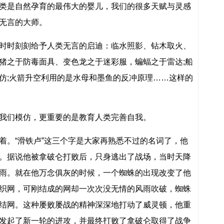
类是自然孕育的最伟大的婴儿，我们的很多天赋与灵感
无言的大师。
时时刻刻给予人类无言的启迪：临水照影、钻木取火、
猪之于防毒面具、变色龙之于迷彩服，蝙蝠之于雷达;船
仿;火箭升空利用的是水母和墨鱼的反冲原理……这样的
我们模仿，更重要的是教育人类完善自我。
着。“滑铁卢”这三个字是大家再熟悉不过的名词了，他
。据说他被拿破仑打败后，只身逃出了战场，当时天降
雨。就在他万念俱灰的时候，一个蜘蛛的出现改变了他
织网，可刚结成的网却一次次没无情的风雨吹破，蜘蛛
结网。这种屡败屡战的精神深深地打动了威灵顿，他重
发起了新一轮的进攻，并最终打败了拿破仑取得了战争