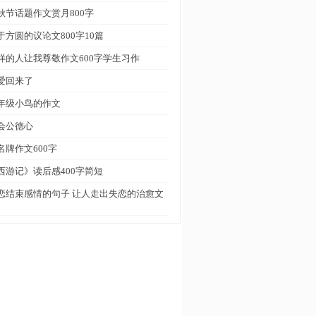
秋节话题作文赏月800字
于方圆的议论文800字10篇
样的人让我尊敬作文600字学生习作
爱回来了
年级小鸟的作文
会公德心
名牌作文600字
西游记》读后感400字简短
恋结束感情的句子 让人走出失恋的治愈文