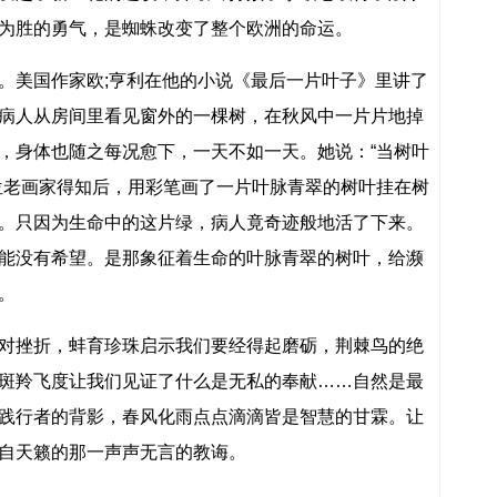
为胜的勇气，是蜘蛛改变了整个欧洲的命运。
。美国作家欧;亨利在他的小说《最后一片叶子》里讲了
病人从房间里看见窗外的一棵树，在秋风中一片片地掉
，身体也随之每况愈下，一天不如一天。她说：“当树叶
位老画家得知后，用彩笔画了一片叶脉青翠的树叶挂在树
。只因为生命中的这片绿，病人竟奇迹般地活了下来。
能没有希望。是那象征着生命的叶脉青翠的树叶，给濒
。
对挫折，蚌育珍珠启示我们要经得起磨砺，荆棘鸟的绝
斑羚飞度让我们见证了什么是无私的奉献……自然是最
践行者的背影，春风化雨点点滴滴皆是智慧的甘霖。让
自天籁的那一声声无言的教诲。