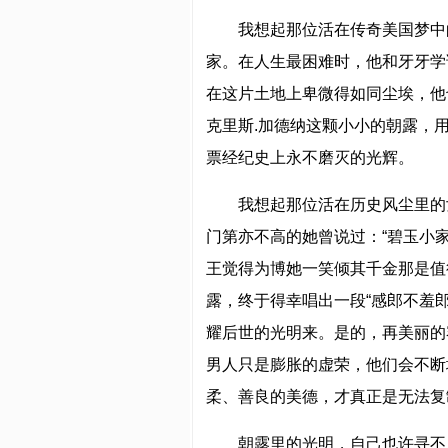
我想起那位活在传奇美国梦中
家。在人生最困难时，他和牙牙学
在这片土地上卑微得如同尘埃，他
克里斯.加德纳这颗小小的朝露，
票经纪史上永不磨灭的光辉。
我想起那位活在历史风尘里的
门第亦不高的她曾说过：“碧玉小
王觉得为博她一笑倾其千金那是值
露，终于得幸唱出一段“感郎不羞
耀后世的光明来。是的，再美丽的
男人只是膨胀的虚荣，他们会不断
柔、善良的美德，才真正是无法复
朝露里的光明，自己也许寻不