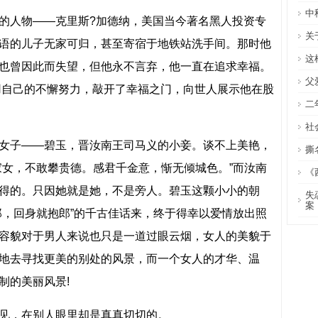
中
的人物——克里斯?加德纳，美国当今著名黑人投资专
关
语的儿子无家可归，甚至寄宿于地铁站洗手间。那时他
这
也曾因此而失望，但他永不言弃，他一直在追求幸福。
父
用自己的不懈努力，敲开了幸福之门，向世人展示他在股
二
社
女子——碧玉，晋汝南王司马义的小妾。谈不上美艳，
撕
家女，不敢攀贵德。感君千金意，惭无倾城色。”而汝南
《
得的。只因她就是她，不是旁人。碧玉这颗小小的朝
失
案
郎，回身就抱郎”的千古佳话来，终于得幸以爱情放出照
容貌对于男人来说也只是一道过眼云烟，女人的美貌于
地去寻找更美的别处的风景，而一个女人的才华、温
制的美丽风景!
见，在别人眼里却是真真切切的。