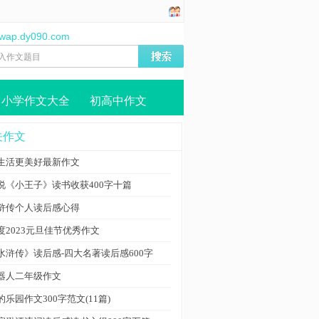
//wap.dy090.com
小学作文大全
初高中作文
关作文
生活更美好最新作文
说《小王子》读书收获400字十篇
浒传个人读后感心得
度2023元旦佳节优秀作文
水浒传》读后感-四大名著读后感600字
器人二年级作文
的乐园作文300字范文(11篇)