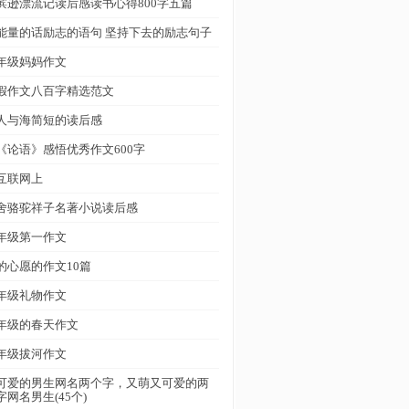
滨逊漂流记读后感读书心得800字五篇
能量的话励志的语句 坚持下去的励志句子
年级妈妈作文
假作文八百字精选范文
人与海简短的读后感
《论语》感悟优秀作文600字
互联网上
舍骆驼祥子名著小说读后感
年级第一作文
的心愿的作文10篇
年级礼物作文
年级的春天作文
年级拔河作文
可爱的男生网名两个字，又萌又可爱的两
字网名男生(45个)