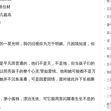
鲁
抓住材
正
几篇高
五
!
暑
老
读
的一星光明，我仍旧视你为万千明媚。只因我知道，你
在
老
是平凡而普通的，他们不是天，不是地，但当孩子们的
五
以照亮孩子的整个心灵;譬如爱情。他和她可能都不是万
我
她并不沉鱼落雁，可是因爱因情，愿对彼此许下长相厮
三
二
二
，渺小孤独，漂泊无依。可它圆周里闪耀着生生不息的
超
。
个