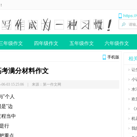
！
https:
三年级作文
四年级作文
五年级作文
六年级作文
手机版
相
高考满分材料作文
让
小
-06-03 15:25:06 | 来源：第一作文网
水
与"个人
欢
是"边
《
过程当中
机
是行
我
把重点