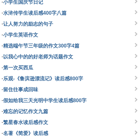
·
小学生国庆节日记
·
水浒传学生读后感400字八篇
·
让人努力的励志的句子
·
小学生英语作文
·
精选端午节三年级的作文300字4篇
·
以我心中的的好老师为话题作文
·
第一次买西瓜
·
乐观-《鲁滨逊漂流记》读后感800字
·
留住往事成回味
·
假如给我三天光明中学生读后感800字
·
难忘的记忆作文九篇
·
繁星春水读后感作文
·
名著《简爱》读后感