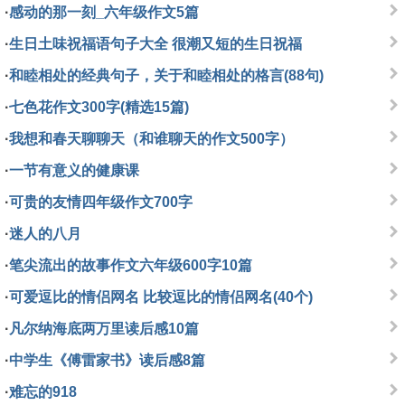
·
感动的那一刻_六年级作文5篇
·
生日土味祝福语句子大全 很潮又短的生日祝福
·
和睦相处的经典句子，关于和睦相处的格言(88句)
·
七色花作文300字(精选15篇)
·
我想和春天聊聊天（和谁聊天的作文500字）
·
一节有意义的健康课
·
可贵的友情四年级作文700字
·
迷人的八月
·
笔尖流出的故事作文六年级600字10篇
·
可爱逗比的情侣网名 比较逗比的情侣网名(40个)
·
凡尔纳海底两万里读后感10篇
·
中学生《傅雷家书》读后感8篇
·
难忘的918