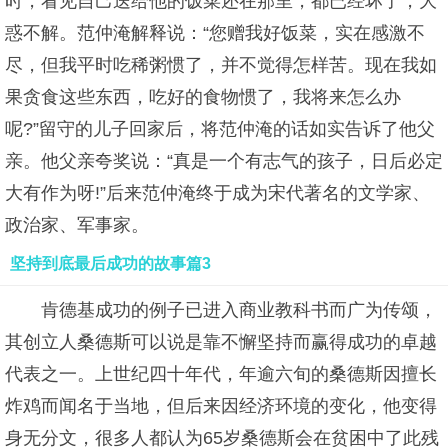
时，看见自己送给他的饭菜还在那里，都已经坏了，大
惑不解。范仲淹解释说：“您赠我好饭菜，实在感激不
尽，但我平时吃稀粥惯了，并不觉得怎样苦。现在我如
果贪食这些东西，吃好的食物惯了，我将来怎么办
呢?”留守的儿子回家后，将范仲淹的话如实告诉了他父
亲。他父亲夸奖说：“真是一个有志气的孩子，日后必定
大有作为呀!”后来范仲淹终于成为宋代著名的文学家、
政治家、军事家。
坚持到底最后成功的故事篇3
肯德基成功的例子已进入商业教科书而广为传颂，
其创立人桑德斯可以说是靠不懈坚持而赢得成功的卓越
代表之一。上世纪四十年代，年逾六旬的桑德斯因擅长
炸鸡而闻名于当地，但后来因经济环境的变化，他变得
身无分文，很多人都认为65岁桑德斯会在贫困中了此残