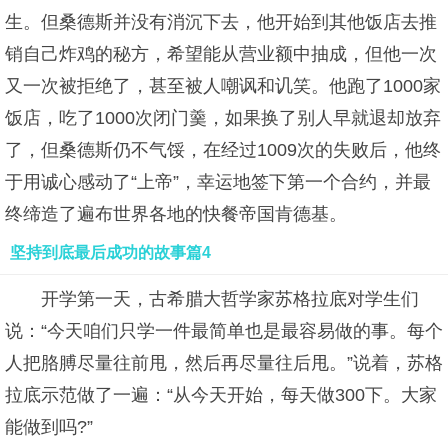
生。但桑德斯并没有消沉下去，他开始到其他饭店去推
销自己炸鸡的秘方，希望能从营业额中抽成，但他一次
又一次被拒绝了，甚至被人嘲讽和讥笑。他跑了1000家
饭店，吃了1000次闭门羹，如果换了别人早就退却放弃
了，但桑德斯仍不气馁，在经过1009次的失败后，他终
于用诚心感动了“上帝”，幸运地签下第一个合约，并最
终缔造了遍布世界各地的快餐帝国肯德基。
坚持到底最后成功的故事篇4
开学第一天，古希腊大哲学家苏格拉底对学生们
说：“今天咱们只学一件最简单也是最容易做的事。每个
人把胳膊尽量往前甩，然后再尽量往后甩。”说着，苏格
拉底示范做了一遍：“从今天开始，每天做300下。大家
能做到吗?”