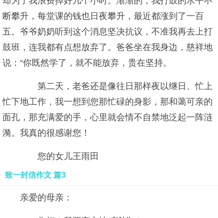
却为了我浪费掉好几个小时。渐渐的，我打鼓的水平不
断攀升，每堂课的钱也日夜攀升，最近都涨到了一百
五。爷爷奶奶听到这个消息坚决抗议，不准我再去上打
鼓班，连我都有点想放弃了。爸爸坐在我身边，慈祥地
说：“你既然学了，就不能放弃，贵在坚持。
第二天，老爸还是像往日那样夜以继日、忙上
忙下地工作，我一想到您那忙碌的身影，那和蔼可亲的
面孔，那充满爱的手，心里就会情不自禁地泛起一阵涟
漪。我真的很感谢您！
您的女儿王雨田
致一封信作文 篇3
亲爱的母亲：