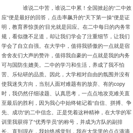
谁说二中苦，谁说二中累！全国掀起的“二中效
应”便是最好的回答，点击率飙升的“天下第一操”便是证
明，教育界惊羡的'目光就是回应。在二中每日的内务常
规，看似微不足道，却让我们学会了注重细节，让我们
学会了自立自强。在大学中，值得我骄傲的一点就是宿
舍舍友们大声的赞许，值得我自豪的一点就是我的内务
可与国防生媲美。二中的学习和生活，养成了我不怕
苦、乐钻研的品质。因此，大学相对自由的氛围并没有
使我迷失方向，当别人面对难题有的放弃、有的copy
时，我仍然仔细读题、认真思考，一点点地攻克难关直
至最后的胜利，因为我心中始终铭记着“自信、拼搏、争
先、成功”的二中信念。正是凭着这种精神，在大学的军
训里我获得了“优秀学员”的称号，并成为方队的副排
长。直到现在，我始终感觉到，我在大学里的点点滴滴