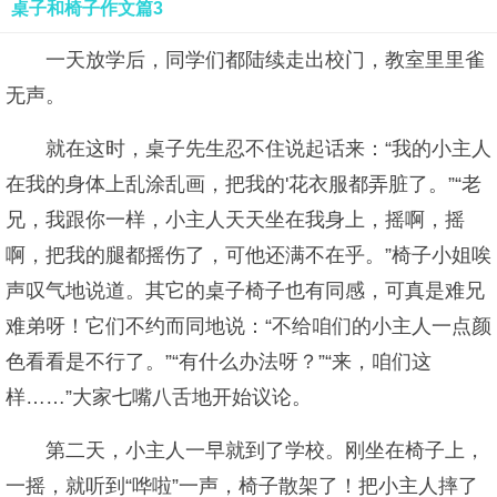
桌子和椅子作文篇3
一天放学后，同学们都陆续走出校门，教室里里雀
无声。
就在这时，桌子先生忍不住说起话来：“我的小主人
在我的身体上乱涂乱画，把我的'花衣服都弄脏了。”“老
兄，我跟你一样，小主人天天坐在我身上，摇啊，摇
啊，把我的腿都摇伤了，可他还满不在乎。”椅子小姐唉
声叹气地说道。其它的桌子椅子也有同感，可真是难兄
难弟呀！它们不约而同地说：“不给咱们的小主人一点颜
色看看是不行了。”“有什么办法呀？”“来，咱们这
样……”大家七嘴八舌地开始议论。
第二天，小主人一早就到了学校。刚坐在椅子上，
一摇，就听到“哗啦”一声，椅子散架了！把小主人摔了