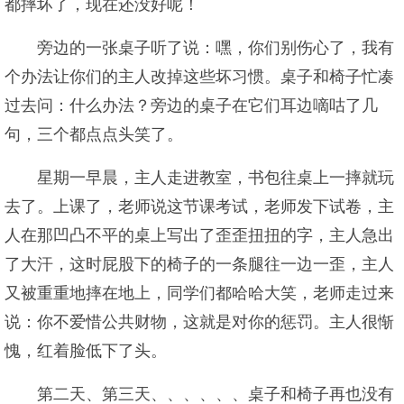
都摔坏了，现在还没好呢！
旁边的一张桌子听了说：嘿，你们别伤心了，我有
个办法让你们的主人改掉这些坏习惯。桌子和椅子忙凑
过去问：什么办法？旁边的桌子在它们耳边嘀咕了几
句，三个都点点头笑了。
星期一早晨，主人走进教室，书包往桌上一摔就玩
去了。上课了，老师说这节课考试，老师发下试卷，主
人在那凹凸不平的桌上写出了歪歪扭扭的字，主人急出
了大汗，这时屁股下的椅子的一条腿往一边一歪，主人
又被重重地摔在地上，同学们都哈哈大笑，老师走过来
说：你不爱惜公共财物，这就是对你的惩罚。主人很惭
愧，红着脸低下了头。
第二天、第三天、、、、、、桌子和椅子再也没有