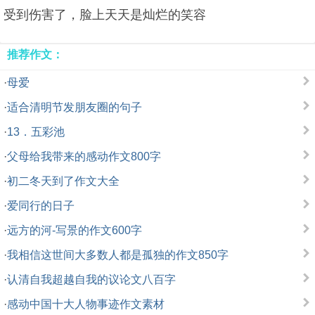
受到伤害了，脸上天天是灿烂的笑容
推荐作文：
·
母爱
·
适合清明节发朋友圈的句子
·
13．五彩池
·
父母给我带来的感动作文800字
·
初二冬天到了作文大全
·
爱同行的日子
·
远方的河-写景的作文600字
·
我相信这世间大多数人都是孤独的作文850字
·
认清自我超越自我的议论文八百字
·
感动中国十大人物事迹作文素材