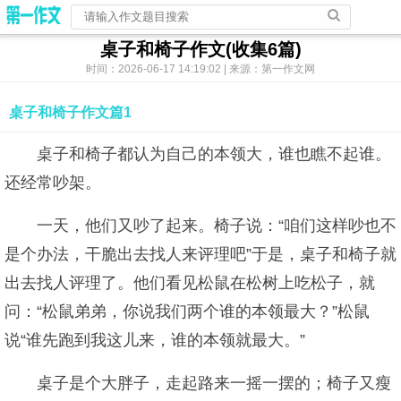
桌子和椅子作文(收集6篇)
时间：2026-06-17 14:19:02 | 来源：第一作文网
桌子和椅子作文篇1
桌子和椅子都认为自己的本领大，谁也瞧不起谁。
还经常吵架。
一天，他们又吵了起来。椅子说：“咱们这样吵也不
是个办法，干脆出去找人来评理吧”于是，桌子和椅子就
出去找人评理了。他们看见松鼠在松树上吃松子，就
问：“松鼠弟弟，你说我们两个谁的本领最大？”松鼠
说“谁先跑到我这儿来，谁的本领就最大。”
桌子是个大胖子，走起路来一摇一摆的；椅子又瘦