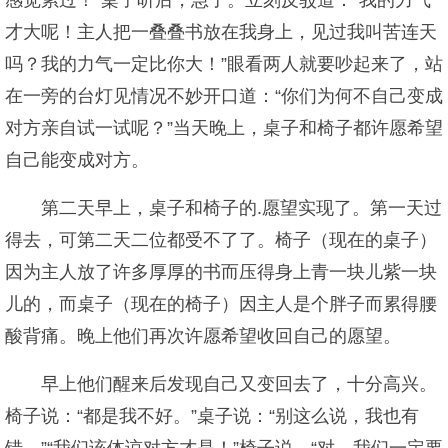
感觉累过！”桌子听后，急了。立刻反驳道：“我的力气
才大呢！主人把一叠叠书放在我身上，见过我叫苦连天
吗？我的力气一定比你大！”眼看两人就要吵起来了，站
在一旁的台灯见情况不妙开口道：“你们为何不自己变成
对方亲自试一试呢？”当天晚上，桌子和椅子都许愿希望
自己能变成对方。
第二天早上，桌子和椅子的.愿望实现了。第一天过
得去，可第二天二位都受不了了。椅子（现在的桌子）
因为主人放了许多厚厚的书而压得身上青一块儿紫一块
儿的，而桌子（现在的椅子）因主人是个胖子而累得腰
酸背痛。晚上他们再次许愿希望收回自己的愿望。
早上他们醒来后发现自己又变回去了，十分高兴。
椅子说：“都是我不好。”桌子说：“别这么说，我也有