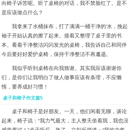
向椅子诉苦呢。听了桌椅的对话，我不禁脸红了。是不
是应该做点什么？
我拿来了水桶抹布，打了满满一桶干净的'水，挽起
袖子开始认真的擦了起来。接着又整理了桌子里的书
本。看着干净整洁闪闪发光的桌椅，我告诉自己和同伴
今后要好好爱护桌椅，保持干净整洁不再邋遢。
我似乎听到桌椅在向我致谢。其实我应该谢谢你
们，是你们让我明白了做人做事应该有条理，不应懒
惰，要养成好习惯！
桌子和椅子作文篇5
桌子和椅子是好朋友。一天，他们闲着无聊，谈论
起来，椅子说：“我力气最大，主人整天坐着我，我也没