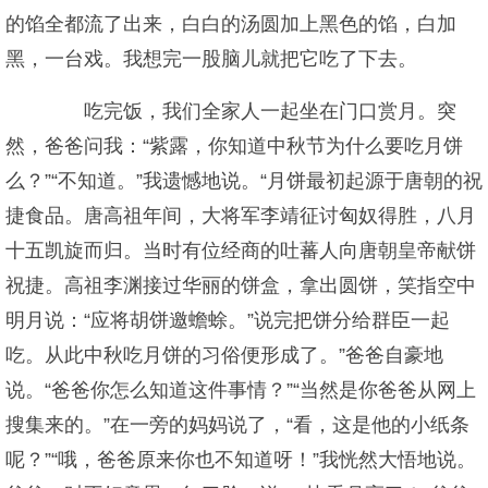
的馅全都流了出来，白白的汤圆加上黑色的馅，白加
黑，一台戏。我想完一股脑儿就把它吃了下去。
吃完饭，我们全家人一起坐在门口赏月。突
然，爸爸问我：“紫露，你知道中秋节为什么要吃月饼
么？”“不知道。”我遗憾地说。“月饼最初起源于唐朝的祝
捷食品。唐高祖年间，大将军李靖征讨匈奴得胜，八月
十五凯旋而归。当时有位经商的吐蕃人向唐朝皇帝献饼
祝捷。高祖李渊接过华丽的饼盒，拿出圆饼，笑指空中
明月说：“应将胡饼邀蟾蜍。”说完把饼分给群臣一起
吃。从此中秋吃月饼的习俗便形成了。”爸爸自豪地
说。“爸爸你怎么知道这件事情？”“当然是你爸爸从网上
搜集来的。”在一旁的妈妈说了，“看，这是他的小纸条
呢？”“哦，爸爸原来你也不知道呀！”我恍然大悟地说。