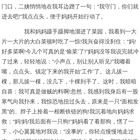
门口，二姨悄悄地在我耳边蹭了一句：“我守门，你们就
进去吧!”我点点头，便于妈妈开始行动了。
我和妈妈蹑手蹑脚地溜进了菜园，我看到一大
片一大片的大白菜顿时吃了一惊!我兴奋得没刹住：“妈!
好多菜啊!今儿个可真的是‘偷菜’了!”妈妈没等我说完就冲
了过来，轻轻地说：“小声点，别让别人听见!”我嘟着
嘴，点点头。镇定下来的我开始‘工作’了。这儿拔一
棵，那儿拔一棵，没几下，十棵到手了。这时，我暗暗
自喜：我可真是做贼的料啊!忽然，我感到我身后有一股
寒气向我扑来，我惊恐地扭过头去，原来是一只“面相发
黑”的、脖子上拴着一根断铁链的狗!我沉着地向妈妈求
救：“妈!妈!我后面有一只狗!”妈妈看了看那狗，愣了一
下，小心翼翼地对我说：“没事的'，你轻点慢慢地走过