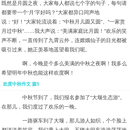
既然是月圆之夜，大家每人都说七个字的句子，每句请
都要带一个‘月’字好吗？”大家都异口同声地
说：“好！”大家轮流说着：“中秋月儿圆又圆”、“一家赏
月过中秋”……我大声说：“美满家庭比月圆！”欢乐的笑
声不断，一直传到了九霄云外，连嫦娥仙子的目光都被
吸引过来，她正羡慕地遥望着我们呢。
啊，今晚是个多么美满的中秋之夜啊！我多么
希望明年中秋也能这样欢度啊！
欢度中秋作文 篇5
中秋节到了，我们报名参加了“大堰生态游”。
在那儿，我们度过了欢乐的一晚。
一路驱车到了大堰，那儿游人如织，个个脸上