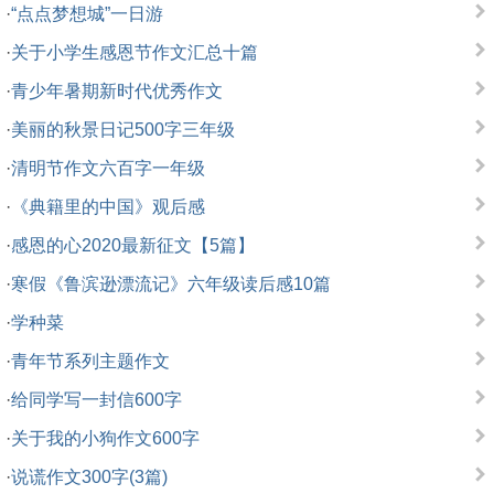
·
“点点梦想城”一日游
·
关于小学生感恩节作文汇总十篇
·
青少年暑期新时代优秀作文
·
美丽的秋景日记500字三年级
·
清明节作文六百字一年级
·
《典籍里的中国》观后感
·
感恩的心2020最新征文【5篇】
·
寒假《鲁滨逊漂流记》六年级读后感10篇
·
学种菜
·
青年节系列主题作文
·
给同学写一封信600字
·
关于我的小狗作文600字
·
说谎作文300字(3篇)