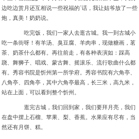
边吃边赏月还互相说一些祝福的`话，我让姑爷放了一些
炮，真美！奶奶说。
吃完饭，我们一家人去逛古城。我一到古城小
吃一条街呀！有羊汤、臭豆腐、羊肉串，现做糖画，茗
茶、奶茶什么都有。再往前走，有各种表演如：踩高
跷、舞狮子、唱戏、蒙古舞、摇滚乐、流行歌曲什么都
有。秀容书院是忻州第一所学府。秀容书院有六角亭、
八角亭、四角亭，其中六角亭最高，长三米，高九米，
站在上面，可以看到整个忻州。
逛完古城，我们回到家，我们要拜月亮，我们
在盘中摆上石榴、苹果、梨、香蕉。水果应有尽有，当
然还有月饼、糕。