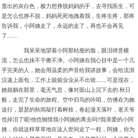
显出的灰白色，极力想挣脱妈妈的手，去寻找医生，可
是怎么也挣不脱，妈妈死死地拽着我，生疼生疼，那疼
告诉我，小阿姨走了，永远的走了，再也不会再见
了……
我呆呆地望着小阿那枯瘦的脸，眼泪肆意横
流，怎么也抹不干擦不净。小阿姨在我心目中是一个几
乎完美的人，她会用温柔的声音给我讲故事，会给流浪
汉递上面包，工作上兢兢业业从不出错……可是现在，
她就躺在那里，毫无气息，像对面山上沉下去的.秋日
般，走完了生命的旅程。空中归鸟的吟唱，仿佛在为她
送行，瑟瑟的秋雨敲打着树枝，卷起漫天落叶，老天爷
也掉泪了呢!他也惋惜我小阿姨的离去吗?我亲爱的小阿
姨，你就这样草草地在这人世间走了一程，阿姨，你为