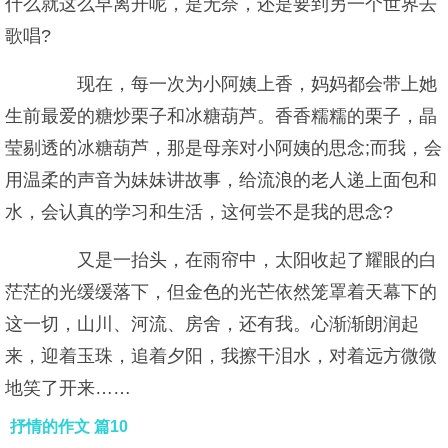
什么就这么早离开呢，是无奈，还是要到另一个世界去
歌唱?
现在，每一次为小阿姨上香，妈妈都会带上她
生前最爱的糖炒栗子和冰糖葫芦。香香糯糯的栗子，晶
莹剔透的冰糖葫芦，那是母亲对小阿姨的思念;而我，会
用温柔的声音为妹妹讲故事，给流浪的老人递上面包和
水，会认真的学习和生活，这何尝不是我的思念?
又是一抬头，在雨帘中，太阳收起了耀眼的白
茫茫的光缓缓落下，但金色的光芒依然笼罩着天幕下的
这一切，山川、河流、房舍，还有我。心渐渐朗润起
来，迎着玉珠，追着夕阳，我擦干泪水，对着远方微微
地笑了开来……
抒情的作文 篇10