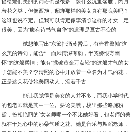
描绘她们美丽的词语倒是很多，像什么沉鱼落雁，闭月
羞花之类，但像西施，貂蝉那样的美女真有那么美吗？
这谁也说不定。但我可以肯定像李清照这样的才女一定
很美，因为“腹有诗书气自华”的道理是亘古不变的。
试想能写出“东篱把酒黄昏后，有暗香盈袖”这
么美的诗句，能含“一面风情深有韵，半笺娇恨寄幽
怀”的这般柔情；能有“揉破黄金万点轻”的这般才气的女
子怎能不美？李清照的心中开放着一朵名为才气的花，
正是这朵花使她美丽动人，流若千古。
能让我觉得是美女的人并不多，而我小学时代
的包老师就是其中一位。要论美貌，校里那些略施粉
黛，扮相艳丽的`女老师哪一个不比她好看，包老师的美
就在于她心中的那朵气质之花。她是音乐与舞蹈老师，