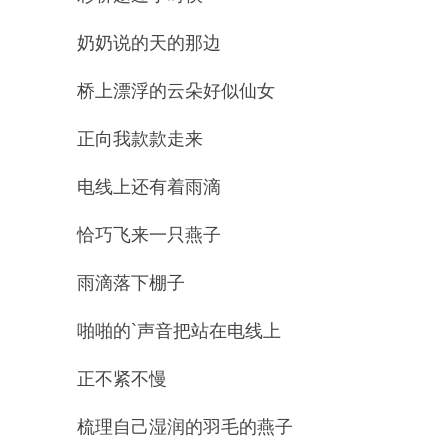
奶奶说的天的那边
桥上漂浮的云朵好似仙女
正向我款款走来
电线上还有着雨滴
恰巧飞来一只燕子
雨滴落下棚子
啪啪的`声音把站在电线上
正不紧不慢
梳理自己湿润的羽毛的燕子