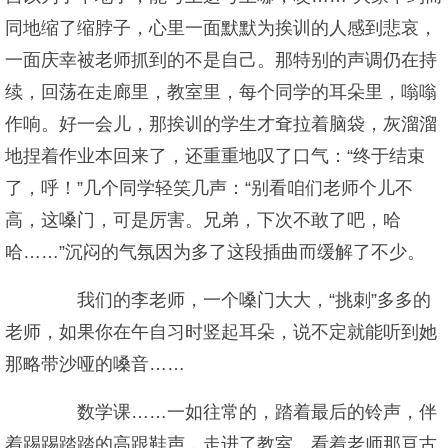
同地缩了缩脖子，心里一面默默为挨训的人感到悲哀，
一面庆幸被老师抓到的不是自己。那特别的声调仍在持
续，回荡在走廊里，教室里，每个同学的耳朵里，嗡嗡
作响。好一会儿，那挨训的学生才耷拉着脑袋，灰溜溜
地捏着作业本回来了，还重重地叹了口气：“终于结束
了，呼！”几个同学轻笑几声：“别看咱们老师个儿不
高，这嗓门，可是厉害。兄弟，下次不敢了吧，哈
哈……”沉闷的气氛因为多了这段插曲而缓解了不少。
我们的李老师，一个嗓门大大，“挑刺”多多的
老师，如果你在午自习时竖起耳朵，说不定就能听到她
那略带沙哑的嗓音……
数学课……一如往常的，踏着最后的铃声，伴
着踢踢踏踏的高跟鞋声，走进了教室。看着老师那亘古