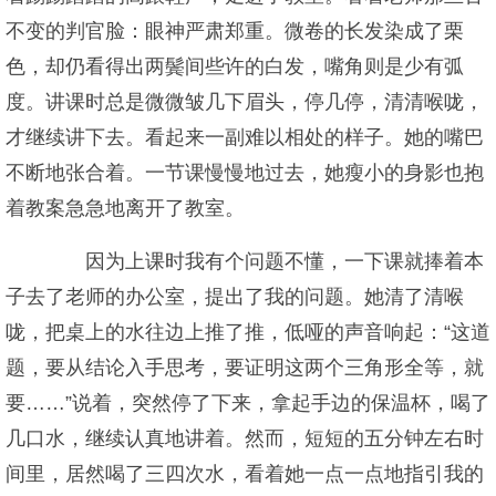
不变的判官脸：眼神严肃郑重。微卷的长发染成了栗
色，却仍看得出两鬓间些许的白发，嘴角则是少有弧
度。讲课时总是微微皱几下眉头，停几停，清清喉咙，
才继续讲下去。看起来一副难以相处的样子。她的嘴巴
不断地张合着。一节课慢慢地过去，她瘦小的身影也抱
着教案急急地离开了教室。
因为上课时我有个问题不懂，一下课就捧着本
子去了老师的办公室，提出了我的问题。她清了清喉
咙，把桌上的水往边上推了推，低哑的声音响起：“这道
题，要从结论入手思考，要证明这两个三角形全等，就
要……”说着，突然停了下来，拿起手边的保温杯，喝了
几口水，继续认真地讲着。然而，短短的五分钟左右时
间里，居然喝了三四次水，看着她一点一点地指引我的