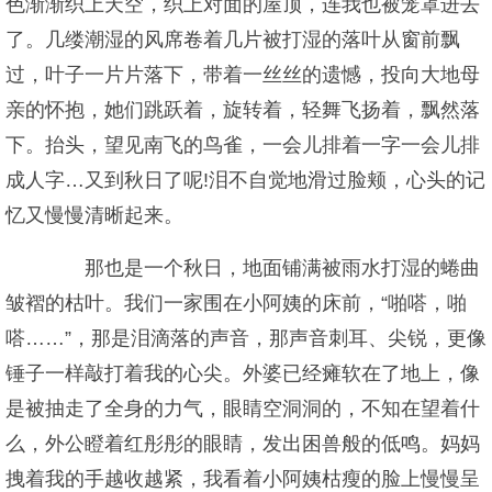
色渐渐织上天空，织上对面的屋顶，连我也被笼罩进去
了。几缕潮湿的风席卷着几片被打湿的落叶从窗前飘
过，叶子一片片落下，带着一丝丝的遗憾，投向大地母
亲的怀抱，她们跳跃着，旋转着，轻舞飞扬着，飘然落
下。抬头，望见南飞的鸟雀，一会儿排着一字一会儿排
成人字…又到秋日了呢!泪不自觉地滑过脸颊，心头的记
忆又慢慢清晰起来。
那也是一个秋日，地面铺满被雨水打湿的蜷曲
皱褶的枯叶。我们一家围在小阿姨的床前，“啪嗒，啪
嗒……”，那是泪滴落的声音，那声音刺耳、尖锐，更像
锤子一样敲打着我的心尖。外婆已经瘫软在了地上，像
是被抽走了全身的力气，眼睛空洞洞的，不知在望着什
么，外公瞪着红彤彤的眼睛，发出困兽般的低鸣。妈妈
拽着我的手越收越紧，我看着小阿姨枯瘦的脸上慢慢呈