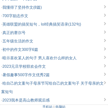
·
我懂得了坚持作文(8篇)
·
700字励志作文
·
英雄联盟的搞笑短句，lol经典搞笑语录(132句)
·
真正的赛尔号
·
五年级生活的作文
·
初中的作文300字6篇
·
暗示喜欢某人的句子 男人喜欢什么样的女人
·
2023元旦学校联欢会作文
·
暑假趣事500字作文优秀2篇
·
给自己的文案句子母亲节写给自己的文案句子 关于母亲的文
案短句
·
2023我本是高山教师观后感
手机站
|
电脑站