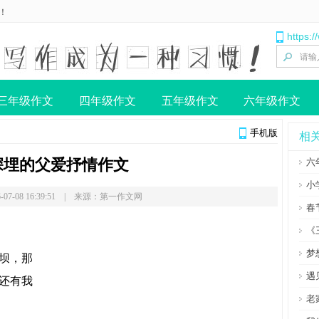
！
https:
三年级作文
四年级作文
五年级作文
六年级作文
手机版
相
深埋的父爱抒情作文
六
小
-07-08 16:39:51 | 来源：第一作文网
春
《
梦
坝，那
遇
还有我
老