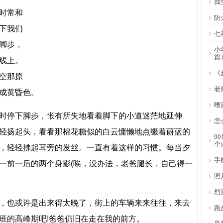
我
时常和
防
下我们
七
脚步，
小
篇
线上。
《
空那原
老
成黄昏色。
嗜
停下脚步，怅有所失地看着脚下的小道迷茫地延伸
怎
轻扬起头，看看那棉花糖似的白云慵懒地点缀着蔚蓝的
9
个)
，轻轻拂起耳旁的发丝。一直有着这样的习惯。每当夕
手
一前一后的两个身影(唉，没办法，老爸腿长，自己得一
照
烈
也或许是出来得太晚了，街上的车辆来来往往，来去
跑
班的高峰期吧!爸爸仍旧在走在我的前方。