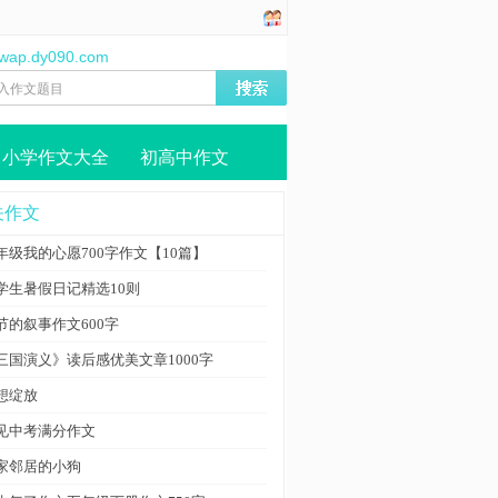
//wap.dy090.com
小学作文大全
初高中作文
关作文
年级我的心愿700字作文【10篇】
学生暑假日记精选10则
节的叙事作文600字
三国演义》读后感优美文章1000字
想绽放
见中考满分作文
家邻居的小狗