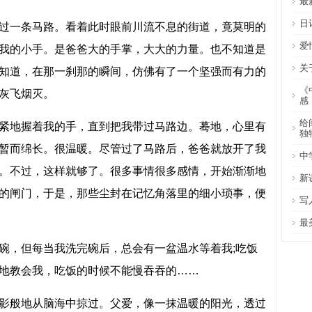
最
日
一条马路。看着此时眼前川流不息的街道，竟莫明的
爱
我的小手。是爸爸大的手掌，大大的力量。也不知道是
关
知道，在那一刹那的瞬间，仿佛有了一个坚强而有力的
《
灰飞烟灭。
感
给
地握着我的手，直到把我带过马路边。蓦地，心里有
独
暂而绵长。很温暖。尽管过了马路后，爸爸就放开了我
中
。不过，这样就够了。很多事情很多感情，开始渐渐地
新
的闸门，于是，那些尘封在记忆角落里的细小琐事，便
写
最
，但每当我洗完碗后，总会有一盆温水等着我;吃饭
地教会我，吃饭的时候不能慢吞吞的……
般地从脑海中掠过。父爱，像一抹温暖的阳光，透过