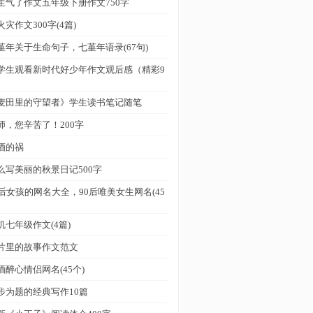
生气了作文五年级下册作文750字
火灾作文300字(4篇)
堇年关于生命句子，七堇年语录(67句)
学生观看新时代好少年作文观后感（精彩9
）
麦田里的守望者》学生读书笔记随笔
师，您辛苦了！200字
酒的祸
么写美丽的秋景日记500字
0后女孩的网名大全，90后唯美女生网名(45
机七年级作文(4篇)
片里的故事作文范文
酒醉心情侣网名(45个)
步为题的经典写作10篇