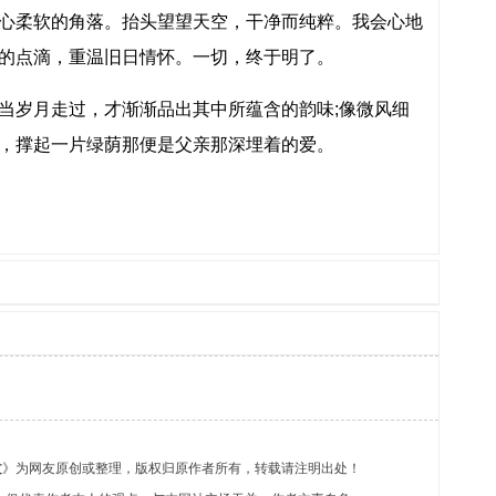
心柔软的角落。抬头望望天空，干净而纯粹。我会心地
的点滴，重温旧日情怀。一切，终于明了。
岁月走过，才渐渐品出其中所蕴含的韵味;像微风细
，撑起一片绿荫那便是父亲那深埋着的爱。
文
》为网友原创或整理，版权归原作者所有，转载请注明出处！