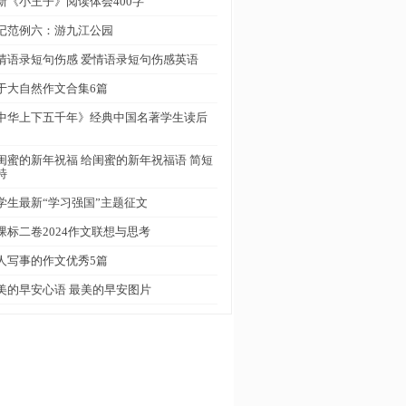
新《小王子》阅读体会400字
记范例六：游九江公园
情语录短句伤感 爱情语录短句伤感英语
于大自然作文合集6篇
中华上下五千年》经典中国名著学生读后
闺蜜的新年祝福 给闺蜜的新年祝福语 简短
特
学生最新“学习强国”主题征文
课标二卷2024作文联想与思考
人写事的作文优秀5篇
美的早安心语 最美的早安图片