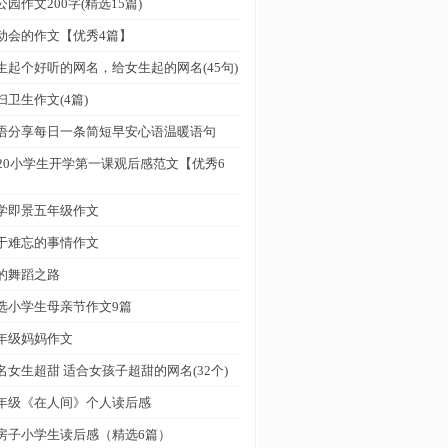
公园作文200字(精选15篇)
动会的作文【优秀4篇】
生起个好听的网名，给女生起的网名(45句)
扫卫生作文(4篇)
语分享每日一条简短早安心语温暖语句
020小学生开学第一课观后感范文【优秀6
】
学即景五年级作文
于难忘的事情作文
的舞蹈之路
选小学生母亲节作文9篇
年级妈妈作文
名女生超甜 适合女孩子超甜的网名(32个)
年级《在人间》个人读后感
房子小学生读后感（精选6篇）