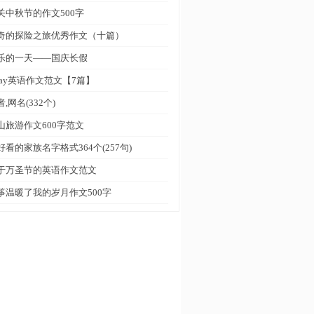
关中秋节的作文500字
奇的探险之旅优秀作文（十篇）
乐的一天——国庆长假
 day英语作文范文【7篇】
,网名(332个)
山旅游作文600字范文
好看的家族名字格式364个(257句)
于万圣节的英语作文范文
筝温暖了我的岁月作文500字