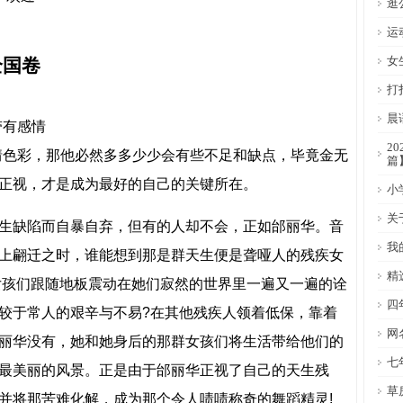
逛
运
女
全国卷
打
晨
带有感情
2
情色彩，那他必然多多少少会有些不足和缺点，毕竟金无
篇
正视，才是成为最好的自己的关键所在。
小
关
生缺陷而自暴自弃，但有的人却不会，正如邰丽华。音
我
上翩迁之时，谁能想到那是群天生便是聋哑人的残疾女
精
女孩们跟随地板震动在她们寂然的世界里一遍又一遍的诠
四
较于常人的艰辛与不易?在其他残疾人领着低保，靠着
网
丽华没有，她和她身后的那群女孩们将生活带给他们的
七
最美丽的风景。正是由于邰丽华正视了自己的天生残
草
并将那苦难化解，成为那个令人啧啧称奇的舞蹈精灵!