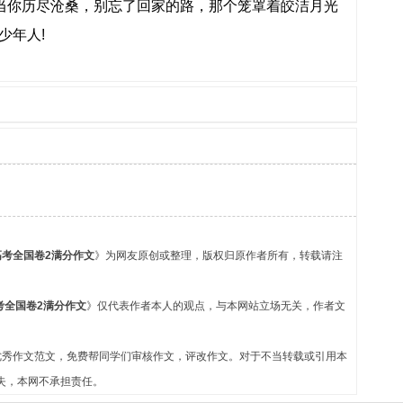
”当你历尽沧桑，别忘了回家的路，那个笼罩着皎洁月光
少年人!
考全国卷2满分作文
》为网友原创或整理，版权归原作者所有，转载请注
考全国卷2满分作文
》仅代表作者本人的观点，与本网站立场无关，作者文
优秀作文范文，免费帮同学们审核作文，评改作文。对于不当转载或引用本
失，本网不承担责任。