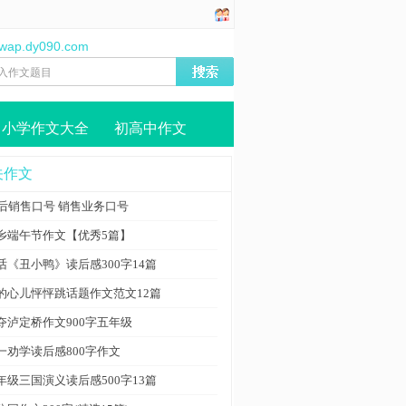
//wap.dy090.com
小学作文大全
初高中作文
关作文
0后销售口号 销售业务口号
乡端午节作文【优秀5篇】
话《丑小鸭》读后感300字14篇
的心儿怦怦跳话题作文范文12篇
夺泸定桥作文900字五年级
一劝学读后感800字作文
年级三国演义读后感500字13篇