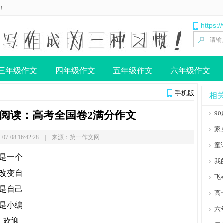
！
https:
三年级作文
四年级作文
五年级作文
六年级作文
手机版
相
阅读：高考全国卷2满分作文
9
家
-07-08 16:42:28 | 来源：第一作文网
童
是一个
我
改变自
飞
是自己
高
是小编
六
，欢迎