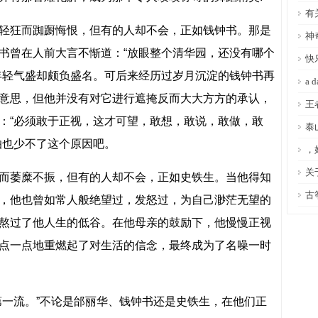
有
轻狂而踟蹰悔恨，但有的人却不会，正如钱钟书。那是
神
书曾在人前大言不惭道：“放眼整个清华园，还没有哪个
快
年轻气盛却颇负盛名。可后来经历过岁月沉淀的钱钟书再
a
意思，但他并没有对它进行遮掩反而大大方方的承认，
王者
：“必须敢于正视，这才可望，敢想，敢说，敢做，敢
泰
怕也少不了这个原因吧。
，
关
而萎糜不振，但有的人却不会，正如史铁生。当他得知
古
，他也曾如常人般绝望过，发怒过，为自己渺茫无望的
熬过了他人生的低谷。在他母亲的鼓励下，他慢慢正视
点一点地重燃起了对生活的信念，最终成为了名噪一时
第一流。”不论是邰丽华、钱钟书还是史铁生，在他们正