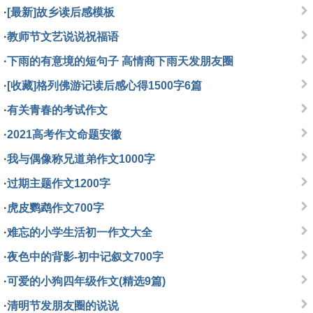
·
[最新]故乡读后感模板
·
教师节文艺说说祝福语
·
下雨的有意境的短句子 高情商下雨天发朋友圈
·
[收藏]格列佛游记读后感心得1500字6篇
·
有关青春的考试作文
·
2021高考作文命题安徽
·
我与偶像称兄道弟作文1000字
·
过期主题作文1200字
·
虎皮鹦鹉作文700字
·
难忘的小学生活初一作文大全
·
夜色中的背影-初中记叙文700字
·
可爱的小狗四年级作文(精选9篇)
·
清明节发朋友圈的说说