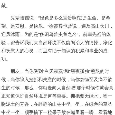
献。
先辈陆蠡说：“绿色是多么宝贵啊!它是生命、是希
望、是安慰、是快乐。”徐霞客也曾说，遍及高山大川，
迎风沐雨，为的是“多识鸟兽虫鱼之名”。前辈先哲的体
验，都告诉我们大自然环境不仅能陶冶人的情操，净化
和抚慰人的心灵，而且有助于知识的积累和事业的成
功。
朋友，当你受到“白天寂寞”和“黑夜孤独”煎熬的时
候，当你陷入挫折和失意的时候，当你烦恼至及痛不欲
生的时候，那么，你就走向大自然吧!那个时候你就会真
正知道保护自然环境是何等重要。拥抱蓝天绿水，吻一
吻泥土的芳香，在静静的山林中坐一坐，在绿色的草丛
中坐一坐，顺手摘下一粒果子放在嘴里嚼一嚼，看看地