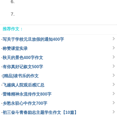
6.
7.
推荐作文：
·
写关于学校元旦放假的通知400字
·
称赞课堂实录
·
秋天的景色400字作文
·
有你真好记叙文500字
·
[精品]读书乐的作文
·
飞越疯人院观后感汇总
·
雷锋精神永流传作文800字
·
乡愁永驻心中作文700字
·
初三奋斗青春励志主题学生作文【10篇】