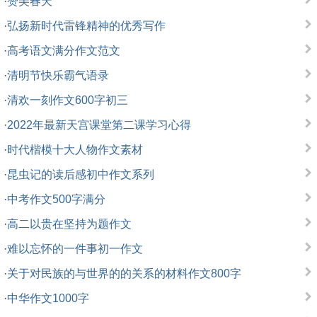
·
赞美春天
·
弘扬新时代雷锋精神的优秀写作
·
高考语文满分作文范文
·
清明节快乐霸气语录
·
清欢一刻作文600字初三
·
2022年最新天宫课堂第二课学习心得
·
时代楷模十大人物作文素材
·
昆虫记的读后感初中作文系列
·
中考作文500字满分
·
高二以贵在坚持为题作文
·
难以忘怀的一件事初一作文
·
关于对民族的与世界的的关系的材料作文800字
·
中华作文1000字