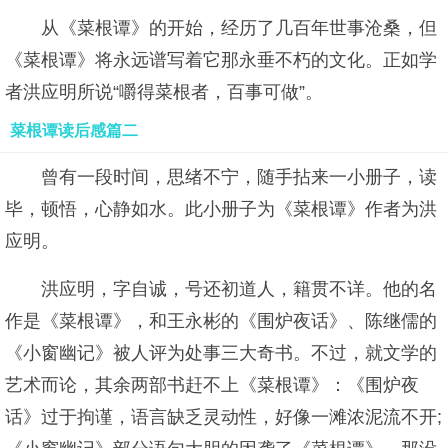
从《菜根谭》的开始，经历了几百年世事沧桑，但
《菜根谭》将永远谱写着它那永垂不朽的文化。正如学
者洪应明所说“嚼得菜根者，百事可做”。
菜根谭读后感篇二
曾有一段时间，思绪不宁，随手拈来一小册子，读
毕，顿悟，心静如水。此小册子为《菜根谭》作者为洪
应明。
洪应明，字自诚，号还初道人，籍贯不详。他的名
作是《菜根谭》，和王永彬的《围炉夜话》、陈继儒的
《小窗幽记》被人评为处事三大奇书。不过，就文学的
艺术而论，其余两部书赶不上《菜根谭》：《围炉夜
话》过于拘谨，语言缺乏灵动性，好像一滩浓泥流不开;