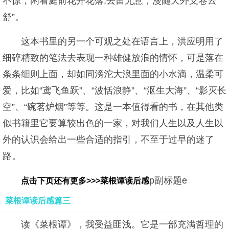
不惊，闲看庭前花开花落;去留无意，漫随天外支卷云
舒”。
这本书里的另一个可观之处在语言上，洪应明用了
细碎精致的笔法去表现一种雄健放浪的情怀，可是落在
条条细则上面，却如同滂沱大浪里面的小水滴，温柔可
爱，比如“鸢飞鱼跃”、“波恬浪静”、“沤生大海”、“影灭长
空”、“碗茗炉烟”等等。这是一本值得看的书，在其他类
似书籍里它要算较出色的一家，对我们人生以及人生以
外的认识会给出一些合适的指引，不至于过早的迷了
路。
p副标题e
点击下页还有更多>>>菜根谭读后感
菜根谭读后感篇三
读《菜根谭》，我受益匪浅。它是一部充满哲理的