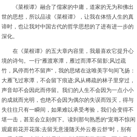
《菜根谭》融合了儒家的中庸，道家的无为和佛出
世的思想，所以品读《菜根谭》，让我在体悟人生的真
谛时，也让我对中国古代的哲学思想的了进有进一步的
深化。
在《菜根谭》的五大章内容里，我最喜欢它提升心
境的诗句。一行“雁渡寒潭，雁过而潭不留影;风过疏
竹，风停而竹不留声”，我的思绪在这唯美字句间飞扬：
大雁飞过寒潭，不会留下痕迹;风从稀疏的林子里穿过，
声音却不会因此而停留。我们的人生不会因为一点小小
的成就而光明，也绝不会因为偶尔的失误而毁灭，得与
失往往只有一瞬间，如果难以承受考验，我们会变得不
堪一击，甚至会立刻倒下。读到那句熟悉的“宠辱不惊闲
观庭前花开花落;去留无意漫随天外云卷云舒”时，别有