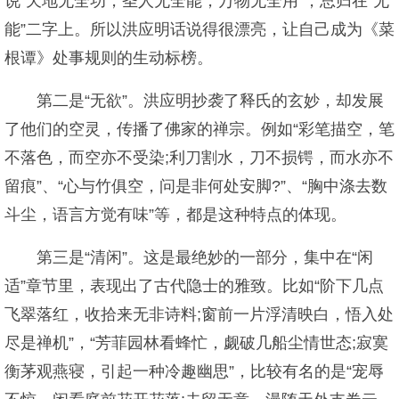
说“天地无全功，圣人无全能，万物无全用”，总归在“无
能”二字上。所以洪应明话说得很漂亮，让自己成为《菜
根谭》处事规则的生动标榜。
第二是“无欲”。洪应明抄袭了释氏的玄妙，却发展
了他们的空灵，传播了佛家的禅宗。例如“彩笔描空，笔
不落色，而空亦不受染;利刀割水，刀不损锷，而水亦不
留痕”、“心与竹俱空，问是非何处安脚?”、“胸中涤去数
斗尘，语言方觉有味”等，都是这种特点的体现。
第三是“清闲”。这是最绝妙的一部分，集中在“闲
适”章节里，表现出了古代隐士的雅致。比如“阶下几点
飞翠落红，收拾来无非诗料;窗前一片浮清映白，悟入处
尽是禅机”，“芳菲园林看蜂忙，觑破几船尘情世态;寂寞
衡茅观燕寝，引起一种冷趣幽思”，比较有名的是“宠辱