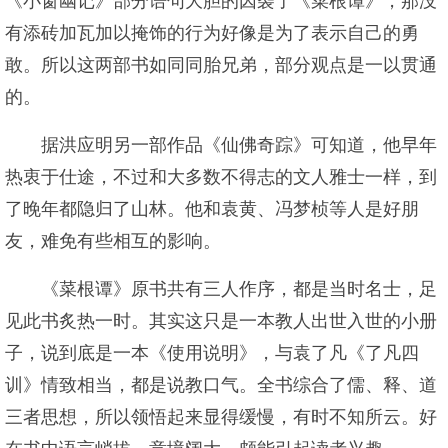
《小窗幽记》部分语句大胆的因袭了《菜根谭》，那没
有添砖加瓦加以掩饰的行为好像是为了表示自己的勇
敢。所以这两部书如同同胎兄弟，部分观点是一以贯通
的。
据洪应明另一部作品《仙佛奇踪》可知道，他早年
热衷于仕途，不过和大多数不得志的文人雅士一样，到
了晚年都隐归了山林。他和袁黄、冯梦桢等人是好朋
友，难免有些相互的影响。
《菜根谭》原书共有三人作序，都是当时名士，足
见此书炙热一时。其实这只是一本教人出世入世的小册
子，说到底是一本《使用说明》，与袁了凡《了凡四
训》情致相当，都是说教口气。全书综合了儒、释、道
三者思想，所以领悟起来显得缓慢，有时不知所云。好