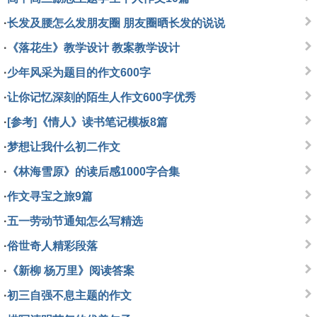
·
长发及腰怎么发朋友圈 朋友圈晒长发的说说
·
《落花生》教学设计 教案教学设计
·
少年风采为题目的作文600字
·
让你记忆深刻的陌生人作文600字优秀
·
[参考]《情人》读书笔记模板8篇
·
梦想让我什么初二作文
·
《林海雪原》的读后感1000字合集
·
作文寻宝之旅9篇
·
五一劳动节通知怎么写精选
·
俗世奇人精彩段落
·
《新柳 杨万里》阅读答案
·
初三自强不息主题的作文