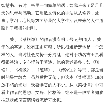
智慧书。有时，书里一句简单的话，给我带来了足足几
天的思考与感动。它用散文诗化的手法从从修养，处
事，学习，心境等方面给我的大学生活及未来的人生道
路作了积极的指引。
关于《菜根谭》的作者洪应明，号‘还初道人’。关
于他的事迹，没有正史可稽，所以很难断定他是一个怎
样的人。当时社会局势十分混乱，他对于功名吉田贵看
得很淡泊，专心埋首于著述。他的著述很多，如《联
瑾》、《樵谈》、《笔畴》、《传家宝》等书，都是当
时的警世教言，虽然后世无传，但这本《菜根谭》却散
放不朽的光明，欢喜读它的人不少。从《菜根谭》中可
看出作者的思想、文辞、性格等，绝不是一般学者如胶
柱鼓瑟或侈言清谈者流所可比拟。