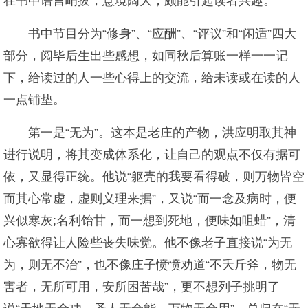
在书中语言峭拔，意境阔大，颇能引起读者兴趣。
书中节目分为“修身”、“应酬”、“评议”和“闲适”四大
部分，阅毕后生出些感想，如同秋后算账一样一一记
下，给读过的人一些心得上的交流，给未读或在读的人
一点铺垫。
第一是“无为”。这本是老庄的产物，洪应明取其神
进行说明，将其变成体系化，让自己的观点不仅有据可
依，又显得正统。他说“躯壳的我要看得破，则万物皆空
而其心常虚，虚则义理来据”，又说“而一念及病时，便
兴似寒灰;名利饴甘，而一想到死地，便味如咀蜡”，清
心寡欲得让人险些丧失味觉。他不像老子直接说“为无
为，则无不治”，也不像庄子愤愤劝道“不夭斤斧，物无
害者，无所可用，安所困苦哉”，更不想列子挑明了