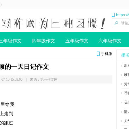
！
https:
三年级作文
四年级作文
五年级作文
六年级作文
手机版
相
假的一天日记作文
那
难
-07-10 15:59:06 | 来源：第一作文网
劳
呼
我
场里给我
情
上走到
关
的跑过