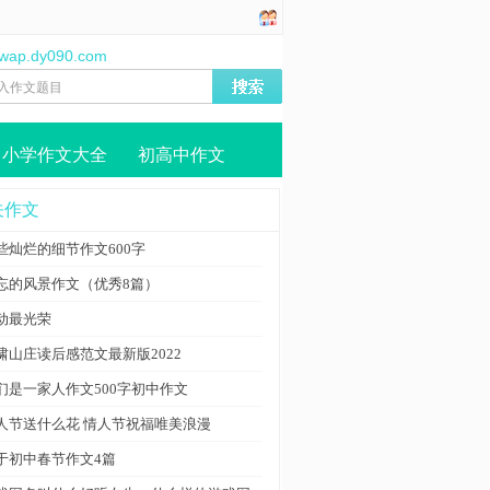
//wap.dy090.com
小学作文大全
初高中作文
关作文
些灿烂的细节作文600字
忘的风景作文（优秀8篇）
动最光荣
啸山庄读后感范文最新版2022
们是一家人作文500字初中作文
人节送什么花 情人节祝福唯美浪漫
于初中春节作文4篇