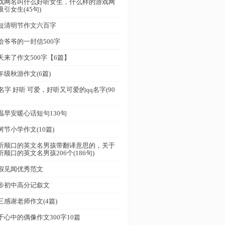
戏网名叫什么好听女生，什么样的游戏网
吸引女生(45句)
短清明节作文六百字
给爷爷的一封信500字
天来了作文500字【6篇】
年级秋游作文(6篇)
q名字 好听 可爱，好听又可爱的qq名字(90
温早安暖心话短句130句
树节小学作文(10篇)
听顺口的英文名男孩带翻译意思的，关于
听顺口的英文名男孩206个(186句)
假见闻优秀范文
步初中高分记叙文
三感谢老师作文(4篇)
于心中的偶像作文300字10篇