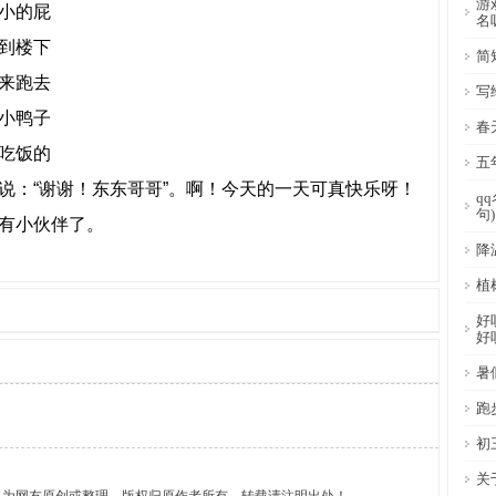
游
小的屁
名
到楼下
简
来跑去
写
小鸭子
春
吃饭的
五
说：“谢谢！东东哥哥”。啊！今天的一天可真快乐呀！
q
句)
有小伙伴了。
降
植
好
好
暑
跑
初
关