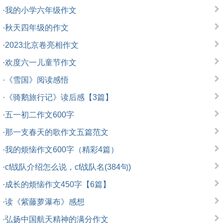
·
我的小学六年级作文
·
秋天四年级的作文
·
2023北京卷亮相作文
·
欢度六一儿童节作文
·
《雪国》阅读感悟
·
《骑鹅旅行记》读后感【3篇】
·
五一初二作文600字
·
那一支春天的歌作文五篇范文
·
我的烦恼作文600字（精彩4篇）
·
cf战队介绍怎么说，cf战队名(384句)
·
成长的烦恼作文450字【6篇】
·
读《紫藤萝瀑布》感想
·
弘扬中国航天精神的满分作文