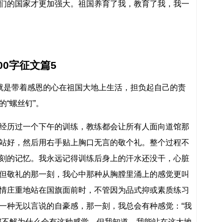
们的国家才更加强大。祖国养育了我，教育了我，我一
0字征文篇5
就是带着感恩的心在祖国大地上生活，担负起自己的责
“螺丝钉”。
经历过一个下午的训练，教练都会让所有人面向道馆那
站好，然后用右手贴上胸口无言的敬个礼。整个过程不
刻的记忆。我永远记得训练后身上的汗水还没干，心脏
但敬礼的那一刻，我心中那种从胸膛里涌上的感觉更叫
情庄重地站在国旗面前时，不管因为品式抑或素质练习
一种无以言说的自豪感，那一刻，我总会有种感觉：“我
都不解为什么会有这种感觉。但我知道，我能站在这大地