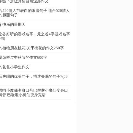
年级下册让真情自然流露作文
合520情人节表白的浪漫句子 适合520情人
的超甜句子
个快乐的星期天
之谷好听的游戏名字，龙之谷4字游戏名字
2句)
的植物朋友桃花-关于桃花的作文250字
是怎样过中秋节的作文600字
的爸爸小学生作文
写失眠的优美句子，描述失眠的句子7(59
啦啦小魔仙变身口号巴啦啦小魔仙变身口
抖音 巴啦啦小魔仙变身咒语