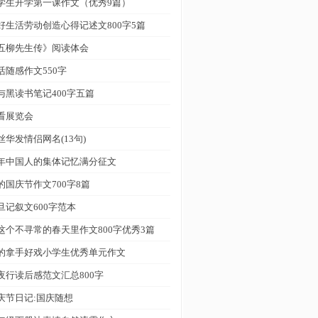
学生开学第一课作文（优秀9篇）
好生活劳动创造心得记述文800字5篇
五柳先生传》阅读体会
活随感作文550字
与黑读书笔记400字五篇
看展览会
丝华发情侣网名(13句)
年中国人的集体记忆满分征文
的国庆节作文700字8篇
旦记叙文600字范本
这个不寻常的春天里作文800字优秀3篇
的拿手好戏小学生优秀单元作文
夜行读后感范文汇总800字
庆节日记:国庆随想