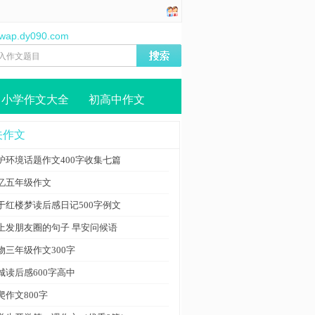
//wap.dy090.com
小学作文大全
初高中作文
关作文
护环境话题作文400字收集七篇
忆五年级作文
于红楼梦读后感日记500字例文
上发朋友圈的句子 早安问候语
物三年级作文300字
城读后感600字高中
爬作文800字