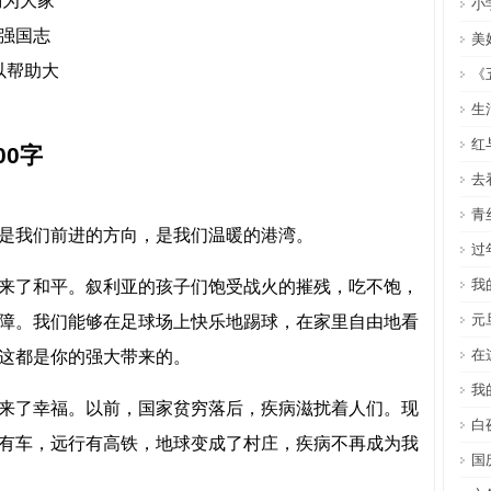
编为大家
小
强国志
美
可以帮助大
《
生
红
00字
去
青
是我们前进的方向，是我们温暖的港湾。
过
我
来了和平。叙利亚的孩子们饱受战火的摧残，吃不饱，
元
障。我们能够在足球场上快乐地踢球，在家里自由地看
在
这都是你的强大带来的。
我
来了幸福。以前，国家贫穷落后，疾病滋扰着人们。现
白
有车，远行有高铁，地球变成了村庄，疾病不再成为我
国