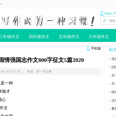
！
https:
三年级作文
四年级作文
五年级作文
六年级作文
手机版
相
情强国志作文800字征文5篇2020
保
回
-01-14 13:22:26 | 来源：第一作文网
关
,是一种
早
样做才
植
我心
边
作文
攀