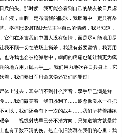
日兵的头。那时侯，我可能会看到自己的战友被日兵虐
出血液，血腥一定布满我的眼球，我脑海中一定只有杀
。疼痛!愤怒!狂乱!无法主宰自己的情绪，我只知道，
，它们在杀害我们中国人没有留情，而是尽可能地用尽
让我不顾一切在战场上撕杀，我没有必要留情，我要用
。也许我也会被枪弹射中，瞬间的疼痛也能让我更为疯
兵的地方用力抛去手__。我们用力地砍在日兵身上，它
砍着，我们要日军用命来偿还它们的罪过!
尸体上过去，耳朵听不到什么声音，双手早已满是鲜
慢……我们微笑着，我们胜利了……疲惫像潮水一样把
不可以，我们还会有下一次的战斗……我们坚持着继续
艰辛……视线射线早已分不清方向，只知道前方就是前
上也有了数不清的伤。热血依旧澎湃在我们的心里：我