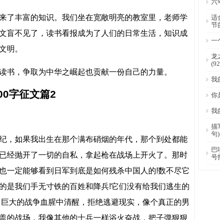
六
来了丰富的知识。我们坐在宽敞明亮的教室里，老师学
适
节
文盲不见了，读书看报成为了人们的日常生活，知识成
一
文明。
龙
(9
读书，争取为中华之崛起也贡献一份自己的力量。
我
0字征文篇2
你
我
描
句)
纪，如果我出生在那个满布硝烟的年代，那个到处都能
巴
已经抛开了一切的自私，拿起枪在战场上开火了。那时
号
也一定能够看到日军到底是如何残杀中国人的!数不尽它
的是我们手无寸铁的百姓和降兵!它们没有给我们逃生的
了巨大的战争血腥中清醒，拒绝逃避现实，像个真正的男
盖的战场，我像其他的士兵一样浴火奋战，把子弹狠狠