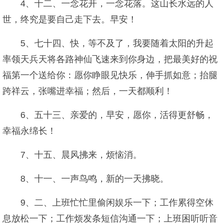
4、十二、一念花开，一念花落。这山长水远的人
世，终究是要自己走下去。早安！
5、七十四、快，等不及了，我要随着太阳的升起
率领天兵天将各路神仙飞速来到你身边，把最美好的祝
福第一个送给你：愿你睁眼见快乐，伸手抓如意；抬腿
跨祥云，张嘴进幸福；然后，一天都顺利！
6、五十三、亲爱的，早安，愿你，活得更舒畅，
幸福永绵长！
7、十五、晨风拂来，烦恼消。
8、十一、一声鸟鸣，新的一天拂晓。
9、二、上班忙忙里偷闲娱乐一下；工作累得空休
息放松一下；工作烦发条短信沟通一下；上班困听听音