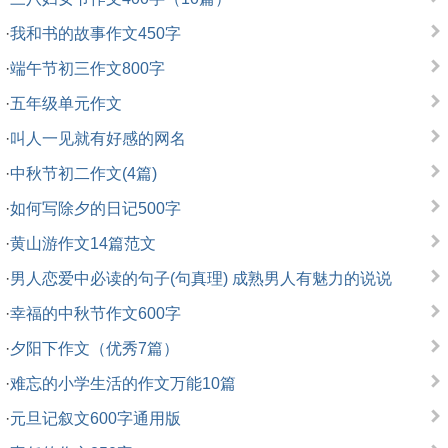
·
我和书的故事作文450字
·
端午节初三作文800字
·
五年级单元作文
·
叫人一见就有好感的网名
·
中秋节初二作文(4篇)
·
如何写除夕的日记500字
·
黄山游作文14篇范文
·
男人恋爱中必读的句子(句真理) 成熟男人有魅力的说说
·
幸福的中秋节作文600字
·
夕阳下作文（优秀7篇）
·
难忘的小学生活的作文万能10篇
·
元旦记叙文600字通用版