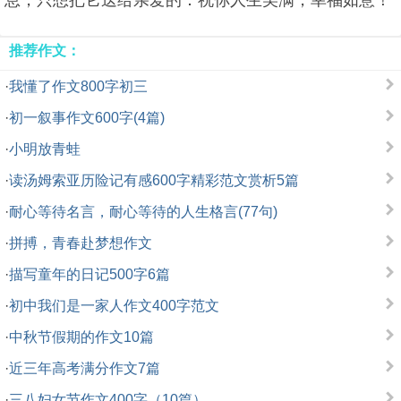
息，只想把它送给亲爱的：祝你人生美满，幸福如意！
推荐作文：
·
我懂了作文800字初三
·
初一叙事作文600字(4篇)
·
小明放青蛙
·
读汤姆索亚历险记有感600字精彩范文赏析5篇
·
耐心等待名言，耐心等待的人生格言(77句)
·
拼搏，青春赴梦想作文
·
描写童年的日记500字6篇
·
初中我们是一家人作文400字范文
·
中秋节假期的作文10篇
·
近三年高考满分作文7篇
·
三八妇女节作文400字（10篇）