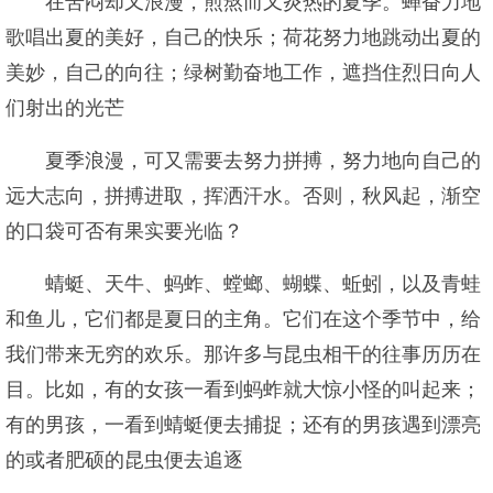
在苦闷却又浪漫，煎熬而又炎热的夏季。蝉奋力地
歌唱出夏的美好，自己的快乐；荷花努力地跳动出夏的
美妙，自己的向往；绿树勤奋地工作，遮挡住烈日向人
们射出的光芒
夏季浪漫，可又需要去努力拼搏，努力地向自己的
远大志向，拼搏进取，挥洒汗水。否则，秋风起，渐空
的口袋可否有果实要光临？
蜻蜓、天牛、蚂蚱、螳螂、蝴蝶、蚯蚓，以及青蛙
和鱼儿，它们都是夏日的主角。它们在这个季节中，给
我们带来无穷的欢乐。那许多与昆虫相干的往事历历在
目。比如，有的女孩一看到蚂蚱就大惊小怪的叫起来；
有的男孩，一看到蜻蜓便去捕捉；还有的男孩遇到漂亮
的或者肥硕的昆虫便去追逐