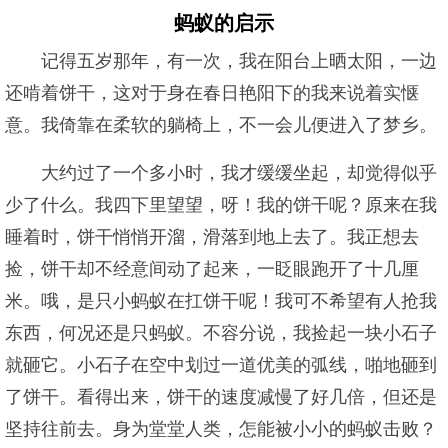
蚂蚁的启示
记得五岁那年，有一次，我在阳台上晒太阳，一边
还啃着饼干，这对于身在春日艳阳下的我来说着实惬
意。我倚靠在柔软的躺椅上，不一会儿便进入了梦乡。
大约过了一个多小时，我才缓缓坐起，却觉得似乎
少了什么。我四下里望望，呀！我的饼干呢？原来在我
睡着时，饼干悄悄开溜，滑落到地上去了。我正想去
捡，饼干却不经意间动了起来，一眨眼跑开了十几厘
米。哦，是只小蚂蚁在扛饼干呢！我可不希望有人抢我
东西，何况还是只蚂蚁。不容分说，我捡起一块小石子
就砸它。小石子在空中划过一道优美的弧线，啪地砸到
了饼干。看得出来，饼干的速度减慢了好几倍，但还是
坚持往前去。身为堂堂人类，怎能被小小的蚂蚁击败？