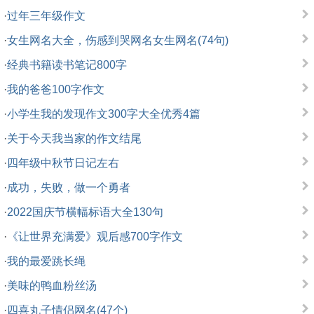
·
过年三年级作文
·
女生网名大全，伤感到哭网名女生网名(74句)
·
经典书籍读书笔记800字
·
我的爸爸100字作文
·
小学生我的发现作文300字大全优秀4篇
·
关于今天我当家的作文结尾
·
四年级中秋节日记左右
·
成功，失败，做一个勇者
·
2022国庆节横幅标语大全130句
·
《让世界充满爱》观后感700字作文
·
我的最爱跳长绳
·
美味的鸭血粉丝汤
·
四喜丸子情侣网名(47个)