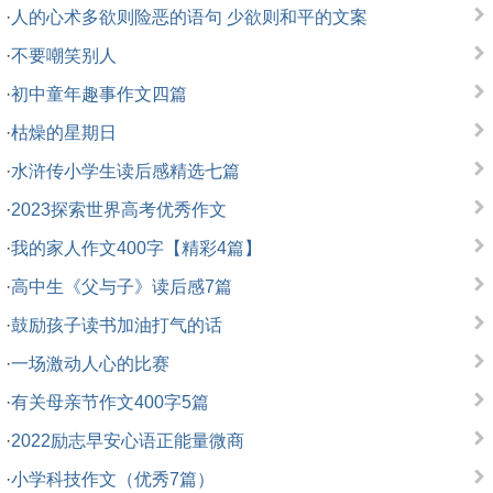
·
人的心术多欲则险恶的语句 少欲则和平的文案
·
不要嘲笑别人
·
初中童年趣事作文四篇
·
枯燥的星期日
·
水浒传小学生读后感精选七篇
·
2023探索世界高考优秀作文
·
我的家人作文400字【精彩4篇】
·
高中生《父与子》读后感7篇
·
鼓励孩子读书加油打气的话
·
一场激动人心的比赛
·
有关母亲节作文400字5篇
·
2022励志早安心语正能量微商
·
小学科技作文（优秀7篇）