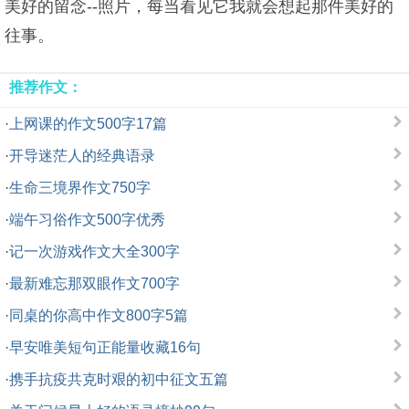
美好的留念--照片，每当看见它我就会想起那件美好的
往事。
推荐作文：
·
上网课的作文500字17篇
·
开导迷茫人的经典语录
·
生命三境界作文750字
·
端午习俗作文500字优秀
·
记一次游戏作文大全300字
·
最新难忘那双眼作文700字
·
同桌的你高中作文800字5篇
·
早安唯美短句正能量收藏16句
·
携手抗疫共克时艰的初中征文五篇