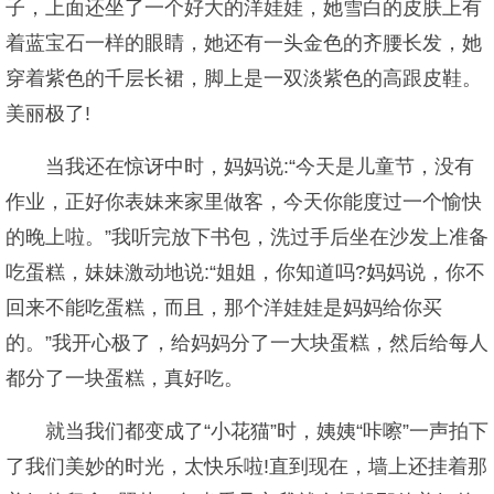
子，上面还坐了一个好大的洋娃娃，她雪白的皮肤上有
着蓝宝石一样的眼睛，她还有一头金色的齐腰长发，她
穿着紫色的千层长裙，脚上是一双淡紫色的高跟皮鞋。
美丽极了!
当我还在惊讶中时，妈妈说:“今天是儿童节，没有
作业，正好你表妹来家里做客，今天你能度过一个愉快
的晚上啦。”我听完放下书包，洗过手后坐在沙发上准备
吃蛋糕，妹妹激动地说:“姐姐，你知道吗?妈妈说，你不
回来不能吃蛋糕，而且，那个洋娃娃是妈妈给你买
的。”我开心极了，给妈妈分了一大块蛋糕，然后给每人
都分了一块蛋糕，真好吃。
就当我们都变成了“小花猫”时，姨姨“咔嚓”一声拍下
了我们美妙的时光，太快乐啦!直到现在，墙上还挂着那