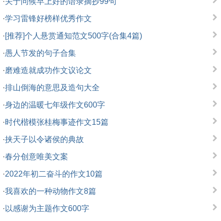
·
关于问候早上好的语录摘抄99句
·
学习雷锋好榜样优秀作文
·
[推荐]个人悬赏通知范文500字(合集4篇)
·
愚人节发的句子合集
·
磨难造就成功作文议论文
·
排山倒海的意思及造句大全
·
身边的温暖七年级作文600字
·
时代楷模张桂梅事迹作文15篇
·
挟天子以令诸侯的典故
·
春分创意唯美文案
·
2022年初二奋斗的作文10篇
·
我喜欢的一种动物作文8篇
·
以感谢为主题作文600字