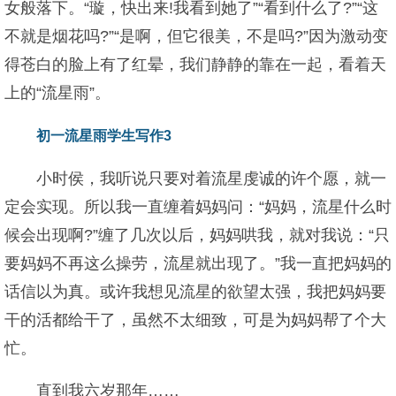
女般落下。“璇，快出来!我看到她了”“看到什么了?”“这
不就是烟花吗?”“是啊，但它很美，不是吗?”因为激动变
得苍白的脸上有了红晕，我们静静的靠在一起，看着天
上的“流星雨”。
初一流星雨学生写作3
小时侯，我听说只要对着流星虔诚的许个愿，就一
定会实现。所以我一直缠着妈妈问：“妈妈，流星什么时
候会出现啊?”缠了几次以后，妈妈哄我，就对我说：“只
要妈妈不再这么操劳，流星就出现了。”我一直把妈妈的
话信以为真。或许我想见流星的欲望太强，我把妈妈要
干的活都给干了，虽然不太细致，可是为妈妈帮了个大
忙。
直到我六岁那年……