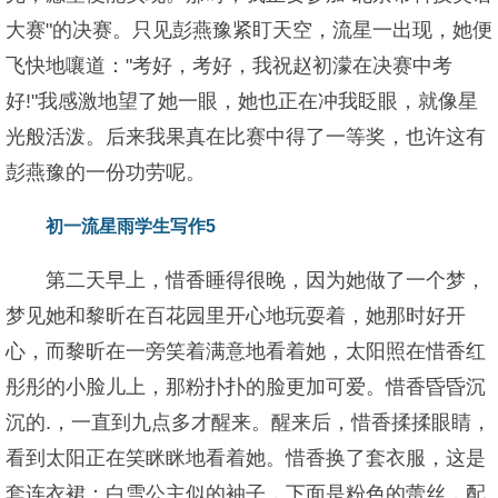
大赛"的决赛。只见彭燕豫紧盯天空，流星一出现，她便
飞快地嚷道："考好，考好，我祝赵初濛在决赛中考
好!"我感激地望了她一眼，她也正在冲我眨眼，就像星
光般活泼。后来我果真在比赛中得了一等奖，也许这有
彭燕豫的一份功劳呢。
初一流星雨学生写作5
第二天早上，惜香睡得很晚，因为她做了一个梦，
梦见她和黎昕在百花园里开心地玩耍着，她那时好开
心，而黎昕在一旁笑着满意地看着她，太阳照在惜香红
彤彤的小脸儿上，那粉扑扑的脸更加可爱。惜香昏昏沉
沉的.，一直到九点多才醒来。醒来后，惜香揉揉眼睛，
看到太阳正在笑眯眯地看着她。惜香换了套衣服，这是
套连衣裙：白雪公主似的袖子，下面是粉色的蕾丝，配