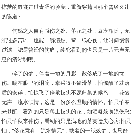
掠梦的奇迹走过青涩的脸庞，重新穿越回那个曾经久违
的隧道?
伤感之人自有感伤之处。落花之处，哀漠相随，无
须过多言语，也能一解清愁。留一纸心伤，让时间慢慢
过滤，滤尽曾经的伤痛，终究看到的也只是一片无声无
息的清晰明朗。
碎了的梦，伴着一地的月影，散落成了一地的忧
伤。噙在眼里的泪滴，牵强得不肯滑落，怕惊醒了花落
后的安详，怕惊飞了停歇枝头不愿归巢的候鸟……花落
无声，流水倾情，这是一份多么温顺的情怀。怕只怕春
来梦醒，看到的只是爬上枝头的花，如泪凝般哀漠伤愁;
怕只怕秋来神伤，看到的只是满地的落英遗失心房;怕只
怕，“落花意有，流水情无”，载着的一纸残梦，也只好