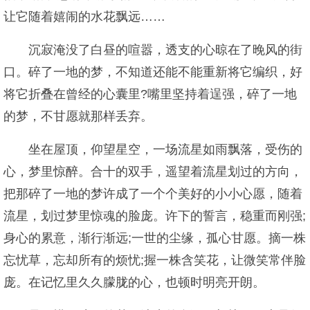
让它随着嬉闹的水花飘远……
沉寂淹没了白昼的喧嚣，透支的心晾在了晚风的街
口。碎了一地的梦，不知道还能不能重新将它编织，好
将它折叠在曾经的心囊里?嘴里坚持着逞强，碎了一地
的梦，不甘愿就那样丢弃。
坐在屋顶，仰望星空，一场流星如雨飘落，受伤的
心，梦里惊醉。合十的双手，遥望着流星划过的方向，
把那碎了一地的梦许成了一个个美好的小小心愿，随着
流星，划过梦里惊魂的脸庞。许下的誓言，稳重而刚强;
身心的累意，渐行渐远;一世的尘缘，孤心甘愿。摘一株
忘忧草，忘却所有的烦忧;握一株含笑花，让微笑常伴脸
庞。在记忆里久久朦胧的心，也顿时明亮开朗。