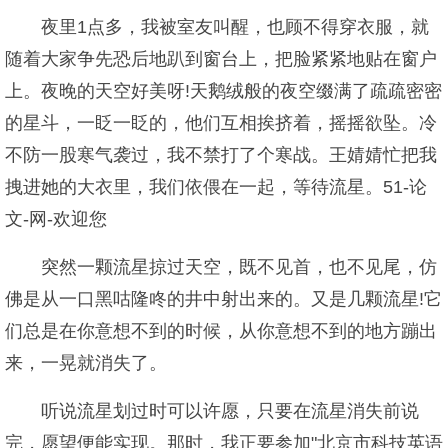
夜里1点多，我被室友叫醒，也顾不得穿衣服，就
随着大家争先恐后地趴到窗台上，把脸紧紧地贴在窗户
上。夜晚的天空好美呀!天鹅绒般的夜空缀满了疏疏密密
的星斗，一眨一眨的，他们互相挨挤着，摇摇欲坠。冷
不防一股寒气袭过，我不禁打了个寒战。王婧婧忙把我
拽进她的大衣里，我们依偎在一起，等待流星。51-论
文-网-欢迎您
突然一颗流星掠过天空，既不见首，也不见尾，仿
佛是从一口黑咕隆咚的井中射出来的。又是几颗流星!它
们总是在你意想不到的时候，从你意想不到的地方蹦出
来，一晃就消失了。
听说流星划过时可以许愿，只要在流星消失前说
完，愿望便能实现。那时，我正要参加"北京市科技英语