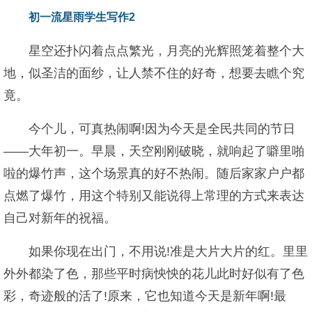
初一流星雨学生写作2
星空还扑闪着点点繁光，月亮的光辉照笼着整个大
地，似圣洁的面纱，让人禁不住的好奇，想要去瞧个究
竟。
今个儿，可真热闹啊!因为今天是全民共同的节日
——大年初一。早晨，天空刚刚破晓，就响起了噼里啪
啦的爆竹声，这个场景真的好不热闹。随后家家户户都
点燃了爆竹，用这个特别又能说得上常理的方式来表达
自己对新年的祝福。
如果你现在出门，不用说!准是大片大片的红。里里
外外都染了色，那些平时病怏怏的花儿此时好似有了色
彩，奇迹般的活了!原来，它也知道今天是新年啊!最