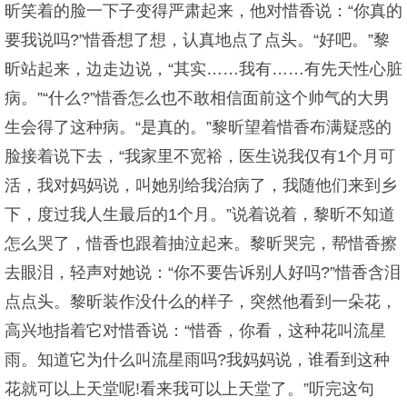
昕笑着的脸一下子变得严肃起来，他对惜香说：“你真的
要我说吗?”惜香想了想，认真地点了点头。“好吧。”黎
昕站起来，边走边说，“其实……我有……有先天性心脏
病。”“什么?”惜香怎么也不敢相信面前这个帅气的大男
生会得了这种病。“是真的。”黎昕望着惜香布满疑惑的
脸接着说下去，“我家里不宽裕，医生说我仅有1个月可
活，我对妈妈说，叫她别给我治病了，我随他们来到乡
下，度过我人生最后的1个月。”说着说着，黎昕不知道
怎么哭了，惜香也跟着抽泣起来。黎昕哭完，帮惜香擦
去眼泪，轻声对她说：“你不要告诉别人好吗?”惜香含泪
点点头。黎昕装作没什么的样子，突然他看到一朵花，
高兴地指着它对惜香说：“惜香，你看，这种花叫流星
雨。知道它为什么叫流星雨吗?我妈妈说，谁看到这种
花就可以上天堂呢!看来我可以上天堂了。”听完这句