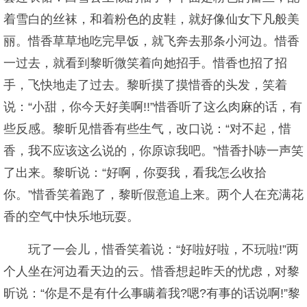
着雪白的丝袜，和着粉色的皮鞋，就好像仙女下凡般美
丽。惜香草草地吃完早饭，就飞奔去那条小河边。惜香
一过去，就看到黎昕微笑着向她招手。惜香也招了招
手，飞快地走了过去。黎昕摸了摸惜香的头发，笑着
说：“小甜，你今天好美啊!!”惜香听了这么肉麻的话，有
些反感。黎昕见惜香有些生气，改口说：“对不起，惜
香，我不应该这么说的，你原谅我吧。”惜香扑哧一声笑
了出来。黎昕说：“好啊，你耍我，看我怎么收拾
你。”惜香笑着跑了，黎昕假意追上来。两个人在充满花
香的空气中快乐地玩耍。
玩了一会儿，惜香笑着说：“好啦好啦，不玩啦!”两
个人坐在河边看天边的云。惜香想起昨天的忧虑，对黎
昕说：“你是不是有什么事瞒着我?嗯?有事的话说啊!”黎