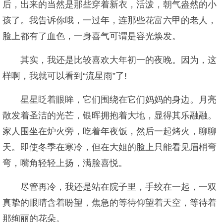
后，出来的当然是那些穿着新衣，活泼，朝气盎然的小
孩了。我告诉你哦，一过年，连那些花富六甲的老人，
脸上都有了血色，一身喜气可谓是容光焕发。
其实，我还是比较喜欢大年初一的夜晚。因为，这
样啊，我就可以看到“流星雨”了!
星星眨着眼眸，它们围绕在它们妈妈的身边。月亮
散发着圣洁的光芒，银晖拥抱着大地，显得其乐融融。
家人围坐在炉火旁，吃着年夜饭，然后一起烤火，聊聊
天。即使冬季在寒冷，但在大姐的脸上只能看见眉梢弯
弯，嘴角轻轻上扬，满脸喜悦。
尽管再冷，我还是站在院子里，手绞在一起，一双
真挚的眼睛含着盼望，焦急的等待仰望着天空，等待着
那绚丽的花朵。