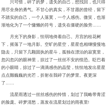
只可惜，碎了的梦，遗失的自己，想找回，也只得
用尽全身的勇气。不甘心的真实，不甘愿的曾经，留下
不踏实的自己，一个人落寞，一个人感伤。微笑，也渐
渐地化为了一个慵懒的符号，遗失在僵硬的脸旁……
月光下的身影，怯弱地倚着自己。月宫的桂花树
下，摇落了一地月影。空旷的星空，星星也相继慢慢地
隐去，只留下几颗固执的星斗，孤独在漂泊的寂寞里，
忽闪忽闪的眼神里，掠过了一丝丝不安的惶恐。眨巴着
的小眼睛，掠过了一滴滴感伤的晶莹，怯怯地发出星星
点点颤巍巍的光芒，折射在我碎了的梦里。夜更深
了……
流星雨透过一丝丝感伤的怜惜，划过了我略带青涩
的脸庞。碎梦清愁，蒸发在流星划过的雨夜里!