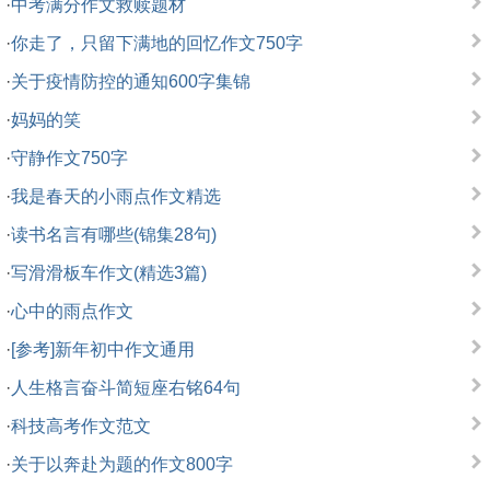
·
中考满分作文救赎题材
·
你走了，只留下满地的回忆作文750字
·
关于疫情防控的通知600字集锦
·
妈妈的笑
·
守静作文750字
·
我是春天的小雨点作文精选
·
读书名言有哪些(锦集28句)
·
写滑滑板车作文(精选3篇)
·
心中的雨点作文
·
[参考]新年初中作文通用
·
人生格言奋斗简短座右铭64句
·
科技高考作文范文
·
关于以奔赴为题的作文800字