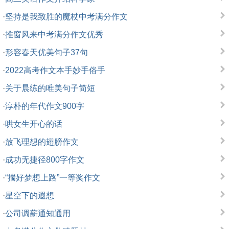
·
坚持是我致胜的魔杖中考满分作文
·
推窗风来中考满分作文优秀
·
形容春天优美句子37句
·
2022高考作文本手妙手俗手
·
关于晨练的唯美句子简短
·
淳朴的年代作文900字
·
哄女生开心的话
·
放飞理想的翅膀作文
·
成功无捷径800字作文
·
“揣好梦想上路”一等奖作文
·
星空下的遐想
·
公司调薪通知通用