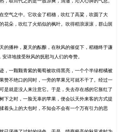
热，取而代之的是一股凉爽，清澈，沁人心脾的气息。
在空气之中。它吹金了稻穗，吹红了高粱，吹圆了大
的花朵，吹红了火焰似的枫叶。吹得稻浪滚滚，群山斑
天的播种，夏天的酝酿，在秋风的催促下，稻穗终于谦
躯，安详地接受秋风的抚慰与人们的夸赞。
迹，一颗颗青紫的葡萄被吹得黑亮，一个个半绿柑橘被
果赞不绝口的同时，一旁的苹果兄可就不干了。经过一
可是就是没人来注意它。于是，失去存在感的它胀红了
树下之时，一脸无辜的苹果，便会以天外来客的方式提
揉着头上的大包时，不知会不会有一个万有引力的思
然已厌倦了过时的绿色。于是，情商极高的秋风准时为