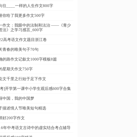
向往____一样的人生作文800字
谢你给了我更多作文500字
一作文：我眼中的法制和法治 ——《青少
普法》之学习感言_600字
022高考语文作文题目浙江卷
关青春的唯美句子70句
确的路作文记叙文1000字模板8篇
的星期天作文750字
论文千里之行始于足下作文
参考]开学第一课中小学生观后感600字合集
丽中国，我的中国梦
于描述情人节唯美短句精选
师好200字作文
016年中考语文古诗中的虚实结合考点辅导