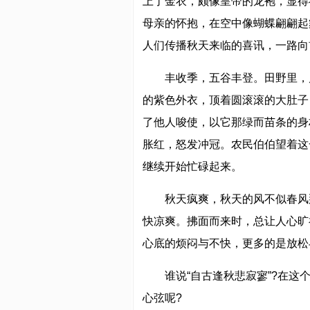
上了金衣，颇像皇帝的龙袍，显得
母亲的怀抱，在空中像蝴蝶翩翩起
人们传播秋天来临的喜讯，一路向
丰收季，五谷丰登。田野里，
的紫色外衣，顶着圆滚滚的大肚子
了他人唆使，以它那绿而苗条的身
胀红，怒发冲冠。农民伯伯望着这
继续开始忙碌起来。
秋天疯爽，秋天的风不似春风
快凉爽。拂面而来时，总让人心旷
心底的烦闷与不快，更多的是放松
谁说“自古逢秋悲寂寥”?在
心弦呢?