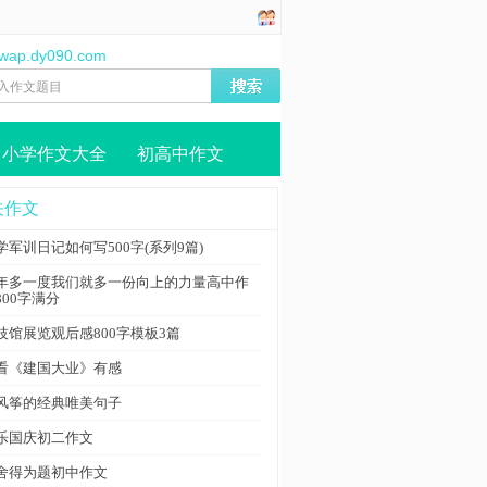
//wap.dy090.com
小学作文大全
初高中作文
关作文
学军训日记如何写500字(系列9篇)
年多一度我们就多一份向上的力量高中作
800字满分
技馆展览观后感800字模板3篇
看《建国大业》有感
风筝的经典唯美句子
乐国庆初二作文
舍得为题初中作文