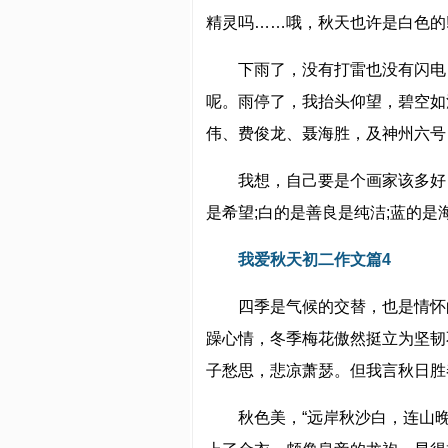
精灵吗……哦，秋天也许是白色的
下雨了，没有打雷也没有闪电
呢。雨停了，我抬头仰望，碧空如
伟、费俊龙、聂海胜，及神州六号
我想，自己要是个画家该多好
是希望;白的是善良是纯洁;蓝的是
我爱秋天初二作文篇4
四季是气候的交替，也是情怀
躁心情，冬季梅花傲然挺立为坚韧
子愁思，悲凉萧瑟。但我言秋日胜
秋色美，“远岸秋沙白，连山