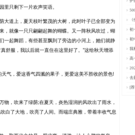
护
园里只剩下一片欢声笑语。
5
《
荫大道上，夏天枝叶繁茂的大树，此时叶子已全部变为
初
来，就像一只只翩翩起舞的蝴蝶。又一阵秋风吹过，蝴
初
们一起舞蹈，有些甚至飘到了旁边的小河上，她们就静
我
方真舒服，我以后就一直住在这里好了。”这给秋天增添
高
2
爽的天气，爱这香气四溅的果子，更爱这美不胜收的景色!
去
[
万物，吹来了绿荫;在夏天，炎热湿润的风吹出了雨水，
风吹白了大地，吹亮了人间。而端庄典雅，带着丰收气息