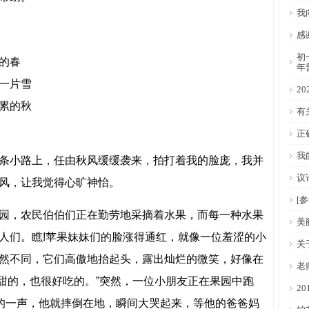
我
感
初
的春
年
一片雪
2
累的秋
有
正
我
条小路上，任由秋风缓缓袭来，拍打着我的脸庞，我并
议
风，让我觉得心旷神怡。
[
园，农民伯伯们正在勤劳地采摘着水果，而每一种水果
美
人们。瞧!苹果妹妹们的脸涨得通红，就像一位羞涩的小
关
然不同，它们高傲地抬起头，露出灿烂的微笑，好像在
老
很甜的，也很好吃的。”突然，一位小朋友正在果园中跑
2
”的一声，他就摔倒在地，瞬间大哭起来，等他的爸爸妈