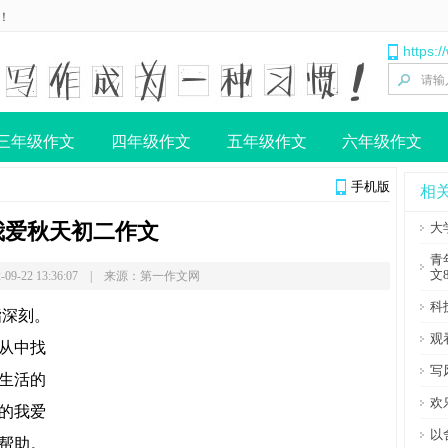
！
https:
三年级作文
四年级作文
五年级作文
六年级作文
手机版
相
我爱秋天初二作文
大
青
文
-09-22 13:36:07 | 来源：第一作文网
科
指深刻。
观
从中找
写
生活的
欢
的我爱
以
帮助。