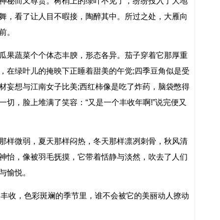
神秘而又尊贵。树梢上的绿叶不见了，纷纷投入了大地
舞，看了让人目不暇接，陶醉其中。所过之处，大雁向
前。
瓜果蔬菜个个体态丰腴，形态各异。茄子穿着它那厚重
，在绿叶儿的掩映下正睡着甜美的午觉;四季豆角似是受
材妄想与江南女子比美;西红柿像是吃了炸药，脑袋憋得
一切，脸上堆满了笑容：“又是一个丰收年啊!”说完便又
那样微弱，夏天那样闷热，冬天那样凛冽刺骨，秋风清
神怡，像被羽毛抚摸，它带着恬静与淡然，吹去了人们
与愉悦。
这个丰收，色彩斑斓的季节里，谁不会被它的美丽动人撩动