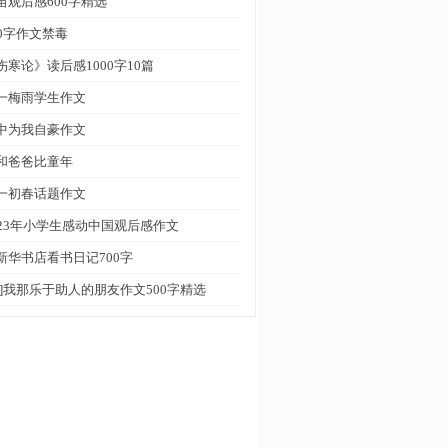
苗观后感600字精选
00字作文禁毒
伤寒论》读后感1000字10篇
一梅雨学生作文
中为我自豪作文
和爸爸比童年
一初春话题作文
023年小学生感动中国观后感作文
新华书店看书日记700字
荐]我那乐于助人的朋友作文500字精选