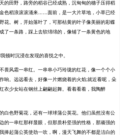
天的田野，路旁的稻谷已经成熟，沉甸甸的穗子压得稻
金色稻浪滚滚涌来……面前，是一大片草地，小草已经
野花。树，开始落叶了，可那枯黄的叶子像美丽的彩蝶
成了一条路，踩上去软绵绵的，像铺了一条黄色的地
!我顿时沉浸在发现的喜悦之中。
不畏风霜一串红。一串串小巧玲珑的红花，像一个个小
作响。远远看去，好像一片燃烧着的火焰;就近看呢，朵
红衣少女站在钢丝上翩翩起舞。看着看着，我陶醉
的白色野菊花，还有一球球蒲公英花。他们虽然没有公
边的一串红那样显眼，但那质朴坚强的性格，那顽强的
我捧起蒲公英使劲一吹，啊，漫天飞舞的不都是洁白的