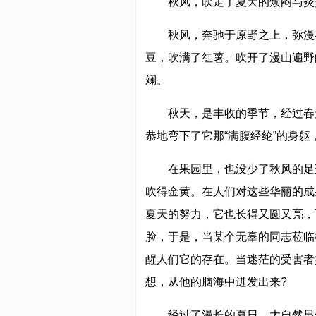
秋风，吹走了夏天的烦闷与炎
秋风，奔驰于原野之上，弥漫
豆，吹满了红薯。吹开了漫山遍野
斓。
秋天，是丰收的季节，经过春
恭地弯下了它那“满腹经纶”的身
在果园里，也没少了秋风的足
吹得金黄。在人们对这些华丽的成
夏天的努力，它也长得又圆又亮，
脸，于是，当某个无辜的同志莅临
醒人们它的存在。当迷茫的受害者
想，从他的脑海中迸发出来?
经过了漫长的夏日，大自然显