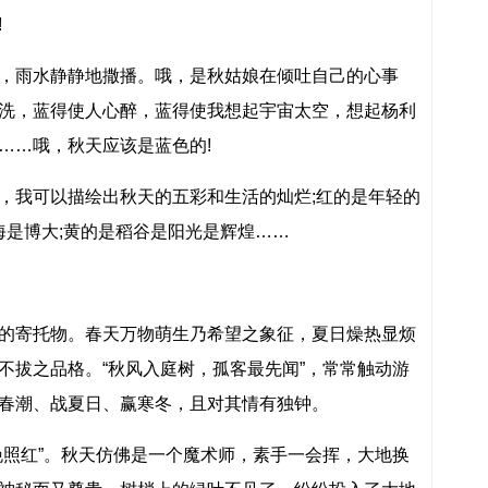
!
，雨水静静地撒播。哦，是秋姑娘在倾吐自己的心事
洗，蓝得使人心醉，蓝得使我想起宇宙太空，想起杨利
……哦，秋天应该是蓝色的!
，我可以描绘出秋天的五彩和生活的灿烂;红的是年轻的
海是博大;黄的是稻谷是阳光是辉煌……
的寄托物。春天万物萌生乃希望之象征，夏日燥热显烦
不拔之品格。“秋风入庭树，孤客最先闻”，常常触动游
春潮、战夏日、赢寒冬，且对其情有独钟。
晚照红”。秋天仿佛是一个魔术师，素手一会挥，大地换