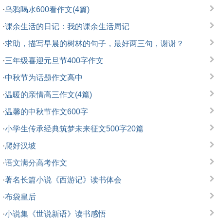
·
乌鸦喝水600看作文(4篇)
·
课余生活的日记：我的课余生活周记
·
求助，描写早晨的树林的句子，最好两三句，谢谢？
·
三年级喜迎元旦节400字作文
·
中秋节为话题作文高中
·
温暖的亲情高三作文(4篇)
·
温馨的中秋节作文600字
·
小学生传承经典筑梦未来征文500字20篇
·
爬好汉坡
·
语文满分高考作文
·
著名长篇小说《西游记》读书体会
·
布袋皇后
·
小说集《世说新语》读书感悟