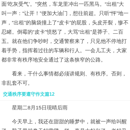
面‘吃灰受气’。”突然，车龙里冲出一匹黑马。“出租”大
叫一声：“让开！”便加大油门，想往前超。只听“怦”地一
声，“出租”的脑袋撞上了“皮卡”的屁股，头皮开裂，惨不
忍睹。倒霉的“皮卡”愤怒了，大骂“出租”是莽子、二百
五。就在他们争吵时，交通警察来了，只见他不停地打
着手势，指挥着过往的车辆和行人。一会儿工夫，大家
都非常有秩序地安全通过了这条狭窄的公路。
看来，干什么事情都必须讲规则、有秩序。否则，
非乱套不可。
交通秩序要遵守作文篇12
星期二8月15日现晴后雨
今天早上，我还在甜甜的睡梦中，就被一声给叫醒