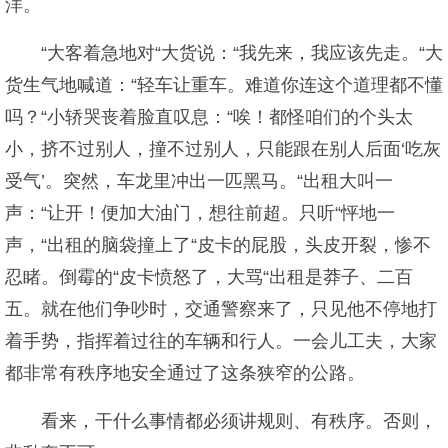
洋。
“大客着急地对“大货说：“我先来，我应该先走。“大
货生气地喊道：“轻车让重车。难道你连这个道理都不懂
吗？“小轿哭丧着脸直叹息：“唉！都怪咱们的个头太
小，挤不过别人，撞不过别人，只能跟在别人后面‘吃灰
受气’。突然，车龙里冲出一匹黑马。“出租大叫一
声：“让开！便加大油门，想往前超。只听“怦地一
声，“出租的脑袋撞上了“皮卡的屁股，头皮开裂，惨不
忍睹。倒霉的“皮卡愤怒了，大骂“出租是莽子、二百
五。就在他们争吵时，交通警察来了，只见他不停地打
着手势，指挥着过往的车辆和行人。一会儿工夫，大家
都非常有秩序地安全通过了这条狭窄的公路。
看来，干什么事情都必须讲规则、有秩序。否则，