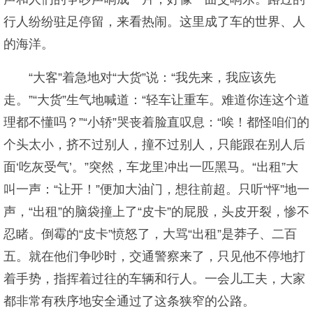
行人纷纷驻足停留，来看热闹。这里成了车的世界、人
的海洋。
“大客”着急地对“大货”说：“我先来，我应该先
走。”“大货”生气地喊道：“轻车让重车。难道你连这个道
理都不懂吗？”“小轿”哭丧着脸直叹息：“唉！都怪咱们的
个头太小，挤不过别人，撞不过别人，只能跟在别人后
面‘吃灰受气’。”突然，车龙里冲出一匹黑马。“出租”大
叫一声：“让开！”便加大油门，想往前超。只听“怦”地一
声，“出租”的脑袋撞上了“皮卡”的屁股，头皮开裂，惨不
忍睹。倒霉的“皮卡”愤怒了，大骂“出租”是莽子、二百
五。就在他们争吵时，交通警察来了，只见他不停地打
着手势，指挥着过往的车辆和行人。一会儿工夫，大家
都非常有秩序地安全通过了这条狭窄的公路。