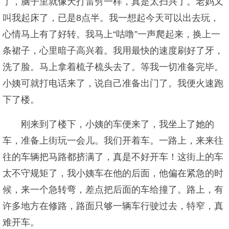
了，脑子里就像天打雷劈一样，真是太扫兴了。老妈又
叫我起床了，已是8点半。我一想起今天可以出去玩，
心情马上有了好转。我马上“咕噜”一声爬起来，换上一
条裙子，心里暗子高兴着。我用最快的速度刷好了牙，
洗了脸。马上拿着梳子梳头去了。等我一切准备完毕。
小姨可就打电话来了，说自己准备出门了。我便火速跑
下了楼。
刚来到了楼下，小姨的车便来了，我坐上了她的
车，准备上街玩一会儿。我们开着车。一路上，来来往
往的车辆把马路都挤满了，真是不好开车！这街上的车
太不守规矩了，我小姨车在他的后面，他偏在紧急的时
候，来一个急转弯，差点把后面的车给撞了。路上，有
许多地方在修路，路面只够一辆车行驶过去，特窄，真
难开车。