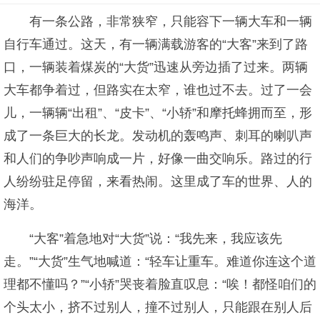
有一条公路，非常狭窄，只能容下一辆大车和一辆
自行车通过。这天，有一辆满载游客的“大客”来到了路
口，一辆装着煤炭的“大货”迅速从旁边插了过来。两辆
大车都争着过，但路实在太窄，谁也过不去。过了一会
儿，一辆辆“出租”、“皮卡”、“小轿”和摩托蜂拥而至，形
成了一条巨大的长龙。发动机的轰鸣声、刺耳的喇叭声
和人们的争吵声响成一片，好像一曲交响乐。路过的行
人纷纷驻足停留，来看热闹。这里成了车的世界、人的
海洋。
“大客”着急地对“大货”说：“我先来，我应该先
走。”“大货”生气地喊道：“轻车让重车。难道你连这个道
理都不懂吗？”“小轿”哭丧着脸直叹息：“唉！都怪咱们的
个头太小，挤不过别人，撞不过别人，只能跟在别人后