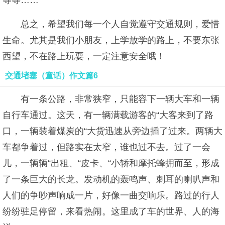
等等……
总之，希望我们每一个人自觉遵守交通规则，爱惜
生命。尤其是我们小朋友，上学放学的路上，不要东张
西望，不在路上玩耍，一定注意安全哦！
交通堵塞（童话）作文篇6
有一条公路，非常狭窄，只能容下一辆大车和一辆
自行车通过。这天，有一辆满载游客的“大客来到了路
口，一辆装着煤炭的“大货迅速从旁边插了过来。两辆大
车都争着过，但路实在太窄，谁也过不去。过了一会
儿，一辆辆“出租、“皮卡、“小轿和摩托蜂拥而至，形成
了一条巨大的长龙。发动机的轰鸣声、刺耳的喇叭声和
人们的争吵声响成一片，好像一曲交响乐。路过的行人
纷纷驻足停留，来看热闹。这里成了车的世界、人的海