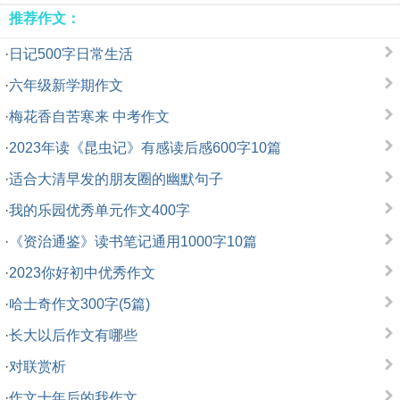
推荐作文：
·
日记500字日常生活
·
六年级新学期作文
·
梅花香自苦寒来 中考作文
·
2023年读《昆虫记》有感读后感600字10篇
·
适合大清早发的朋友圈的幽默句子
·
我的乐园优秀单元作文400字
·
《资治通鉴》读书笔记通用1000字10篇
·
2023你好初中优秀作文
·
哈士奇作文300字(5篇)
·
长大以后作文有哪些
·
对联赏析
·
作文十年后的我作文