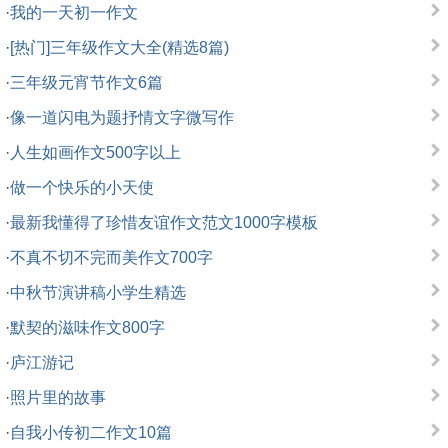
·
我的一天初一作文
·
[热门]三年级作文大全(精选8篇)
·
三年级元宵节作文6篇
·
像一道闪电为题抒情文字微写作
·
人生如画作文500字以上
·
做一个快乐的小天使
·
最新我懂得了珍惜友谊作文范文1000字模板
·
不真不切不完而美作文700字
·
中秋节演讲稿小学生精选
·
默契的滋味作文800字
·
庐江游记
·
照片里的故事
·
自我小传初二作文10篇