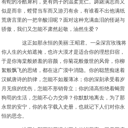
有蛇的冷酷犀利，更有鸽子的温柔宽仁。踌躇满志而又
似是而非，螳臂当车而又游刃有余，有谁看不出他满纸
荒唐言里的一把辛酸泪呢？面对这种充满血泪的怪诞与
骄傲，我们又怎能不肃然起敬，油然生爱？
这正如那永恒的美丽:王昭君。一朵深宫玫瑰将
你人生的火焰遮掩，也许大漠才是适合你的理想归宿，
于是你海棠般娇羞的容颜，你菊花般傲世的风骨，你柳
絮般飘飞的思绪，都在这广漠中消隐。你的聪慧痴迷着
汉赋唐诗的韵律，怎能不如履薄冰；你的深刻承受着岁
月无痕的忧伤，怎能不形销骨立；你的清高拒绝着蝇营
狗苟的生活，怎能不心力交瘁？你默默地离去，为了那
永世的安宁，你的名字载入史册，也就记下人们对你永
恒的思念。