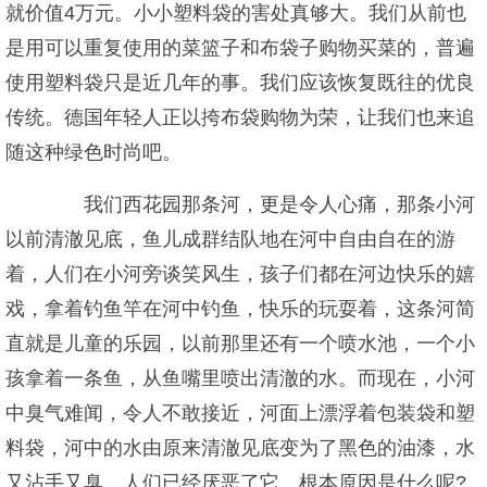
就价值4万元。小小塑料袋的害处真够大。我们从前也
是用可以重复使用的菜篮子和布袋子购物买菜的，普遍
使用塑料袋只是近几年的事。我们应该恢复既往的优良
传统。德国年轻人正以挎布袋购物为荣，让我们也来追
随这种绿色时尚吧。
我们西花园那条河，更是令人心痛，那条小河
以前清澈见底，鱼儿成群结队地在河中自由自在的游
着，人们在小河旁谈笑风生，孩子们都在河边快乐的嬉
戏，拿着钓鱼竿在河中钓鱼，快乐的玩耍着，这条河简
直就是儿童的乐园，以前那里还有一个喷水池，一个小
孩拿着一条鱼，从鱼嘴里喷出清澈的水。而现在，小河
中臭气难闻，令人不敢接近，河面上漂浮着包装袋和塑
料袋，河中的水由原来清澈见底变为了黑色的油漆，水
又沾手又臭，人们已经厌恶了它。根本原因是什么呢?