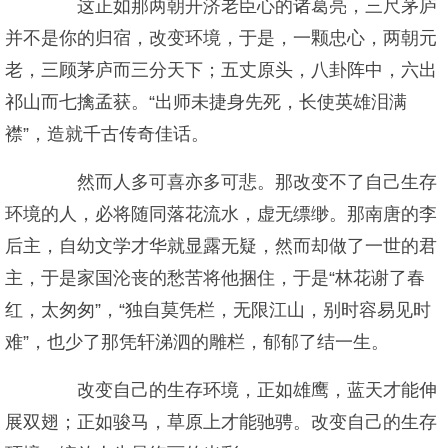
这正如那两朝开济老臣心的诸葛亮，三尺茅庐
并不是你的归宿，改变环境，于是，一颗忠心，两朝元
老，三顾茅庐而三分天下；五丈原头，八卦阵中，六出
祁山而七擒孟获。“出师未捷身先死，长使英雄泪满
襟”，造就千古传奇佳话。
然而人多可喜亦多可悲。那改变不了自己生存
环境的人，必将随同落花流水，虚无缥缈。那南唐的李
后主，自幼文学才华就显露无疑，然而却做了一世的君
主，于是家国沦丧的愁苦将他捆住，于是“林花谢了春
红，太匆匆”，“独自莫凭栏，无限江山，别时容易见时
难”，也少了那凭轩涕泗的雕栏，郁郁了结一生。
改变自己的生存环境，正如雄鹰，蓝天才能伸
展双翅；正如骏马，草原上才能驰骋。改变自己的生存