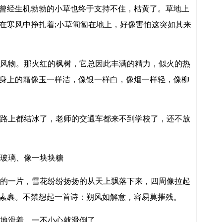
曾经生机勃勃的小草也终于支持不住，枯黄了。草地上
在寒风中挣扎着;小草匍匐在地上，好像害怕这突如其来
风物。那火红的枫树，它总因此丰满的精力，似火的热
身上的霜像玉一样洁，像银一样白，像烟一样轻，像柳
路上都结冰了，老师的交通车都来不到学校了，还不放
玻璃、像一块块糖
的一片，雪花纷纷扬扬的从天上飘落下来，四周像拉起
素裹。不禁想起一首诗：朔风如解意，容易莫摧残。
地滑着，一不小心就滑倒了。