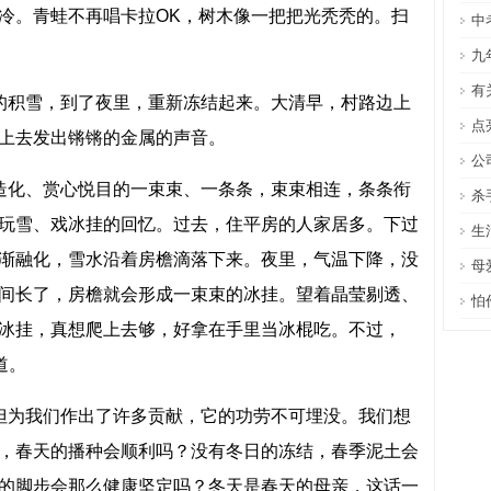
冷。青蛙不再唱卡拉OK，树木像一把把光秃秃的。扫
中
九
有
积雪，到了夜里，重新冻结起来。大清早，村路边上
点
上去发出锵锵的金属的声音。
公
化、赏心悦目的一束束、一条条，束束相连，条条衔
杀
玩雪、戏冰挂的回忆。过去，住平房的人家居多。下过
生
渐融化，雪水沿着房檐滴落下来。夜里，气温下降，没
母
间长了，房檐就会形成一束束的冰挂。望着晶莹剔透、
怕
冰挂，真想爬上去够，好拿在手里当冰棍吃。不过，
道。
为我们作出了许多贡献，它的功劳不可埋没。我们想
，春天的播种会顺利吗？没有冬日的冻结，春季泥土会
的脚步会那么健康坚定吗？冬天是春天的母亲，这话一