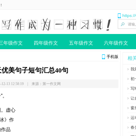
！
https:
三年级作文
四年级作文
五年级作文
六年级作文
手机版
相
优美句子短句汇总40句
我
初
-12-13 12:58:19 | 来源：第一作文网
写
”。
让
窗
。虚心
运
冰》作
春
的作品