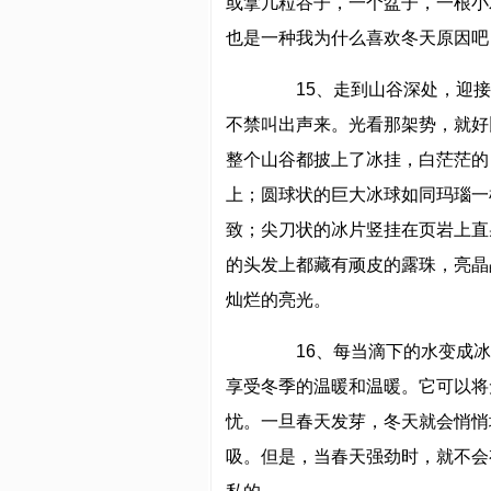
或拿几粒谷子，一个盆子，一根小
也是一种我为什么喜欢冬天原因吧
15、走到山谷深处，迎接我
不禁叫出声来。光看那架势，就好
整个山谷都披上了冰挂，白茫茫的
上；圆球状的巨大冰球如同玛瑙一
致；尖刀状的冰片竖挂在页岩上直
的头发上都藏有顽皮的露珠，亮晶
灿烂的亮光。
16、每当滴下的水变成冰
享受冬季的温暖和温暖。它可以将
忧。一旦春天发芽，冬天就会悄悄
吸。但是，当春天强劲时，就不会