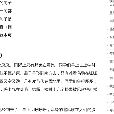
现
的句子
人
一句都
坚
句子是
四
容《摘
感
藏本页
简
复
梦
)
高
秃秃。田野上只有野兔在赛跑。同学们早上去上学时
形
似不愿起床。燕子早飞到南方去，只有难看乌鸦在呱呱
初
得又空又远，只有麦苗伏在雪地里。同学们穿得厚厚，
我
，呼出气在睫毛上结霜。松树上几个松果被风吹得乱摇
中
小
经到来了。早上，呼呼呼，寒冷的北风吹在人们的脸
安