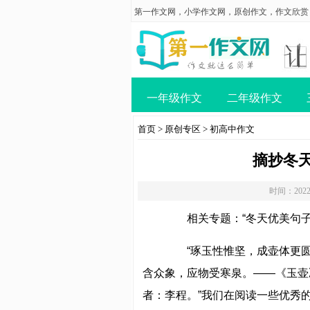
第一作文网
，
小学作文网
，
原创作文
，
作文欣赏
一年级作文
二年级作文
首页
>
原创专区
>
初高中作文
摘抄冬天
时间：2022
相关专题：“冬天优美句子
“琢玉性惟坚，成壶体更圆
含众象，应物受寒泉。——《玉壶
者：李程。”我们在阅读一些优秀