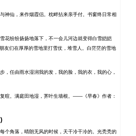
与神仙，来作烟霞侣。枕畔拈来亲手付。书窗终日常相
雪花纷纷扬扬地落下，不一会儿河边就变得白雪皑皑
朋友们在厚厚的雪地里打雪仗，堆雪人。白茫茫的雪地
步，任由雨水湿润我的发，我的脸，我的衣，我的心，
复暄。满庭田地湿，荠叶生墙根。——《早春》作者：
)
每个角落，晴朗无风的时候，天干冷干冷的。光秃秃的