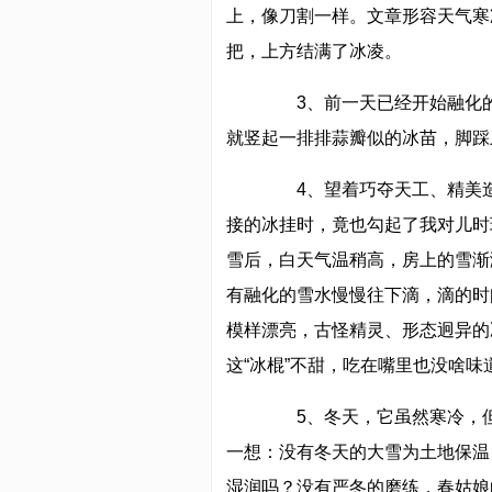
上，像刀割一样。文章形容天气寒
把，上方结满了冰凌。
3、前一天已经开始融化的
就竖起一排排蒜瓣似的冰苗，脚踩
4、望着巧夺天工、精美造
接的冰挂时，竟也勾起了我对儿时
雪后，白天气温稍高，房上的雪渐
有融化的雪水慢慢往下滴，滴的时
模样漂亮，古怪精灵、形态迥异的
这“冰棍”不甜，吃在嘴里也没啥味
5、冬天，它虽然寒冷，但
一想：没有冬天的大雪为土地保温
湿润吗？没有严冬的磨练，春姑娘