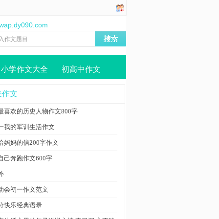
//wap.dy090.com
小学作文大全
初高中作文
关作文
最喜欢的历史人物作文800字
一我的军训生活作文
给妈妈的信200字作文
自己奔跑作文600字
外
动会初一作文范文
分快乐经典语录