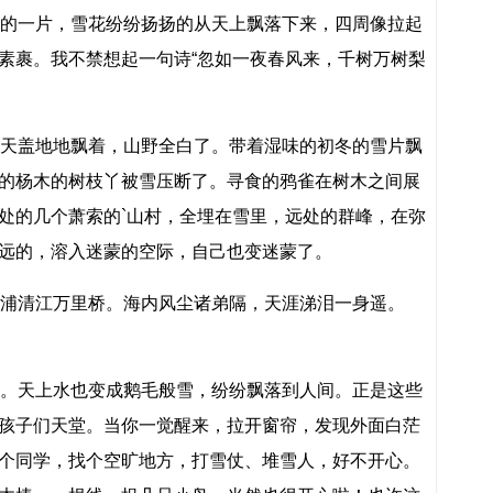
的一片，雪花纷纷扬扬的从天上飘落下来，四周像拉起
素裹。我不禁想起一句诗“忽如一夜春风来，千树万树梨
天盖地地飘着，山野全白了。带着湿味的初冬的雪片飘
的杨木的树枝丫被雪压断了。寻食的鸦雀在树木之间展
处的几个萧索的`山村，全埋在雪里，远处的群峰，在弥
远的，溶入迷蒙的空际，自己也变迷蒙了。
浦清江万里桥。海内风尘诸弟隔，天涯涕泪一身遥。
。天上水也变成鹅毛般雪，纷纷飘落到人间。正是这些
孩子们天堂。当你一觉醒来，拉开窗帘，发现外面白茫
个同学，找个空旷地方，打雪仗、堆雪人，好不开心。