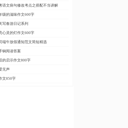
考语文病句修改考点之搭配不当讲解
年级的滋味作文600字
关写春游日记系列
亮心灵的灯作文600字
司端午放假通知范文简短精选
手锏阅读答案
活的启示作文800字
爱无声
作文850字