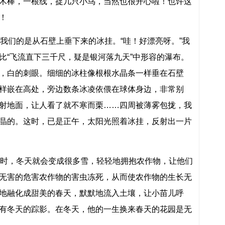
木棒，一根线，捉几只小鸟，当然也很开心啦！也许这
！
们的是从石壁上垂下来的冰挂。“哇！好漂亮呀。”我
比“飞流直下三千尺，疑是银河落九天”中形容的瀑布。
，白的刺眼。细细的冰柱像根根水晶条一样垂在石壁
样嵌在高处，旁边数条冰凌依偎在球体身边，非常别
射地面，让人看了就不寒而栗……四周被薄雾包拢，我
晶的。这时，已是正午，太阳光照着冰挂，反射出一片
时，冬天就会变成很多雪，轻轻地拥抱农作物，让他们
无害的危害农作物的害虫冻死，从而使农作物的生长无
地融化成甜美的春天，默默地流入土壤，让小苗儿呼
有冬天的踪影。在冬天，他的一生换来春天的花园是无