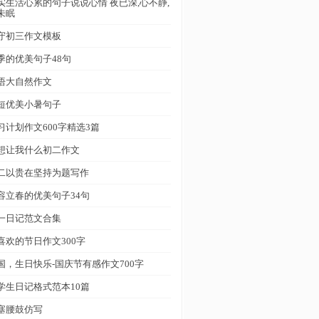
实生活心累的句子说说心情 夜已深,心不静,
未眠
守初三作文模板
季的优美句子48句
悟大自然作文
短优美小暑句子
习计划作文600字精选3篇
想让我什么初二作文
二以贵在坚持为题写作
容立春的优美句子34句
一日记范文合集
喜欢的节日作文300字
国，生日快乐-国庆节有感作文700字
学生日记格式范本10篇
塞腰鼓仿写