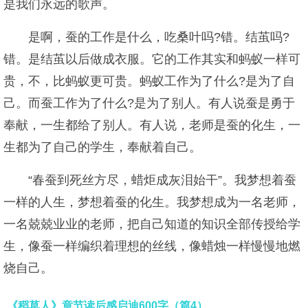
是我们永远的歌声。
是啊，蚕的工作是什么，吃桑叶吗?错。结茧吗?
错。是结茧以后做成衣服。它的工作其实和蚂蚁一样可
贵，不，比蚂蚁更可贵。蚂蚁工作为了什么?是为了自
己。而蚕工作为了什么?是为了别人。有人说蚕是勇于
奉献，一生都给了别人。有人说，老师是蚕的化生，一
生都为了自己的学生，奉献着自己。
“春蚕到死丝方尽，蜡炬成灰泪始干”。我梦想着蚕
一样的人生，梦想着蚕的化生。我梦想成为一名老师，
一名兢兢业业的老师，把自己知道的知识全部传授给学
生，像蚕一样编织着理想的丝线，像蜡烛一样慢慢地燃
烧自己。
《稻草人》章节读后感启迪600字（篇4）