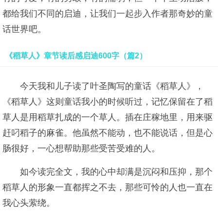
都给我们不同的启迪，让我们一起步入作者那奇妙的童
话世界吧。
《稻草人》章节读后感启迪600字（篇2）
今天我和儿子读了叶圣陶写的童话《稻草人》，
《稻草人》这则童话我小的时候听过，记忆保留在了稻
草人是用稻草扎成的一个草人。插在庄稼地里，用来驱
赶叼稻子的麻雀。他虽然不能动，也不能说话，但是心
肠很好，一心想帮助那些受苦受难的人。
如今读完全文，我的心中却满是沉闷和压抑，那个
稻草人的形象一直都挥之不去，那些可怜的人也一直在
我心头萦绕。