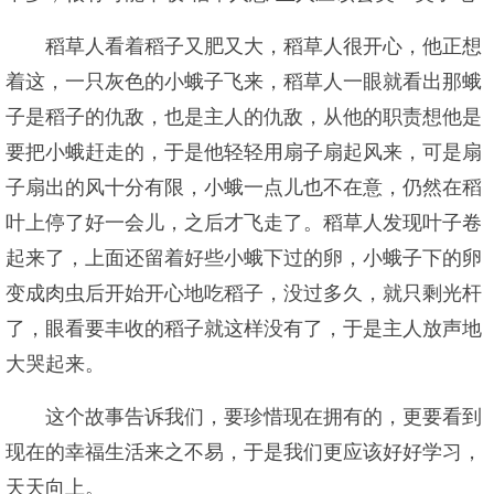
稻草人看着稻子又肥又大，稻草人很开心，他正想
着这，一只灰色的小蛾子飞来，稻草人一眼就看出那蛾
子是稻子的仇敌，也是主人的仇敌，从他的职责想他是
要把小蛾赶走的，于是他轻轻用扇子扇起风来，可是扇
子扇出的风十分有限，小蛾一点儿也不在意，仍然在稻
叶上停了好一会儿，之后才飞走了。稻草人发现叶子卷
起来了，上面还留着好些小蛾下过的卵，小蛾子下的卵
变成肉虫后开始开心地吃稻子，没过多久，就只剩光杆
了，眼看要丰收的稻子就这样没有了，于是主人放声地
大哭起来。
这个故事告诉我们，要珍惜现在拥有的，更要看到
现在的幸福生活来之不易，于是我们更应该好好学习，
天天向上。