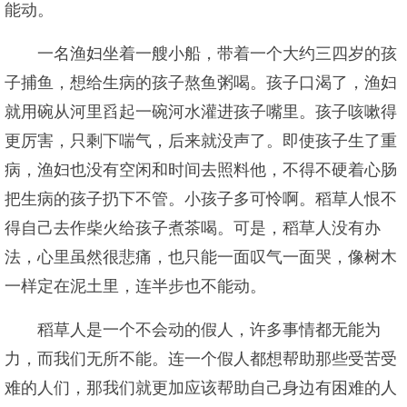
能动。
一名渔妇坐着一艘小船，带着一个大约三四岁的孩
子捕鱼，想给生病的孩子熬鱼粥喝。孩子口渴了，渔妇
就用碗从河里舀起一碗河水灌进孩子嘴里。孩子咳嗽得
更厉害，只剩下喘气，后来就没声了。即使孩子生了重
病，渔妇也没有空闲和时间去照料他，不得不硬着心肠
把生病的孩子扔下不管。小孩子多可怜啊。稻草人恨不
得自己去作柴火给孩子煮茶喝。可是，稻草人没有办
法，心里虽然很悲痛，也只能一面叹气一面哭，像树木
一样定在泥土里，连半步也不能动。
稻草人是一个不会动的假人，许多事情都无能为
力，而我们无所不能。连一个假人都想帮助那些受苦受
难的人们，那我们就更加应该帮助自己身边有困难的人