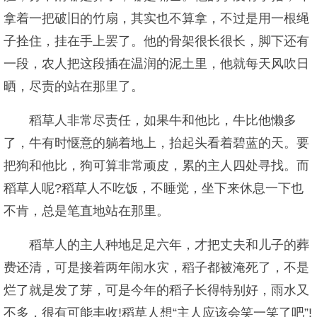
拿着一把破旧的竹扇，其实也不算拿，不过是用一根绳
子拴住，挂在手上罢了。他的骨架很长很长，脚下还有
一段，农人把这段插在温润的泥土里，他就每天风吹日
晒，尽责的站在那里了。
稻草人非常尽责任，如果牛和他比，牛比他懒多
了，牛有时惬意的躺着地上，抬起头看着碧蓝的天。要
把狗和他比，狗可算非常顽皮，累的主人四处寻找。而
稻草人呢?稻草人不吃饭，不睡觉，坐下来休息一下也
不肯，总是笔直地站在那里。
稻草人的主人种地足足六年，才把丈夫和儿子的葬
费还清，可是接着两年闹水灾，稻子都被淹死了，不是
烂了就是发了芽，可是今年的稻子长得特别好，雨水又
不多，很有可能丰收!稻草人想“主人应该会笑一笑了吧”!