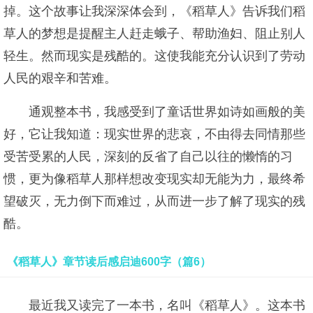
掉。这个故事让我深深体会到，《稻草人》告诉我们稻
草人的梦想是提醒主人赶走蛾子、帮助渔妇、阻止别人
轻生。然而现实是残酷的。这使我能充分认识到了劳动
人民的艰辛和苦难。
通观整本书，我感受到了童话世界如诗如画般的美
好，它让我知道：现实世界的悲哀，不由得去同情那些
受苦受累的人民，深刻的反省了自己以往的懒惰的习
惯，更为像稻草人那样想改变现实却无能为力，最终希
望破灭，无力倒下而难过，从而进一步了解了现实的残
酷。
《稻草人》章节读后感启迪600字（篇6）
最近我又读完了一本书，名叫《稻草人》。这本书