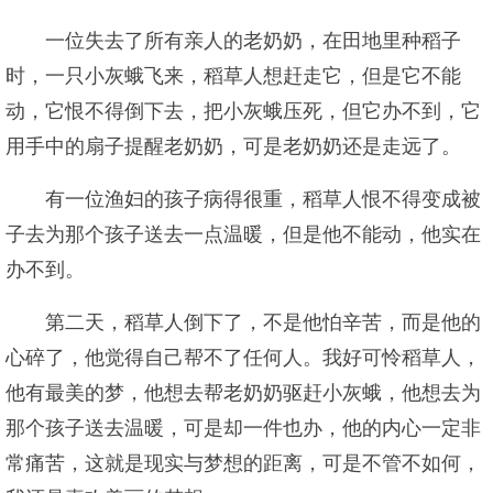
一位失去了所有亲人的老奶奶，在田地里种稻子
时，一只小灰蛾飞来，稻草人想赶走它，但是它不能
动，它恨不得倒下去，把小灰蛾压死，但它办不到，它
用手中的扇子提醒老奶奶，可是老奶奶还是走远了。
有一位渔妇的孩子病得很重，稻草人恨不得变成被
子去为那个孩子送去一点温暖，但是他不能动，他实在
办不到。
第二天，稻草人倒下了，不是他怕辛苦，而是他的
心碎了，他觉得自己帮不了任何人。我好可怜稻草人，
他有最美的梦，他想去帮老奶奶驱赶小灰蛾，他想去为
那个孩子送去温暖，可是却一件也办，他的内心一定非
常痛苦，这就是现实与梦想的距离，可是不管不如何，