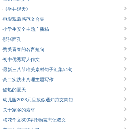
·
《坐井观天》
·
电影观后感范文合集
·
小学生安全主题广播稿
·
那张面孔
·
赞美青春的名言短句
·
初中优秀写人作文
·
最新三八节唯美素材句子汇集54句
·
高二实践出真理主题写作
·
酷热的夏天
·
幼儿园2023元旦放假通知范文简短
·
关于家乡的素材
·
梅花作文800字托物言志记叙文