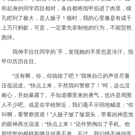
和起身的同学四目相对，各自都将指甲掐进了肉里，瞳
孔瞪到了极大，是人贩子！顿时，我的心里像是有成千
上万只蚂蚁，可是，一定要先牵制他的行为，不能贸然
跑掉。
我伸手拉住同学的`手，发现她的手里也是冷汗。指
甲印历历在目。
“没有啊，你，你搞错了吧？”我将自己的声音尽量
压低说道。“快点上来，不然我叫警察了！”呵，这么没
耐心，开始暴露了。不知道哪里来的勇气，也许是周围
人不少吧。或是在学校附近，我们毫不示弱地喊道：“你
叫啊，看警察抓谁！”人贩子皱了皱眉头，带着凶神恶煞
的眼神再次说道：“快点上来！”还作势掏出了手机。他
那愤怒的模样和撒旦丝毫不差。不过，我们绝不做待宰