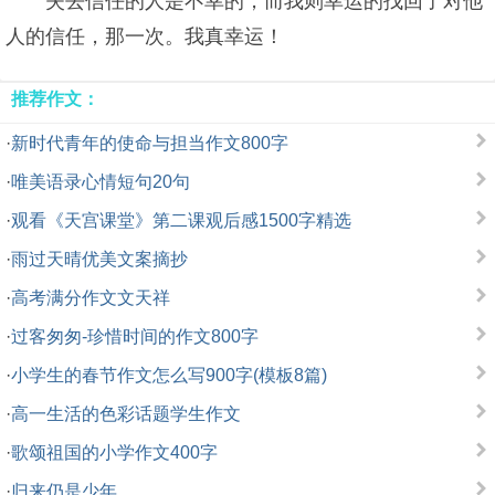
失去信任的人是不幸的，而我则幸运的找回了对他
人的信任，那一次。我真幸运！
推荐作文：
·
新时代青年的使命与担当作文800字
·
唯美语录心情短句20句
·
观看《天宫课堂》第二课观后感1500字精选
·
雨过天晴优美文案摘抄
·
高考满分作文文天祥
·
过客匆匆-珍惜时间的作文800字
·
小学生的春节作文怎么写900字(模板8篇)
·
高一生活的色彩话题学生作文
·
歌颂祖国的小学作文400字
·
归来仍是少年