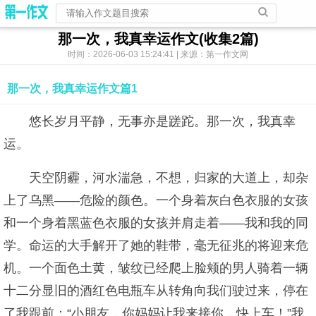
那一次，我真幸运作文(收集2篇)
时间：2026-06-03 15:24:41 | 来源：第一作文网
那一次，我真幸运作文篇1
悠长岁月平静，无事亦是蹉跎。那一次，我真幸
运。
天空阴霾，河水湍急，不想，归家的大道上，却杂
上了乌黑——危险的颜色。一个身着灰白色衣服的女孩
和一个身着黑蓝色衣服的女孩并肩走着——我和我的同
学。命运的大手解开了她的鞋带，毫无征兆的将迎来危
机。一个面色土黄，皱纹已经爬上脸颊的男人骑着一辆
十二分显旧的酒红色电瓶车从转角向我们驶过来，停在
了我跟前：“小朋友，你妈妈让我来接你，快上车！”我