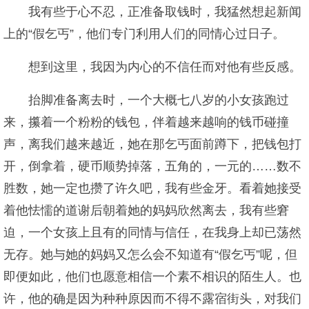
我有些于心不忍，正准备取钱时，我猛然想起新闻
上的“假乞丐”，他们专门利用人们的同情心过日子。
想到这里，我因为内心的不信任而对他有些反感。
抬脚准备离去时，一个大概七八岁的小女孩跑过
来，攥着一个粉粉的钱包，伴着越来越响的钱币碰撞
声，离我们越来越近，她在那乞丐面前蹲下，把钱包打
开，倒拿着，硬币顺势掉落，五角的，一元的……数不
胜数，她一定也攒了许久吧，我有些金牙。看着她接受
着他怯懦的道谢后朝着她的妈妈欣然离去，我有些窘
迫，一个女孩上且有的同情与信任，在我身上却已荡然
无存。她与她的妈妈又怎么会不知道有“假乞丐”呢，但
即便如此，他们也愿意相信一个素不相识的陌生人。也
许，他的确是因为种种原因而不得不露宿街头，对我们